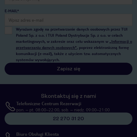
E-MAIL*
Wyrażam zgodę na przetwarzanie danych osobowych przez TUI
Poland Sp. z o.o. i TUI Poland Dystrybucja Sp. z o.o. w celach
marketingowych, w zakresie oraz celu wskazanym w
„Informacji o
przetwarzaniu danych osobowych”
, poprzez elektroniczną formę
komunikacji (e-mail), także z użyciem tzw. automatycznych
systemów wywołujących.
Zapisz się
Skontaktuj się z nami
Telefoniczne Centrum Rezerwacji
pon. – pt. 08:00–22:00, sob. – niedz. 09:00–21:00
22 270 31 20
Biuro Obsługi Klienta