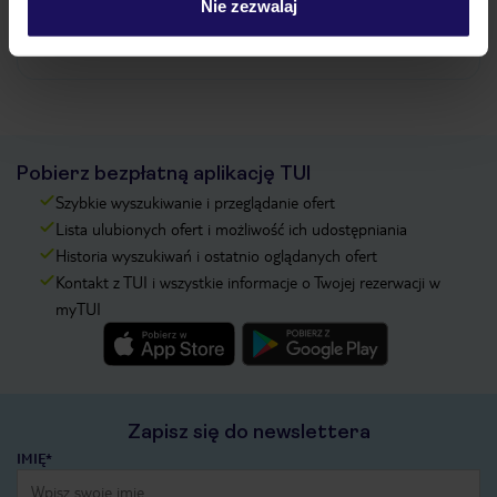
Nie zezwalaj
Zobacz więcej
Pobierz bezpłatną aplikację TUI
Szybkie wyszukiwanie i przeglądanie ofert
Lista ulubionych ofert i możliwość ich udostępniania
Historia wyszukiwań i ostatnio oglądanych ofert
Kontakt z TUI i wszystkie informacje o Twojej rezerwacji w
myTUI
Zapisz się do newslettera
IMIĘ*