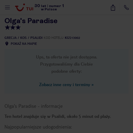
30
1
1
/
7
lat
|
numer
w Polsce
Olga's Paradise
GRECJA
KOS
PSALIDI
KOD HOTELU
KGS13002
POKAŻ NA MAPIE
Ups, ta oferta nie jest dostępna.
Przygotowaliśmy dla Ciebie
podobne oferty:
Zobacz inne ceny i terminy
»
Olga's Paradise
-
informacje
Ten hotel znajduje się w Psalidi, około 5 minut od plaży.
nute
Najpopularniejsze udogodnienia: