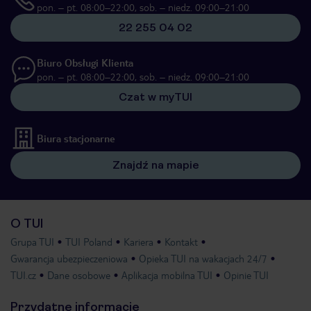
pon. – pt. 08:00–22:00, sob. – niedz. 09:00–21:00
22 255 04 02
Biuro Obsługi Klienta
pon. – pt. 08:00–22:00, sob. – niedz. 09:00–21:00
Czat w myTUI
Biura stacjonarne
Znajdź na mapie
O TUI
Grupa TUI
TUI Poland
Kariera
Kontakt
Gwarancja ubezpieczeniowa
Opieka TUI na wakacjach 24/7
TUI.cz
Dane osobowe
Aplikacja mobilna TUI
Opinie TUI
Przydatne informacje