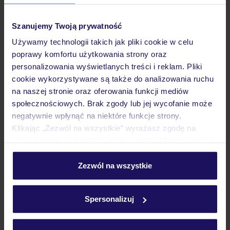
Pokoje
Szanujemy Twoją prywatność
Używamy technologii takich jak pliki cookie w celu
Wyżywienie
poprawy komfortu użytkowania strony oraz
personalizowania wyświetlanych treści i reklam. Pliki
cookie wykorzystywane są także do analizowania ruchu
na naszej stronie oraz oferowania funkcji mediów
Atrakcje
społecznościowych. Brak zgody lub jej wycofanie może
negatywnie wpłynąć na niektóre funkcje strony.
Klikając „Zezwól na wszystkie” wyrażasz zgodę na
Ważne informacje
umieszczenie wszystkich plików cookie. Możesz jednak
personalizować swój wybór wchodząc w zakładkę
„Szczegóły”
Zezwól na wszystkie
Często zadawane pytania
Szczegółowe informacje o plikach cookie znajdziesz
w
polityce plików cookies
oraz
polityce prywatności
.
Jak zmienić uczestników/osobę zgłaszającą?
Spersonalizuj
Czy w Hotelu będzie przedstawiciel TUI?
Na jakiej podstawie i gdzie otrzymam karty
pokładowe/bilety lotnicze?