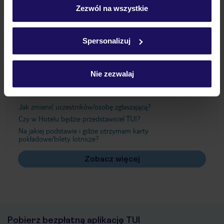
Atrakcje
„Szczegóły”
Zezwól na wszystkie
Szczegółowe informacje o plikach cookie znajdziesz
w
polityce plików cookies
oraz
polityce prywatności
.
Spersonalizuj
Ważne informacje
Nie zezwalaj
Często zadawane pytania
Jak zmienić uczestników/osobę zgłaszającą?
Czy w Hotelu będzie przedstawiciel TUI?
Na jakiej podstawie i gdzie otrzymam karty
pokładowe/bilety lotnicze?
Zobacz więcej
Pobierz bezpłatną aplikację TUI