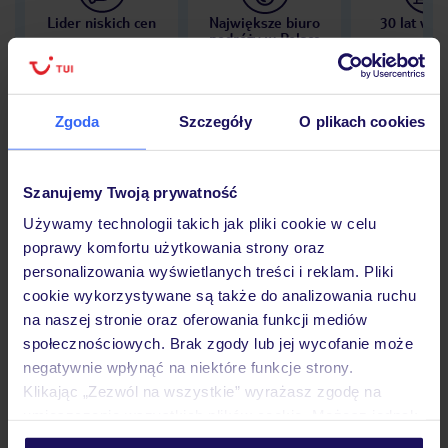
Lider niskich cen
Największe biuro
30 lat w P
podróży w Polsce
Zgoda
Szczegóły
O plikach cookies
Hotel
Szanujemy Twoją prywatność
Używamy technologii takich jak pliki cookie w celu
Opinie
poprawy komfortu użytkowania strony oraz
personalizowania wyświetlanych treści i reklam. Pliki
cookie wykorzystywane są także do analizowania ruchu
Pokoje
na naszej stronie oraz oferowania funkcji mediów
społecznościowych. Brak zgody lub jej wycofanie może
negatywnie wpłynąć na niektóre funkcje strony.
Wyżywienie
Klikając „Zezwól na wszystkie” wyrażasz zgodę na
umieszczenie wszystkich plików cookie. Możesz jednak
personalizować swój wybór wchodząc w zakładkę