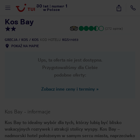
30
1
1
/
13
lat
|
numer
w Polsce
Kos Bay
(272 opinie)
GRECJA
KOS
KOS
KOD HOTELU
KGS11053
POKAŻ NA MAPIE
Ups, ta oferta nie jest dostępna.
Przygotowaliśmy dla Ciebie
podobne oferty:
Zobacz inne ceny i terminy
»
Kos Bay
-
informacje
Kos Bay to idealny wybór dla tych, którzy lubią być blisko
wakacyjnych rozrywek i atrakcji stolicy wyspy. Kos Bay –
nute
nadmorski hotel położonym w samym sercu miasta, naprzeciwko