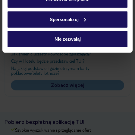
Szczegółowe informacje o plikach cookie znajdziesz
w
polityce plików cookies
oraz
polityce prywatności
.
Ważne informacje
Spersonalizuj
Nie zezwalaj
Często zadawane pytania
Jak zmienić uczestników/osobę zgłaszającą?
Czy w Hotelu będzie przedstawiciel TUI?
Na jakiej podstawie i gdzie otrzymam karty
pokładowe/bilety lotnicze?
Zobacz więcej
Pobierz bezpłatną aplikację TUI
Szybkie wyszukiwanie i przeglądanie ofert