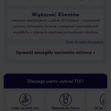
Większość Klientów
rozszerza ubezpieczenia o pakiet All Inclusive - rozszerzenie
ochrony od kosztów leczenia i następstw nieszczęśliwych
wypadków o zdarzenia zaistniałe pod wpływem alkoholu
Dane Mondial Assistance
Sprawdź szczegóły wariantów ochrony
»
Dlaczego warto wybrać TUI?
Lider niskich cen
Największe biuro
30 lat w P