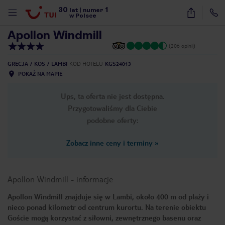
30
1
1
/
21
lat
|
numer
w Polsce
Apollon Windmill
(206 opinii)
GRECJA
KOS
LAMBI
KOD HOTELU
KGS24013
POKAŻ NA MAPIE
Ups, ta oferta nie jest dostępna.
Przygotowaliśmy dla Ciebie
podobne oferty:
Zobacz inne ceny i terminy
»
Apollon Windmill
-
informacje
Apollon Windmill znajduje się w Lambi, około 400 m od plaży i
nieco ponad kilometr od centrum kurortu. Na terenie obiektu
nute
Goście mogą korzystać z siłowni, zewnętrznego basenu oraz