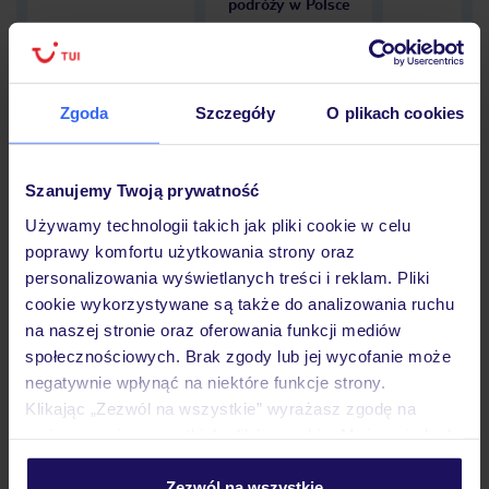
podróży w Polsce
Zgoda
Szczegóły
O plikach cookies
Hotel
Szanujemy Twoją prywatność
Opinie
Używamy technologii takich jak pliki cookie w celu
poprawy komfortu użytkowania strony oraz
personalizowania wyświetlanych treści i reklam. Pliki
cookie wykorzystywane są także do analizowania ruchu
Pokoje
na naszej stronie oraz oferowania funkcji mediów
społecznościowych. Brak zgody lub jej wycofanie może
negatywnie wpłynąć na niektóre funkcje strony.
Wyżywienie
Klikając „Zezwól na wszystkie” wyrażasz zgodę na
umieszczenie wszystkich plików cookie. Możesz jednak
personalizować swój wybór wchodząc w zakładkę
Atrakcje
„Szczegóły”
Zezwól na wszystkie