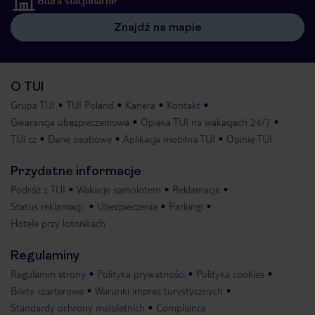
Biura stacjonarne
Znajdź na mapie
O TUI
Grupa TUI
TUI Poland
Kariera
Kontakt
Gwarancja ubezpieczeniowa
Opieka TUI na wakacjach 24/7
TUI.cz
Dane osobowe
Aplikacja mobilna TUI
Opinie TUI
Przydatne informacje
Podróż z TUI
Wakacje samolotem
Reklamacje
Status reklamacji
Ubezpieczenia
Parkingi
Hotele przy lotniskach
Regulaminy
Regulamin strony
Polityka prywatności
Polityka cookies
Bilety czarterowe
Warunki imprez turystycznych
Standardy ochrony małoletnich
Compliance