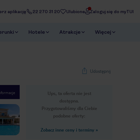
erz aplikację
22 270 31 20
Ulubione
Zaloguj się do myTUI
erunki
Hotele
Atrakcje
Więcej
Udostępnij
nformacje
Ups, ta oferta nie jest
1
/
33
dostępna.
Next slide
Przygotowaliśmy dla Ciebie
podobne oferty:
Zobacz inne ceny i terminy
»