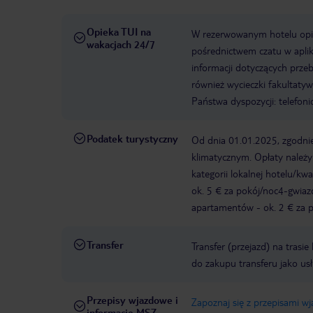
Opieka TUI na
W rezerwowanym hotelu opiek
wakacjach 24/7
pośrednictwem czatu w aplik
informacji dotyczących prze
również wycieczki fakultaty
Państwa dyspozycji: telefon
Podatek turystyczny
Od dnia 01.01.2025, zgodnie
klimatycznym. Opłaty należ
kategorii lokalnej hotelu/k
ok. 5 € za pokój/noc4-gwia
apartamentów - ok. 2 € za po
Transfer
Transfer (przejazd) na trasi
do zakupu transferu jako us
Przepisy wjazdowe i
Zapoznaj się z przepisami w
informacje MSZ