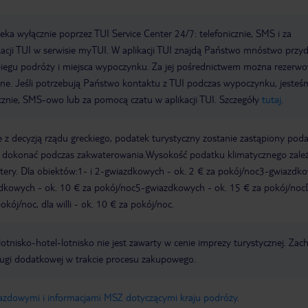
a wyłącznie poprzez TUI Service Center 24/7: telefonicznie, SMS i za
acji TUI w serwisie myTUI. W aplikacji TUI znajdą Państwo mnóstwo przy
biegu podróży i miejsca wypoczynku. Za jej pośrednictwem można rezerw
wne. Jeśli potrzebują Państwo kontaktu z TUI podczas wypoczynku, jeste
icznie, SMS-owo lub za pomocą czatu w aplikacji TUI. Szczegóły
tutaj
.
 z decyzją rządu greckiego, podatek turystyczny zostanie zastąpiony pod
y dokonać podczas zakwaterowania.Wysokość podatku klimatycznego zale
watery. Dla obiektów:1- i 2-gwiazdkowych - ok. 2 € za pokój/noc3-gwiazdk
zdkowych - ok. 10 € za pokój/noc5-gwiazdkowych - ok. 15 € za pokój/noc
kój/noc, dla willi - ok. 10 € za pokój/noc.
e lotnisko-hotel-lotnisko nie jest zawarty w cenie imprezy turystycznej. Za
ługi dodatkowej w trakcie procesu zakupowego.
jazdowymi i informacjami MSZ dotyczącymi kraju podróży
.