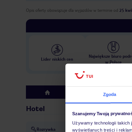
Opis oferty obowiązuje dla wyjazdów w terminie
od
25 kwi
Największe biuro podr
Lider niskich cen
w Polsce
Hotel
top
Zgoda
Hotel
Szanujemy Twoją prywatno
Używamy technologii takich 
Rozrywka
Animacja: bezpłatna
dysko
wyświetlanych treści i rekla