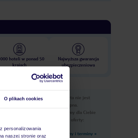
 000 hoteli w ponad 50
Najwyższa gwarancja
krajach
ubezpieczeniowa
nformacje
Ups, ta oferta nie jest
O plikach cookies
dostępna.
Przygotowaliśmy dla Ciebie
podobne oferty:
az personalizowania
Zobacz inne ceny i terminy
»
na naszej stronie oraz