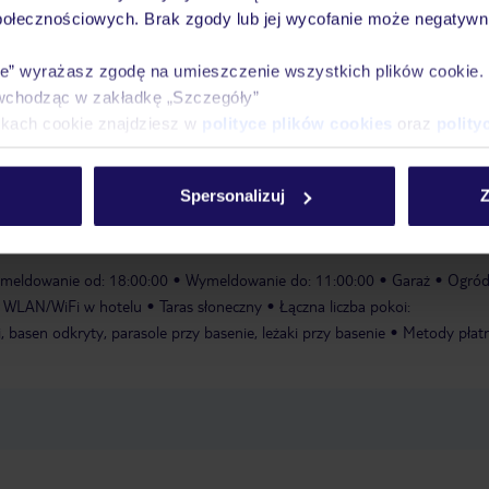
połecznościowych. Brak zgody lub jej wycofanie może negatywni
zieci
ie” wyrażasz zgodę na umieszczenie wszystkich plików cookie
wchodząc w zakładkę „Szczegóły”
ze strefą dla dzieci jest idealnym miejscem na aktywny wypoczynek i re
ikach cookie znajdziesz w
polityce plików cookies
oraz
polity
łonecznym dostępne są leżaki i parasole. Orzeźwiające napoje dostępne są
scu można uprawiać rozmaite sporty, w tym jazdę konną, nurkowanie z rur
ołowego i bilard. Pozostałe atrakcje obejmują klub dla dzieci, muzykę na ż
Spersonalizuj
Z
nia
meldowanie od: 18:00:00
Wymeldowanie do: 11:00:00
Garaż
Ogród
WLAN/WiFi w hotelu
Taras słoneczny
Łączna liczba pokoi:
, basen odkryty, parasole przy basenie, leżaki przy basenie
Metody płatn