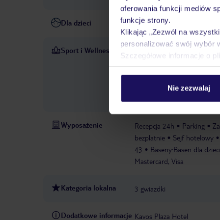
oferowania funkcji mediów s
funkcje strony.
Dla dzieci
Basen dla dzieci
Klub dla d
Klikając „Zezwól na wszystk
personalizować swój wybór 
Sport i Wellness
Kompleks odkrytych basenów 
Szczegółowe informacje o pl
treningi wodne. Na tarasie s
barze przy basenie. Na miej
akwalungiem, grę w tenisa st
Nie zezwalaj
dyskotekę.
szkoła nurkowa
Wyposażenie
Recepcja 24h
Parking
Za
bezpłatnie
Sejf hotelowy
43
Baseny:Basen dla dzieci
Mastercard, Visa
Kategoria lokalna
3 gwiazdki
Dodatkowe informacje
Kavos Plaza Hotel