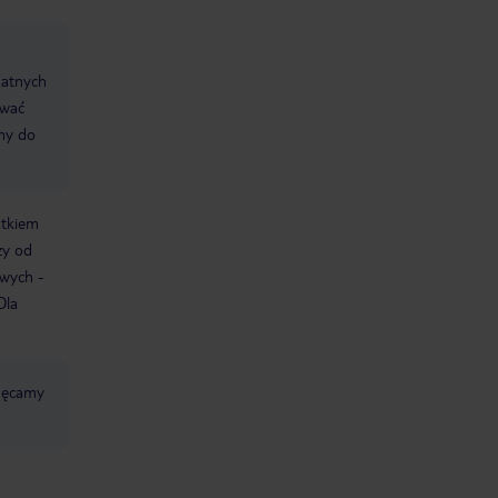
datnych
ować
śmy do
atkiem
ży od
owych -
Dla
chęcamy