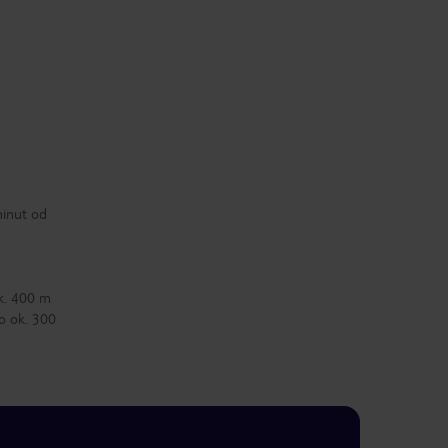
minut od
k. 400 m
o ok. 300