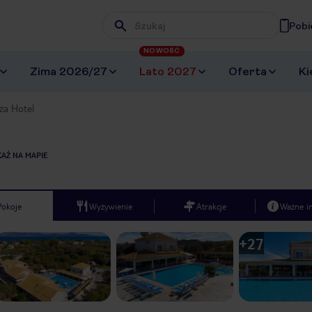
Pobi
Wpisz frazę, której szukasz
NOWOŚĆ
Zima 2026/27
Lato 2027
Oferta
Ki
za Hotel
AŻ NA MAPIE
Pokoje
Wyżywienie
Atrakcje
Ważne i
+
27