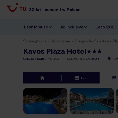
30
lat
|
numer
1
w Polsce
Last Minute
All Inclusive
Lato 2026
Strona główna
Wypoczynek
Grecja
Korfu
Kavos Pla
Kavos Plaza Hotel
GRECJA
KORFU
KAVOS
KOD HOTELU
CFU38051
POK
Hotel
top
Previous slide