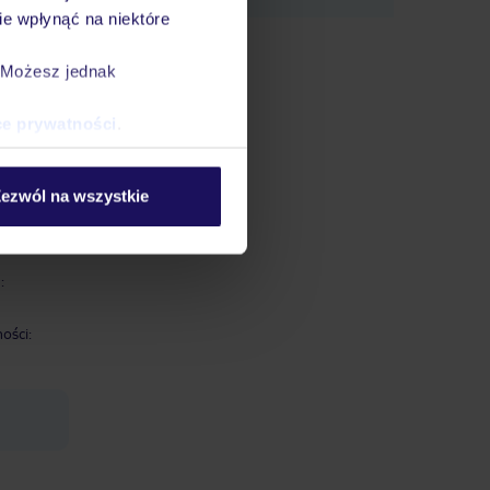
e wpłynąć na niektóre
. Możesz jednak
gularne
ce prywatności
.
 w
ką i
ywo i
ezwól na wszystkie
:
ości: