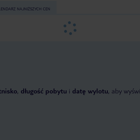
LENDARZ NAJNIŻSZYCH CEN
tnisko
,
długość pobytu
i
datę wylotu
, aby wyświe