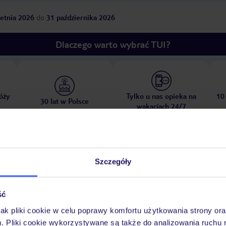
etnia 2026
do
31 października 2026
Dlaczego warto wybrać TUI?
óży
Tylko u nas opieka na
10
30 lat w Polsce
wakacjach 24/7
Pokoje
Wyżywienie
Atrakcje
Ważne i
Szczegóły
ść
jak pliki cookie w celu poprawy komfortu użytkowania strony or
teka lub klub nocny
m. Pliki cookie wykorzystywane są także do analizowania ruchu 