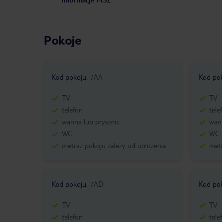
Pokoje
Kod pokoju
:
7AA
Kod po
TV
TV
telefon
tele
wanna lub prysznic
wann
WC
WC
metraż pokoju zależy od obłożenia
metr
Kod pokoju
:
7AD
Kod po
TV
TV
telefon
tele