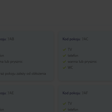
koju
:
7AB
Kod pokoju
:
7AC
TV
fon
telefon
a lub prysznic
wanna lub prysznic
WC
aż pokoju zależy od obłożenia
koju
:
7AE
Kod pokoju
:
7AF
TV
fon
telefon