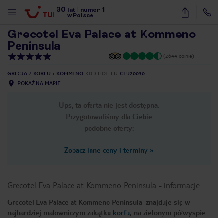
30
1
1
/
41
lat
|
numer
w Polsce
Grecotel Eva Palace at Kommeno
Peninsula
(2644 opinie)
GRECJA
KORFU
KOMMENO
KOD HOTELU
CFU20030
POKAŻ NA MAPIE
Ups, ta oferta nie jest dostępna.
Przygotowaliśmy dla Ciebie
podobne oferty:
Zobacz inne ceny i terminy
»
Grecotel Eva Palace at Kommeno Peninsula
-
informacje
Grecotel Eva Palace at Kommeno Peninsula znajduje się w
nute
najbardziej malowniczym zakątku
korfu
, na zielonym półwyspie