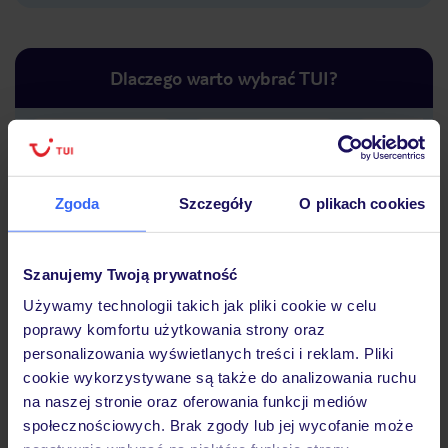
Dlaczego warto wybrać TUI?
Lider niskich cen
Największe biuro
30 lat w P
podróży w Polsce
Zgoda
Szczegóły
O plikach cookies
Szanujemy Twoją prywatność
Używamy technologii takich jak pliki cookie w celu
poprawy komfortu użytkowania strony oraz
Hotel
personalizowania wyświetlanych treści i reklam. Pliki
cookie wykorzystywane są także do analizowania ruchu
na naszej stronie oraz oferowania funkcji mediów
Opinie
społecznościowych. Brak zgody lub jej wycofanie może