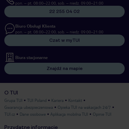
pon. – pt. 08:00–22:00, sob. – niedz. 09:00–21:00
22 255 04 02
Biuro Obsługi Klienta
pon. – pt. 08:00–22:00, sob. – niedz. 09:00–21:00
Czat w myTUI
Biura stacjonarne
Znajdź na mapie
O TUI
Grupa TUI
TUI Poland
Kariera
Kontakt
Gwarancja ubezpieczeniowa
Opieka TUI na wakacjach 24/7
TUI.cz
Dane osobowe
Aplikacja mobilna TUI
Opinie TUI
Przydatne informacje