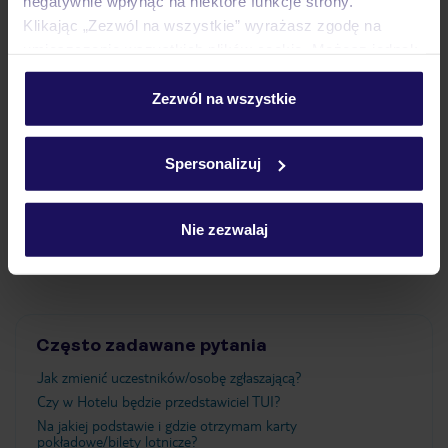
negatywnie wpłynąć na niektóre funkcje strony.
Klikając „Zezwól na wszystkie” wyrażasz zgodę na
Pokoje
umieszczenie wszystkich plików cookie. Możesz jednak
personalizować swój wybór wchodząc w zakładkę
„Szczegóły”
Zezwól na wszystkie
Wyżywienie
Szczegółowe informacje o plikach cookie znajdziesz
w
polityce plików cookies
oraz
polityce prywatności
.
Spersonalizuj
Atrakcje
Nie zezwalaj
Ważne informacje
Często zadawane pytania
Jak zmienić uczestników/osobę zgłaszającą?
Czy w Hotelu będzie przedstawiciel TUI?
Na jakiej podstawie i gdzie otrzymam karty
pokładowe/bilety lotnicze?