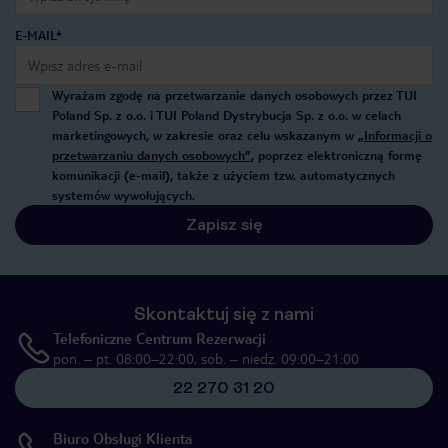
E-MAIL*
Wyrażam zgodę na przetwarzanie danych osobowych przez TUI
Poland Sp. z o.o. i TUI Poland Dystrybucja Sp. z o.o. w celach
marketingowych, w zakresie oraz celu wskazanym w
„Informacji o
przetwarzaniu danych osobowych”
, poprzez elektroniczną formę
komunikacji (e-mail), także z użyciem tzw. automatycznych
systemów wywołujących.
Zapisz się
Skontaktuj się z nami
Telefoniczne Centrum Rezerwacji
pon. – pt. 08:00–22:00, sob. – niedz. 09:00–21:00
22 270 31 20
Biuro Obsługi Klienta