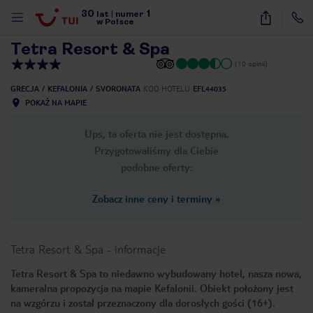
30
1
1
/
18
lat
|
numer
w Polsce
Tetra Resort & Spa
(10 opinii)
GRECJA
KEFALONIA
SVORONATA
KOD HOTELU
EFL44035
POKAŻ NA MAPIE
Ups, ta oferta nie jest dostępna.
Przygotowaliśmy dla Ciebie
podobne oferty:
Zobacz inne ceny i terminy
»
Tetra Resort & Spa
-
informacje
Tetra Resort & Spa to niedawno wybudowany hotel, nasza nowa,
kameralna propozycja na mapie Kefalonii. Obiekt położony jest
nute
na wzgórzu i został przeznaczony dla dorosłych gości (16+).