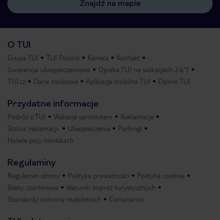
Znajdź na mapie
O TUI
Grupa TUI
TUI Poland
Kariera
Kontakt
Gwarancja ubezpieczeniowa
Opieka TUI na wakacjach 24/7
TUI.cz
Dane osobowe
Aplikacja mobilna TUI
Opinie TUI
Przydatne informacje
Podróż z TUI
Wakacje samolotem
Reklamacje
Status reklamacji
Ubezpieczenia
Parkingi
Hotele przy lotniskach
Regulaminy
Regulamin strony
Polityka prywatności
Polityka cookies
Bilety czarterowe
Warunki imprez turystycznych
Standardy ochrony małoletnich
Compliance