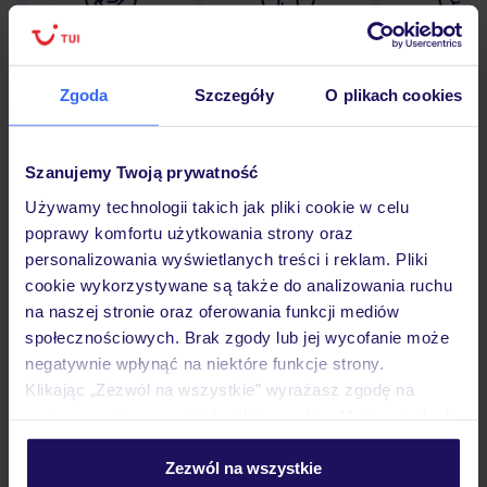
Lider niskich cen
Największe biuro
30 lat w P
podróży w Polsce
Zgoda
Szczegóły
O plikach cookies
Szanujemy Twoją prywatność
Hotel
Używamy technologii takich jak pliki cookie w celu
poprawy komfortu użytkowania strony oraz
personalizowania wyświetlanych treści i reklam. Pliki
Pokoje
cookie wykorzystywane są także do analizowania ruchu
na naszej stronie oraz oferowania funkcji mediów
społecznościowych. Brak zgody lub jej wycofanie może
Wyżywienie
negatywnie wpłynąć na niektóre funkcje strony.
Klikając „Zezwól na wszystkie” wyrażasz zgodę na
umieszczenie wszystkich plików cookie. Możesz jednak
Atrakcje
personalizować swój wybór wchodząc w zakładkę
„Szczegóły”
Zezwól na wszystkie