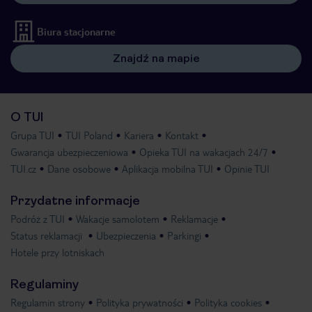
Biura stacjonarne
Znajdź na mapie
O TUI
Grupa TUI
TUI Poland
Kariera
Kontakt
Gwarancja ubezpieczeniowa
Opieka TUI na wakacjach 24/7
TUI.cz
Dane osobowe
Aplikacja mobilna TUI
Opinie TUI
Przydatne informacje
Podróż z TUI
Wakacje samolotem
Reklamacje
Status reklamacji
Ubezpieczenia
Parkingi
Hotele przy lotniskach
Regulaminy
Regulamin strony
Polityka prywatności
Polityka cookies