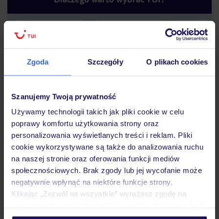
Lider niskich cen
Największe biuro
30 lat w P
podróży w Polsce
Zgoda
Szczegóły
O plikach cookies
Szanujemy Twoją prywatność
Używamy technologii takich jak pliki cookie w celu
Hotel
poprawy komfortu użytkowania strony oraz
personalizowania wyświetlanych treści i reklam. Pliki
cookie wykorzystywane są także do analizowania ruchu
na naszej stronie oraz oferowania funkcji mediów
Pokoje
społecznościowych. Brak zgody lub jej wycofanie może
negatywnie wpłynąć na niektóre funkcje strony.
Klikając „Zezwól na wszystkie” wyrażasz zgodę na
Wyżywienie
umieszczenie wszystkich plików cookie. Możesz jednak
personalizować swój wybór wchodząc w zakładkę