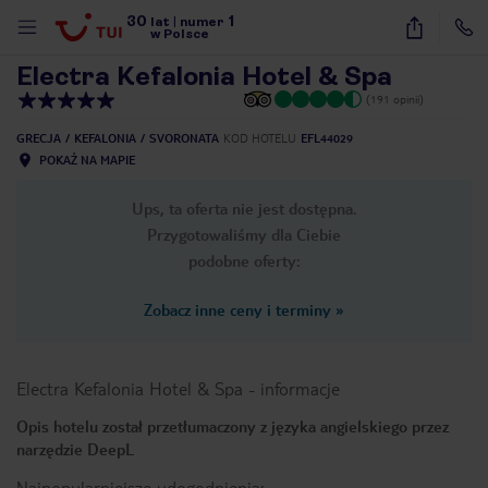
30
1
1
/
26
lat
|
numer
w Polsce
Electra Kefalonia Hotel & Spa
(191 opinii)
GRECJA
KEFALONIA
SVORONATA
KOD HOTELU
EFL44029
POKAŻ NA MAPIE
Ups, ta oferta nie jest dostępna.
Przygotowaliśmy dla Ciebie
podobne oferty:
Zobacz inne ceny i terminy
»
Electra Kefalonia Hotel & Spa
-
informacje
Opis hotelu został przetłumaczony z języka angielskiego przez
narzędzie DeepL
nute
Najpopularniejsze udogodnienia: