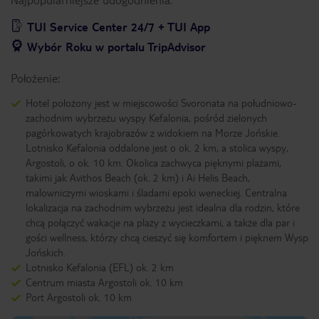
TUI Service Center 24/7 + TUI App
Wybór Roku w portalu TripAdvisor
Położenie:
Hotel położony jest w miejscowości Svoronata na południowo-
zachodnim wybrzeżu wyspy Kefalonia, pośród zielonych
pagórkowatych krajobrazów z widokiem na Morze Jońskie.
Lotnisko Kefalonia oddalone jest o ok. 2 km, a stolica wyspy,
Argostoli, o ok. 10 km. Okolica zachwyca pięknymi plażami,
takimi jak Avithos Beach (ok. 2 km) i Ai Helis Beach,
malowniczymi wioskami i śladami epoki weneckiej. Centralna
lokalizacja na zachodnim wybrzeżu jest idealna dla rodzin, które
chcą połączyć wakacje na plaży z wycieczkami, a także dla par i
gości wellness, którzy chcą cieszyć się komfortem i pięknem Wysp
Jońskich.
Lotnisko Kefalonia (EFL) ok. 2 km
Centrum miasta Argostoli ok. 10 km
Port Argostoli ok. 10 km