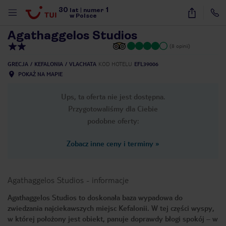
30
1
1
/
9
lat
|
numer
w Polsce
Agathaggelos Studios
(8 opinii)
GRECJA
KEFALONIA
VLACHATA
KOD HOTELU
EFL39006
POKAŻ NA MAPIE
Ups, ta oferta nie jest dostępna.
Przygotowaliśmy dla Ciebie
podobne oferty:
Zobacz inne ceny i terminy
»
Agathaggelos Studios
-
informacje
Agathaggelos Studios to doskonała baza wypadowa do
zwiedzania najciekawszych miejsc Kefalonii. W tej części wyspy,
nute
w której położony jest obiekt, panuje doprawdy błogi spokój – w