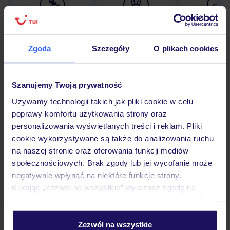
Lider niskich cen
Największe biuro
30 lat w P
podróży w Polsce
Zgoda
Szczegóły
O plikach cookies
Szanujemy Twoją prywatność
Hotel
Używamy technologii takich jak pliki cookie w celu
poprawy komfortu użytkowania strony oraz
personalizowania wyświetlanych treści i reklam. Pliki
Pokoje
cookie wykorzystywane są także do analizowania ruchu
na naszej stronie oraz oferowania funkcji mediów
społecznościowych. Brak zgody lub jej wycofanie może
Wyżywienie
negatywnie wpłynąć na niektóre funkcje strony.
Klikając „Zezwól na wszystkie” wyrażasz zgodę na
umieszczenie wszystkich plików cookie. Możesz jednak
Atrakcje
personalizować swój wybór wchodząc w zakładkę
„Szczegóły”
Zezwól na wszystkie