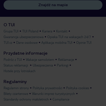
Znajdź na mapie
O TUI
Grupa TUI
TUI Poland
Kariera
Kontakt
Gwarancja ubezpieczeniowa
Opieka TUI na wakacjach 24/7
TUI.cz
Dane osobowe
Aplikacja mobilna TUI
Opinie TUI
Przydatne informacje
Podróż z TUI
Wakacje samolotem
Reklamacje
Status reklamacji
Ubezpieczenia
Parkingi
Hotele przy lotniskach
Regulaminy
Regulamin strony
Polityka prywatności
Polityka cookies
Bilety czarterowe
Warunki imprez turystycznych
Standardy ochrony małoletnich
Compliance