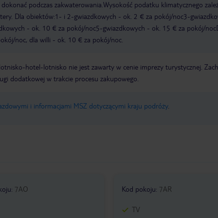
y dokonać podczas zakwaterowania.Wysokość podatku klimatycznego zale
watery. Dla obiektów:1- i 2-gwiazdkowych - ok. 2 € za pokój/noc3-gwiazdk
zdkowych - ok. 10 € za pokój/noc5-gwiazdkowych - ok. 15 € za pokój/noc
kój/noc, dla willi - ok. 10 € za pokój/noc.
e lotnisko-hotel-lotnisko nie jest zawarty w cenie imprezy turystycznej. Za
ługi dodatkowej w trakcie procesu zakupowego.
jazdowymi i informacjami MSZ dotyczącymi kraju podróży
.
koju
:
7AO
Kod pokoju
:
7AR
TV