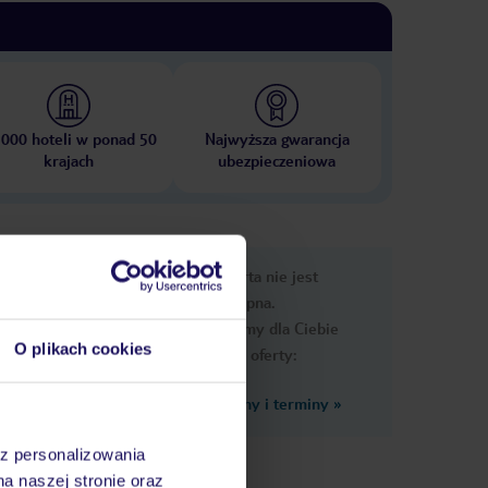
 000 hoteli w ponad 50
Najwyższa gwarancja
krajach
ubezpieczeniowa
nformacje
Ups, ta oferta nie jest
dostępna.
Przygotowaliśmy dla Ciebie
O plikach cookies
podobne oferty:
Zobacz inne ceny i terminy
»
az personalizowania
: za
na naszej stronie oraz