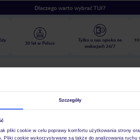
Dlaczego warto wybrać TUI?
óży
Tylko u nas opieka na
10
30 lat w Polsce
wakacjach 24/7
Pokoje
Wyżywienie
Atrakcje
Ważne i
Szczegóły
w
ść
jak pliki cookie w celu poprawy komfortu użytkowania strony or
ą
Wypożyczalnia rowerów: za opłatą
Siłownia
Kort tenisowy
Masaże
m. Pliki cookie wykorzystywane są także do analizowania ruchu 