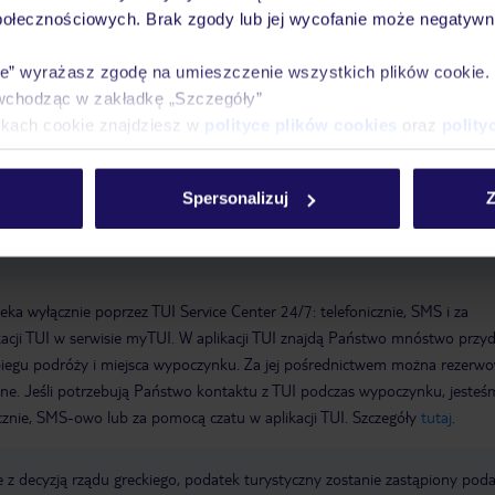
połecznościowych. Brak zgody lub jej wycofanie może negatywni
 15:00:00
Wymeldowanie do: 11:00:00
Garaż
WLAN/WiFi w
ie” wyrażasz zgodę na umieszczenie wszystkich plików cookie
italny: 2019
Taras słoneczny
Łączna liczba pokoi: 89
Baseny:Basen d
wchodząc w zakładkę „Szczegóły”
le przy basenie, leżaki przy basenie
ikach cookie znajdziesz w
polityce plików cookies
oraz
polity
Spersonalizuj
Z
a wyłącznie poprzez TUI Service Center 24/7: telefonicznie, SMS i za
acji TUI w serwisie myTUI. W aplikacji TUI znajdą Państwo mnóstwo przy
biegu podróży i miejsca wypoczynku. Za jej pośrednictwem można rezerw
wne. Jeśli potrzebują Państwo kontaktu z TUI podczas wypoczynku, jeste
icznie, SMS-owo lub za pomocą czatu w aplikacji TUI. Szczegóły
tutaj
.
 z decyzją rządu greckiego, podatek turystyczny zostanie zastąpiony pod