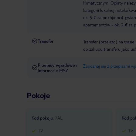
klimatycznym. Opłaty należ
kategorii lokalnej hotelu/k
ok. 5 € za pokój/noc4-gwia
apartamentów - ok. 2 € za po
Transfer
Transfer (przejazd) na trasi
do zakupu transferu jako us
Przepisy wjazdowe i
Zapoznaj się z przepisami w
informacje MSZ
Pokoje
Kod pokoju
:
7AL
Kod po
TV
TV