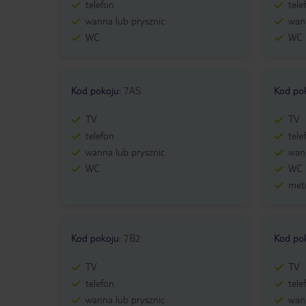
telefon
tele
wanna lub prysznic
wann
WC
WC
Kod pokoju
:
7AS
Kod po
TV
TV
telefon
tele
wanna lub prysznic
wann
WC
WC
metr
Kod pokoju
:
7B2
Kod po
TV
TV
telefon
tele
wanna lub prysznic
wann