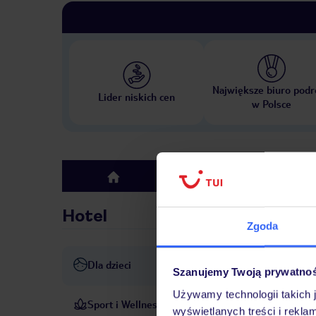
Największe biuro podr
Lider niskich cen
w Polsce
Hotel
top
Hotel
Zgoda
Dla dzieci
Basen dla dzieci
Plac zaba
Szanujemy Twoją prywatno
Używamy technologii takich 
Sport i Wellness
Szkoła nurkowania: za opłat
wyświetlanych treści i rekla