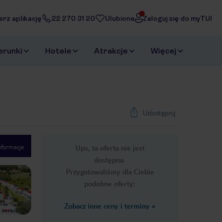
erz aplikację
22 270 31 20
Ulubione
Zaloguj się do myTUI
erunki
Hotele
Atrakcje
Więcej
Udostępnij
nformacje
Ups, ta oferta nie jest
1
/
47
dostępna.
Next slide
Przygotowaliśmy dla Ciebie
podobne oferty:
Zobacz inne ceny i terminy
»