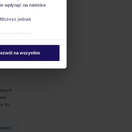
e wpłynąć na niektóre
. Możesz jednak
la
ce prywatności
.
ezwól na wszystkie
datnych
ować
śmy do
atkiem