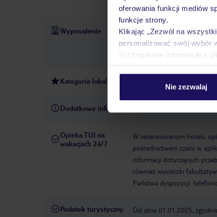
opłatą.
oferowania funkcji mediów s
funkcje strony.
Wyposażenie
Parking
Zameldowanie od:
Klikając „Zezwól na wszystk
hotelu
Ostatni remont kap
personalizować swój wybór 
dzieci, basen odkryty, paraso
Szczegółowe informacje o pl
Kategoria lokalna
3 gwiazdki
Nie zezwalaj
Dodatkowe informacje
Iris
Opieka TUI na
W rezerwowanym hotelu opiek
wakacjach 24/7
pośrednictwem czatu w aplik
informacji dotyczących prze
również wycieczki fakultaty
Państwa dyspozycji: telefon
Podatek turystyczny
Od dnia 01.01.2025, zgodnie