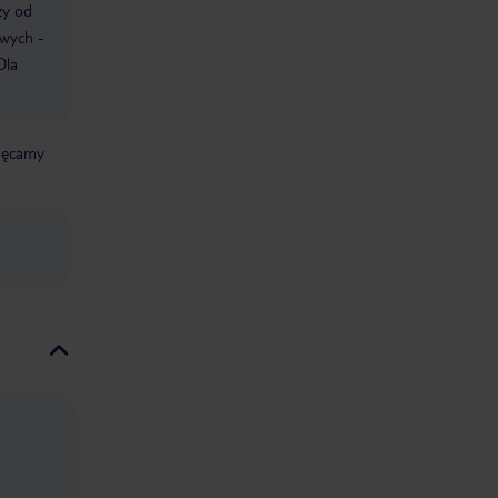
ży od
owych -
Dla
chęcamy