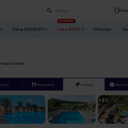
Pobi
Wpisz frazę, której szukasz
NOWOŚĆ
Zima 2026/27
Lato 2027
Oferta
Ki
POKAŻ NA MAPIE
Pokoje
Wyżywienie
Atrakcje
Ważne i
+
41