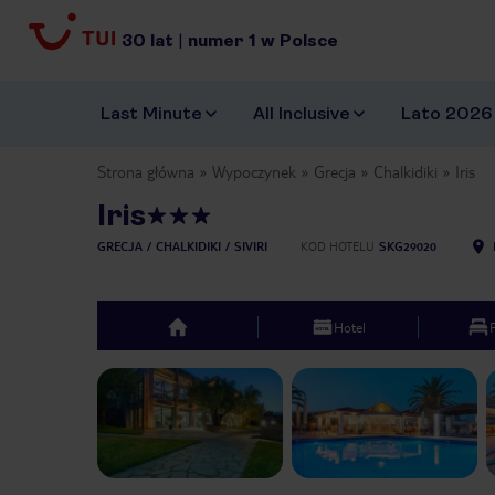
30
lat
|
numer
1
w Polsce
Last Minute
All Inclusive
Lato 2026
Strona główna
Wypoczynek
Grecja
Chalkidiki
Iris
Iris
GRECJA
CHALKIDIKI
SIVIRI
KOD HOTELU
SKG29020
Hotel
top
Previous slide