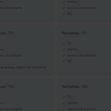
fon
telefon
a lub prysznic
wanna lub prysznic
WC
koju
:
7B0
Kod pokoju
:
7B1
TV
fon
telefon
a lub prysznic
wanna lub prysznic
WC
aż pokoju zależy od obłożenia
koju
:
7B3
Kod pokoju
:
7B4
TV
fon
telefon
a lub prysznic
wanna lub prysznic