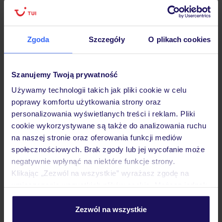
Zgoda
Szczegóły
O plikach cookies
Hotel
Szanujemy Twoją prywatność
Opinie
Używamy technologii takich jak pliki cookie w celu
poprawy komfortu użytkowania strony oraz
personalizowania wyświetlanych treści i reklam. Pliki
Pokoje
cookie wykorzystywane są także do analizowania ruchu
na naszej stronie oraz oferowania funkcji mediów
społecznościowych. Brak zgody lub jej wycofanie może
Wyżywienie
negatywnie wpłynąć na niektóre funkcje strony.
Klikając „Zezwól na wszystkie” wyrażasz zgodę na
umieszczenie wszystkich plików cookie. Możesz jednak
Atrakcje
personalizować swój wybór wchodząc w zakładkę
„Szczegóły”
Zezwól na wszystkie
Szczegółowe informacje o plikach cookie znajdziesz