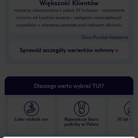
Większość Klientów
rozszerza ubezpieczenia o pakiet All Inclusive - rozszerzenie
ochrony od kosztów leczenia i następstw nieszczęśliwych
wypadków o zdarzenia zaistniałe pod wpływem alkoholu
Dane Mondial Assistance
Sprawdź szczegóły wariantów ochrony
»
Dlaczego warto wybrać TUI?
Lider niskich cen
Największe biuro
30 lat w P
podróży w Polsce