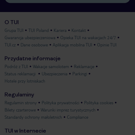
O TUI
Grupa TUI
TUI Poland
Kariera
Kontakt
Gwarancja ubezpieczeniowa
Opieka TUI na wakacjach 24/7
TUI.cz
Dane osobowe
Aplikacja mobilna TUI
Opinie TUI
Przydatne informacje
Podróż z TUI
Wakacje samolotem
Reklamacje
Status reklamacji
Ubezpieczenia
Parkingi
Hotele przy lotniskach
Regulaminy
Regulamin strony
Polityka prywatności
Polityka cookies
Bilety czarterowe
Warunki imprez turystycznych
Standardy ochrony małoletnich
Compliance
TUI w Internecie