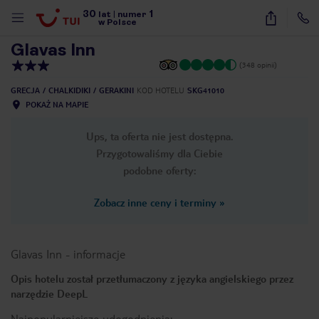
30
1
1
/
21
lat
|
numer
w Polsce
Glavas Inn
(348 opinii)
GRECJA
CHALKIDIKI
GERAKINI
KOD HOTELU
SKG41010
POKAŻ NA MAPIE
Ups, ta oferta nie jest dostępna.
Przygotowaliśmy dla Ciebie
podobne oferty:
Zobacz inne ceny i terminy
»
Glavas Inn
-
informacje
Opis hotelu został przetłumaczony z języka angielskiego przez
narzędzie DeepL
nute
Najpopularniejsze udogodnienia: