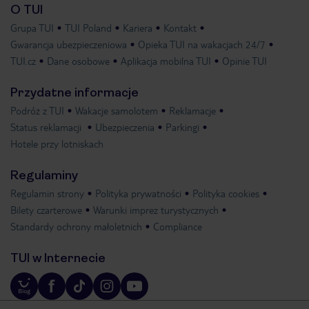
O TUI
Grupa TUI
TUI Poland
Kariera
Kontakt
Gwarancja ubezpieczeniowa
Opieka TUI na wakacjach 24/7
TUI.cz
Dane osobowe
Aplikacja mobilna TUI
Opinie TUI
Przydatne informacje
Podróż z TUI
Wakacje samolotem
Reklamacje
Status reklamacji
Ubezpieczenia
Parkingi
Hotele przy lotniskach
Regulaminy
Regulamin strony
Polityka prywatności
Polityka cookies
Bilety czarterowe
Warunki imprez turystycznych
Standardy ochrony małoletnich
Compliance
TUI w Internecie