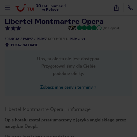
30
1
1
/
40
lat
|
numer
w Polsce
Libertel Montmartre Opera
(835 opinii)
FRANCJA
PARYŻ
PARYŻ
KOD HOTELU
PAR12853
POKAŻ NA MAPIE
Ups, ta oferta nie jest dostępna.
Przygotowaliśmy dla Ciebie
podobne oferty:
Zobacz inne ceny i terminy
»
Libertel Montmartre Opera
-
informacje
Opis hotelu został przetłumaczony z języka angielskiego przez
narzędzie DeepL
nute
Najpopularniejsze udogodnienia: