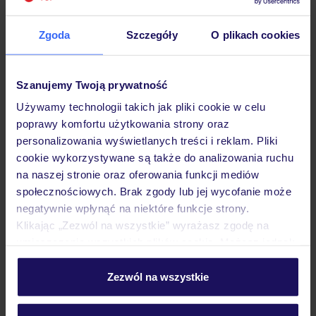
Zgoda
Szczegóły
O plikach cookies
Hotel
Szanujemy Twoją prywatność
Używamy technologii takich jak pliki cookie w celu
Pokoje
poprawy komfortu użytkowania strony oraz
personalizowania wyświetlanych treści i reklam. Pliki
cookie wykorzystywane są także do analizowania ruchu
Wyżywienie
na naszej stronie oraz oferowania funkcji mediów
społecznościowych. Brak zgody lub jej wycofanie może
negatywnie wpłynąć na niektóre funkcje strony.
Atrakcje
Klikając „Zezwól na wszystkie” wyrażasz zgodę na
umieszczenie wszystkich plików cookie. Możesz jednak
personalizować swój wybór wchodząc w zakładkę
„Szczegóły”
Zezwól na wszystkie
Ważne informacje
Szczegółowe informacje o plikach cookie znajdziesz
w
polityce plików cookies
oraz
polityce prywatności
.