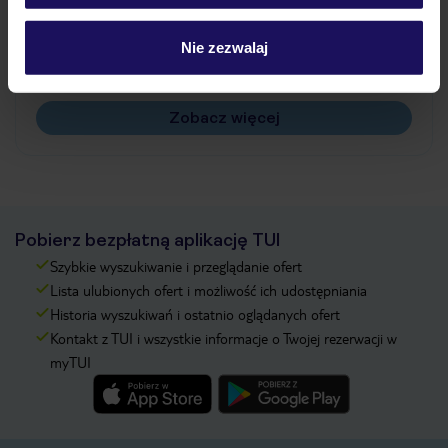
Jak zmienić uczestników/osobę zgłaszającą?
Czy w Hotelu będzie przedstawiciel TUI?
Nie zezwalaj
Na jakiej podstawie i gdzie otrzymam karty
pokładowe/bilety lotnicze?
Zobacz więcej
Pobierz bezpłatną aplikację TUI
Szybkie wyszukiwanie i przeglądanie ofert
Lista ulubionych ofert i możliwość ich udostępniania
Historia wyszukiwań i ostatnio oglądanych ofert
Kontakt z TUI i wszystkie informacje o Twojej rezerwacji w
myTUI