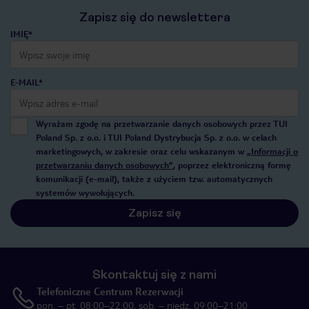
Zapisz się do newslettera
IMIĘ*
E-MAIL*
Wyrażam zgodę na przetwarzanie danych osobowych przez TUI
Poland Sp. z o.o. i TUI Poland Dystrybucja Sp. z o.o. w celach
marketingowych, w zakresie oraz celu wskazanym w
„Informacji o
przetwarzaniu danych osobowych”
, poprzez elektroniczną formę
komunikacji (e-mail), także z użyciem tzw. automatycznych
systemów wywołujących.
Zapisz się
Skontaktuj się z nami
Telefoniczne Centrum Rezerwacji
pon. – pt. 08:00–22:00, sob. – niedz. 09:00–21:00