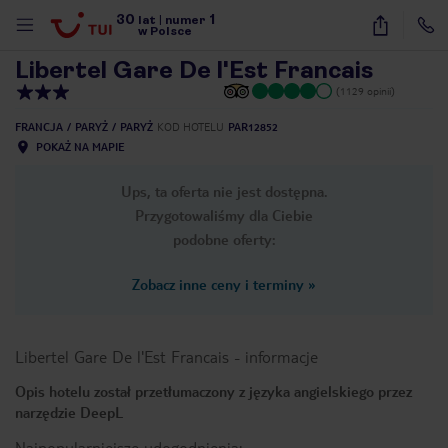
30
1
1
/
53
lat
|
numer
w Polsce
Libertel Gare De l'Est Francais
(1129 opinii)
FRANCJA
PARYŻ
PARYŻ
KOD HOTELU
PAR12852
POKAŻ NA MAPIE
Ups, ta oferta nie jest dostępna.
Przygotowaliśmy dla Ciebie
podobne oferty:
Zobacz inne ceny i terminy
»
Libertel Gare De l'Est Francais
-
informacje
Opis hotelu został przetłumaczony z języka angielskiego przez
narzędzie DeepL
nute
Najpopularniejsze udogodnienia: