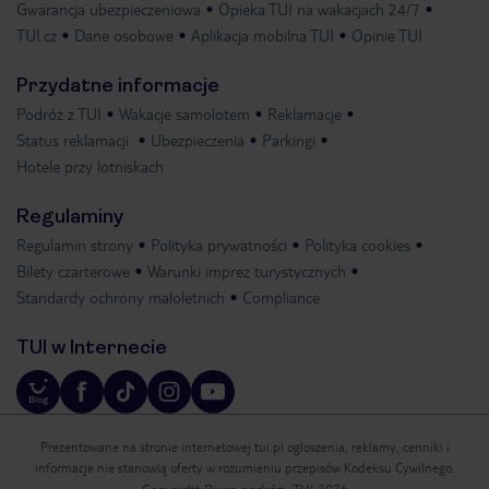
Gwarancja ubezpieczeniowa
Opieka TUI na wakacjach 24/7
TUI.cz
Dane osobowe
Aplikacja mobilna TUI
Opinie TUI
Przydatne informacje
Podróż z TUI
Wakacje samolotem
Reklamacje
Status reklamacji
Ubezpieczenia
Parkingi
Hotele przy lotniskach
Regulaminy
Regulamin strony
Polityka prywatności
Polityka cookies
Bilety czarterowe
Warunki imprez turystycznych
Standardy ochrony małoletnich
Compliance
TUI w Internecie
Prezentowane na stronie internetowej tui.pl ogłoszenia, reklamy, cenniki i
informacje nie stanowią oferty w rozumieniu przepisów Kodeksu Cywilnego.