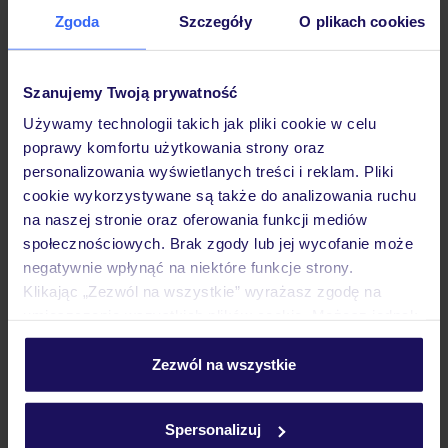
Zgoda
Szczegóły
O plikach cookies
Hotel
Szanujemy Twoją prywatność
Pokoje
Używamy technologii takich jak pliki cookie w celu
poprawy komfortu użytkowania strony oraz
personalizowania wyświetlanych treści i reklam. Pliki
Wyżywienie
cookie wykorzystywane są także do analizowania ruchu
na naszej stronie oraz oferowania funkcji mediów
społecznościowych. Brak zgody lub jej wycofanie może
Atrakcje
negatywnie wpłynąć na niektóre funkcje strony.
Klikając „Zezwól na wszystkie” wyrażasz zgodę na
umieszczenie wszystkich plików cookie. Możesz jednak
Ważne informacje
personalizować swój wybór wchodząc w zakładkę
„Szczegóły”
Zezwól na wszystkie
Szczegółowe informacje o plikach cookie znajdziesz
w
polityce plików cookies
oraz
polityce prywatności
.
Często zadawane pytania
Spersonalizuj