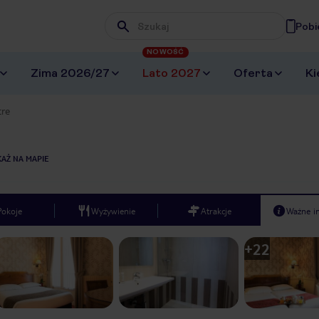
Pobi
Wpisz frazę, której szukasz
NOWOŚĆ
Zima 2026/27
Lato 2027
Oferta
Ki
tre
AŻ NA MAPIE
Pokoje
Wyżywienie
Atrakcje
Ważne i
+
22