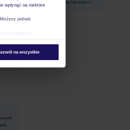
Zobacz inne ceny i terminy
»
asu.
e wpłynąć na niektóre
. Możesz jednak
ce prywatności
.
iczba
ezwól na wszystkie
datnych
ować