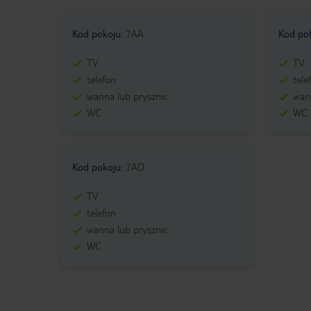
Kod pokoju
:
7AA
Kod po
TV
TV
telefon
tele
wanna lub prysznic
wann
WC
WC
Kod pokoju
:
7AD
TV
telefon
wanna lub prysznic
WC