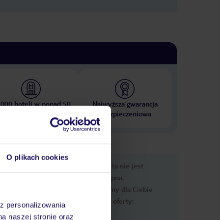
 000 hoteli w ponad 50
Najwyższa gwarancja
krajach
ubezpieczeniowa
O plikach cookies
nformacje
Ups, ta oferta nie jest
dostępna.
Przygotowaliśmy dla Ciebie
podobne oferty:
az personalizowania
na naszej stronie oraz