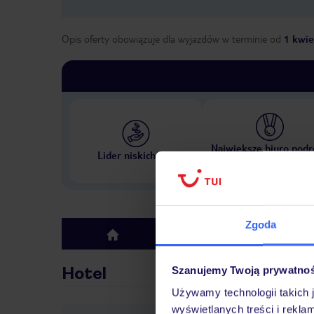
Opis oferty obowiązuje dla wyjazdów w terminie
od
1 kwie
Największe biuro podr
Lider niskich cen
w Polsce
Zgoda
Hotel
top
Hotel
Szanujemy Twoją prywatno
Używamy technologii takich 
wyświetlanych treści i rekla