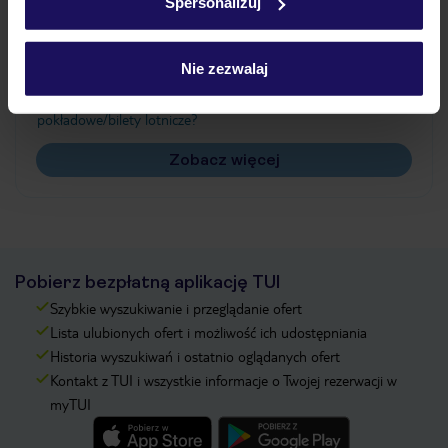
Spersonalizuj
Często zadawane pytania
Jak zmienić uczestników/osobę zgłaszającą?
Nie zezwalaj
Czy w Hotelu będzie przedstawiciel TUI?
Na jakiej podstawie i gdzie otrzymam karty
pokładowe/bilety lotnicze?
Zobacz więcej
Pobierz bezpłatną aplikację TUI
Szybkie wyszukiwanie i przeglądanie ofert
Lista ulubionych ofert i możliwość ich udostępniania
Historia wyszukiwań i ostatnio oglądanych ofert
Kontakt z TUI i wszystkie informacje o Twojej rezerwacji w
myTUI