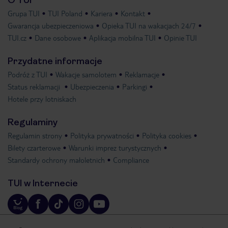
O TUI
Grupa TUI
TUI Poland
Kariera
Kontakt
Gwarancja ubezpieczeniowa
Opieka TUI na wakacjach 24/7
TUI.cz
Dane osobowe
Aplikacja mobilna TUI
Opinie TUI
Przydatne informacje
Podróż z TUI
Wakacje samolotem
Reklamacje
Status reklamacji
Ubezpieczenia
Parkingi
Hotele przy lotniskach
Regulaminy
Regulamin strony
Polityka prywatności
Polityka cookies
Bilety czarterowe
Warunki imprez turystycznych
Standardy ochrony małoletnich
Compliance
TUI w Internecie