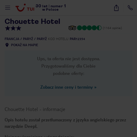
30
1
1
/
17
lat
|
numer
w Polsce
Chouette Hotel
(1164 opinie)
FRANCJA
PARYŻ
PARYŻ
KOD HOTELU
PAR12354
POKAŻ NA MAPIE
Ups, ta oferta nie jest dostępna.
Przygotowaliśmy dla Ciebie
podobne oferty:
Zobacz inne ceny i terminy
»
Chouette Hotel
-
informacje
Opis hotelu został przetłumaczony z języka angielskiego przez
narzędzie DeepL
nute
Najpopularniejsze udogodnienia: