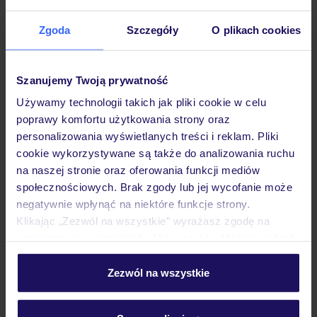
Zgoda
Szczegóły
O plikach cookies
Hotel
Szanujemy Twoją prywatność
Używamy technologii takich jak pliki cookie w celu
Pokoje
poprawy komfortu użytkowania strony oraz
personalizowania wyświetlanych treści i reklam. Pliki
cookie wykorzystywane są także do analizowania ruchu
Wyżywienie
na naszej stronie oraz oferowania funkcji mediów
społecznościowych. Brak zgody lub jej wycofanie może
negatywnie wpłynąć na niektóre funkcje strony.
Atrakcje
Klikając „Zezwól na wszystkie” wyrażasz zgodę na
umieszczenie wszystkich plików cookie. Możesz jednak
personalizować swój wybór wchodząc w zakładkę
Ważne informacje
„Szczegóły”
Zezwól na wszystkie
Szczegółowe informacje o plikach cookie znajdziesz
w
polityce plików cookies
oraz
polityce prywatności
.