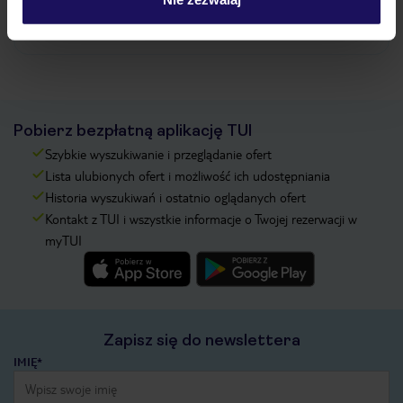
Zobacz więcej
Pobierz bezpłatną aplikację TUI
Szybkie wyszukiwanie i przeglądanie ofert
Lista ulubionych ofert i możliwość ich udostępniania
Historia wyszukiwań i ostatnio oglądanych ofert
Kontakt z TUI i wszystkie informacje o Twojej rezerwacji w
myTUI
Zapisz się do newslettera
IMIĘ*