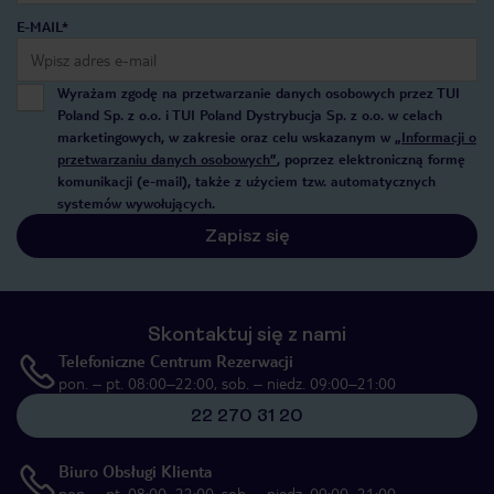
E-MAIL*
Wyrażam zgodę na przetwarzanie danych osobowych przez TUI
Poland Sp. z o.o. i TUI Poland Dystrybucja Sp. z o.o. w celach
marketingowych, w zakresie oraz celu wskazanym w
„Informacji o
przetwarzaniu danych osobowych”
, poprzez elektroniczną formę
komunikacji (e-mail), także z użyciem tzw. automatycznych
systemów wywołujących.
Zapisz się
Skontaktuj się z nami
Telefoniczne Centrum Rezerwacji
pon. – pt. 08:00–22:00, sob. – niedz. 09:00–21:00
22 270 31 20
Biuro Obsługi Klienta
pon. – pt. 08:00–22:00, sob. – niedz. 09:00–21:00