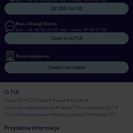
22 255 04 02
Biuro Obsługi Klienta
pon. – pt. 08:00–22:00, sob. – niedz. 09:00–21:00
Czat w myTUI
Biura stacjonarne
Znajdź na mapie
O TUI
Grupa TUI
TUI Poland
Kariera
Kontakt
Gwarancja ubezpieczeniowa
Opieka TUI na wakacjach 24/7
TUI.cz
Dane osobowe
Aplikacja mobilna TUI
Opinie TUI
Przydatne informacje