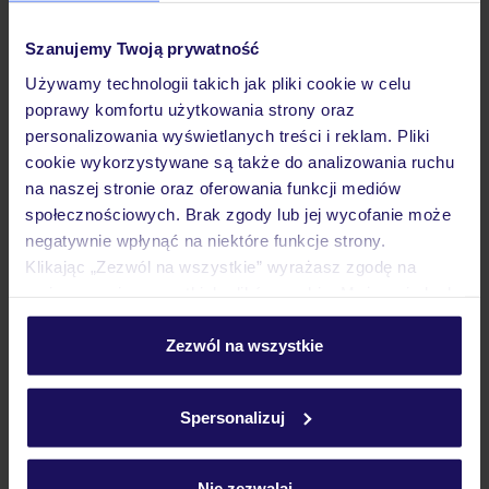
Hotel
Szanujemy Twoją prywatność
Używamy technologii takich jak pliki cookie w celu
Wyżywienie
poprawy komfortu użytkowania strony oraz
personalizowania wyświetlanych treści i reklam. Pliki
cookie wykorzystywane są także do analizowania ruchu
Atrakcje
na naszej stronie oraz oferowania funkcji mediów
społecznościowych. Brak zgody lub jej wycofanie może
negatywnie wpłynąć na niektóre funkcje strony.
Ważne informacje
Klikając „Zezwól na wszystkie” wyrażasz zgodę na
umieszczenie wszystkich plików cookie. Możesz jednak
personalizować swój wybór wchodząc w zakładkę
„Szczegóły”
Zezwól na wszystkie
Często zadawane pytania
Szczegółowe informacje o plikach cookie znajdziesz
w
polityce plików cookies
oraz
polityce prywatności
.
Jak zmienić uczestników/osobę zgłaszającą?
Spersonalizuj
Czy w Hotelu będzie przedstawiciel TUI?
Na jakiej podstawie i gdzie otrzymam karty
pokładowe/bilety lotnicze?
Nie zezwalaj