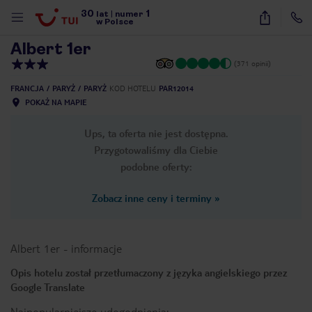
30
1
1
/
10
lat
|
numer
w Polsce
Albert 1er
(371 opinii)
FRANCJA
PARYŻ
PARYŻ
KOD HOTELU
PAR12014
POKAŻ NA MAPIE
Ups, ta oferta nie jest dostępna.
Przygotowaliśmy dla Ciebie
podobne oferty:
Zobacz inne ceny i terminy
»
Albert 1er
-
informacje
Opis hotelu został przetłumaczony z języka angielskiego przez
Google Translate
nute
Najpopularniejsze udogodnienia: