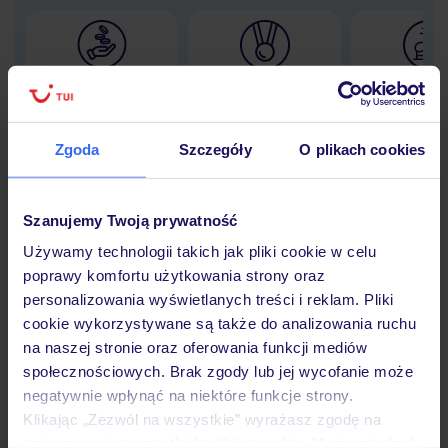
Lider niskich cen
Największe biuro
30 lat w P
podróży w Polsce
Zgoda
Szczegóły
O plikach cookies
Szanujemy Twoją prywatność
Hotel
Używamy technologii takich jak pliki cookie w celu
poprawy komfortu użytkowania strony oraz
Opinie
personalizowania wyświetlanych treści i reklam. Pliki
cookie wykorzystywane są także do analizowania ruchu
na naszej stronie oraz oferowania funkcji mediów
Pokoje
społecznościowych. Brak zgody lub jej wycofanie może
negatywnie wpłynąć na niektóre funkcje strony.
Klikając „Zezwól na wszystkie” wyrażasz zgodę na
umieszczenie wszystkich plików cookie. Możesz jednak