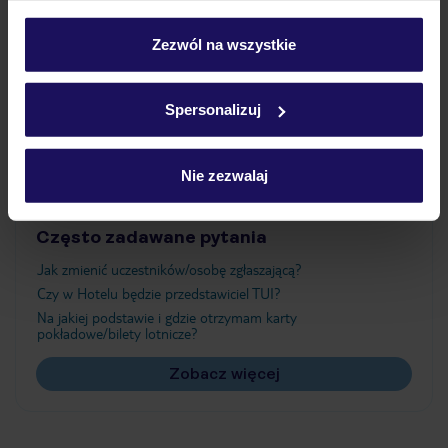
Wyżywienie
personalizować swój wybór wchodząc w zakładkę
„Szczegóły”
Zezwól na wszystkie
Szczegółowe informacje o plikach cookie znajdziesz
Atrakcje
w
polityce plików cookies
oraz
polityce prywatności
.
Spersonalizuj
Ważne informacje
Nie zezwalaj
Często zadawane pytania
Jak zmienić uczestników/osobę zgłaszającą?
Czy w Hotelu będzie przedstawiciel TUI?
Na jakiej podstawie i gdzie otrzymam karty
pokładowe/bilety lotnicze?
Zobacz więcej