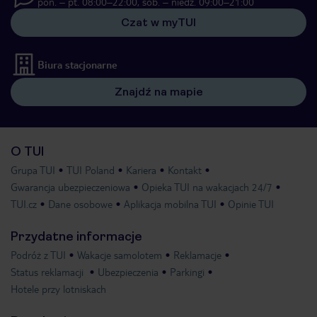
pon. – pt. 08:00–22:00, sob. – niedz. 09:00–21:00
Czat w myTUI
Biura stacjonarne
Znajdź na mapie
O TUI
Grupa TUI
TUI Poland
Kariera
Kontakt
Gwarancja ubezpieczeniowa
Opieka TUI na wakacjach 24/7
TUI.cz
Dane osobowe
Aplikacja mobilna TUI
Opinie TUI
Przydatne informacje
Podróż z TUI
Wakacje samolotem
Reklamacje
Status reklamacji
Ubezpieczenia
Parkingi
Hotele przy lotniskach