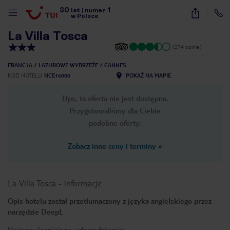
30
1
1
/
13
lat
|
numer
w Polsce
La Villa Tosca
(274 opinie)
FRANCJA
LAZUROWE WYBRZEŻE
CANNES
KOD HOTELU
NCE16000
POKAŻ NA MAPIE
Ups, ta oferta nie jest dostępna.
Przygotowaliśmy dla Ciebie
podobne oferty:
Zobacz inne ceny i terminy
»
La Villa Tosca
-
informacje
Opis hotelu został przetłumaczony z języka angielskiego przez
narzędzie DeepL
nute
Najpopularniejsze udogodnienia: