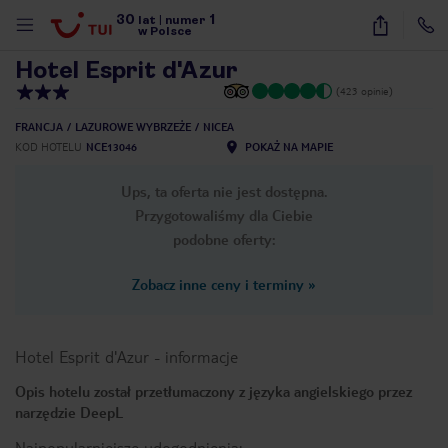
30
1
1
/
30
lat
|
numer
w Polsce
Hotel Esprit d'Azur
(423 opinie)
FRANCJA
LAZUROWE WYBRZEŻE
NICEA
KOD HOTELU
NCE13046
POKAŻ NA MAPIE
Ups, ta oferta nie jest dostępna.
Przygotowaliśmy dla Ciebie
podobne oferty:
Zobacz inne ceny i terminy
»
Hotel Esprit d'Azur
-
informacje
Opis hotelu został przetłumaczony z języka angielskiego przez
narzędzie DeepL
nute
Najpopularniejsze udogodnienia: