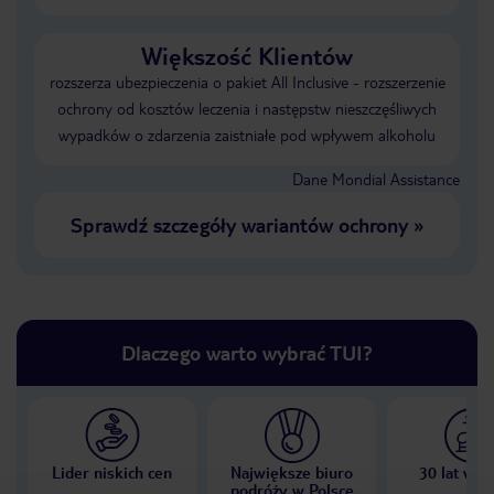
Większość Klientów
rozszerza ubezpieczenia o pakiet All Inclusive - rozszerzenie
ochrony od kosztów leczenia i następstw nieszczęśliwych
wypadków o zdarzenia zaistniałe pod wpływem alkoholu
Dane Mondial Assistance
Sprawdź szczegóły wariantów ochrony
»
Dlaczego warto wybrać TUI?
Lider niskich cen
Największe biuro
30 lat w P
podróży w Polsce