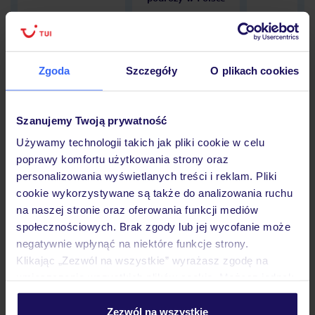
Zgoda
Szczegóły
O plikach cookies
Hotel
Szanujemy Twoją prywatność
Opinie
Używamy technologii takich jak pliki cookie w celu
poprawy komfortu użytkowania strony oraz
personalizowania wyświetlanych treści i reklam. Pliki
Pokoje
cookie wykorzystywane są także do analizowania ruchu
na naszej stronie oraz oferowania funkcji mediów
społecznościowych. Brak zgody lub jej wycofanie może
negatywnie wpłynąć na niektóre funkcje strony.
Wyżywienie
Klikając „Zezwól na wszystkie” wyrażasz zgodę na
umieszczenie wszystkich plików cookie. Możesz jednak
personalizować swój wybór wchodząc w zakładkę
Atrakcje
„Szczegóły”
Zezwól na wszystkie