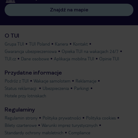
Znajdź na mapie
O TUI
Grupa TUI
TUI Poland
Kariera
Kontakt
Gwarancja ubezpieczeniowa
Opieka TUI na wakacjach 24/7
TUI.cz
Dane osobowe
Aplikacja mobilna TUI
Opinie TUI
Przydatne informacje
Podróż z TUI
Wakacje samolotem
Reklamacje
Status reklamacji
Ubezpieczenia
Parkingi
Hotele przy lotniskach
Regulaminy
Regulamin strony
Polityka prywatności
Polityka cookies
Bilety czarterowe
Warunki imprez turystycznych
Standardy ochrony małoletnich
Compliance