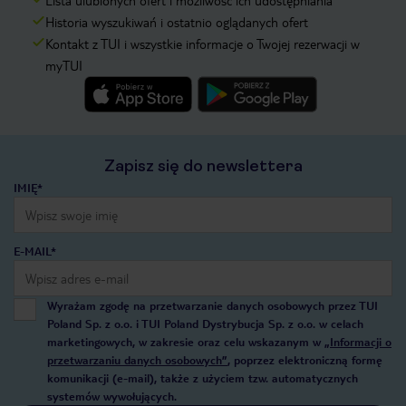
Lista ulubionych ofert i możliwość ich udostępniania
Historia wyszukiwań i ostatnio oglądanych ofert
Kontakt z TUI i wszystkie informacje o Twojej rezerwacji w
myTUI
Zapisz się do newslettera
IMIĘ*
E-MAIL*
Wyrażam zgodę na przetwarzanie danych osobowych przez TUI
Poland Sp. z o.o. i TUI Poland Dystrybucja Sp. z o.o. w celach
marketingowych, w zakresie oraz celu wskazanym w
„Informacji o
przetwarzaniu danych osobowych”
, poprzez elektroniczną formę
komunikacji (e-mail), także z użyciem tzw. automatycznych
systemów wywołujących.