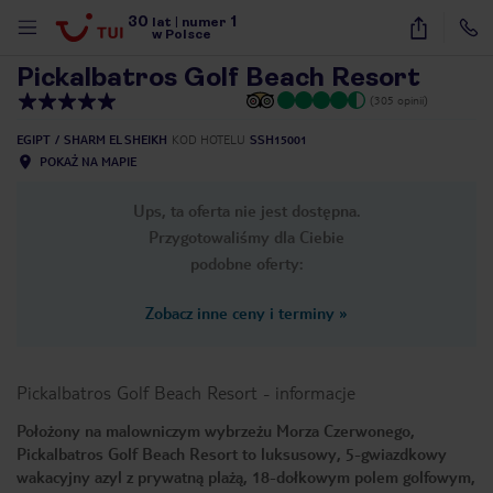
30
1
1
/
49
lat
|
numer
w Polsce
Pickalbatros Golf Beach Resort
(305 opinii)
EGIPT
SHARM EL SHEIKH
KOD HOTELU
SSH15001
POKAŻ NA MAPIE
Ups, ta oferta nie jest dostępna.
Przygotowaliśmy dla Ciebie
podobne oferty:
Zobacz inne ceny i terminy
»
Pickalbatros Golf Beach Resort
-
informacje
Położony na malowniczym wybrzeżu Morza Czerwonego,
Pickalbatros Golf Beach Resort to luksusowy, 5-gwiazdkowy
nute
wakacyjny azyl z prywatną plażą, 18-dołkowym polem golfowym,