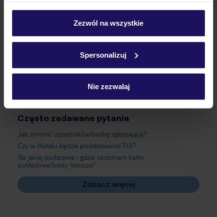
Wyżywienie
personalizować swój wybór wchodząc w zakładkę
„Szczegóły”
Zezwól na wszystkie
Szczegółowe informacje o plikach cookie znajdziesz
Atrakcje
w
polityce plików cookies
oraz
polityce prywatności
.
Spersonalizuj
Ważne informacje
Nie zezwalaj
Często zadawane pytania
Jak zmienić uczestników/osobę zgłaszającą?
Czy w Hotelu będzie przedstawiciel TUI?
Na jakiej podstawie i gdzie otrzymam karty
pokładowe/bilety lotnicze?
Zobacz więcej