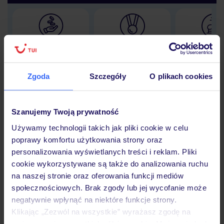
Lider niskich cen
Największe biuro
30 lat w P
podróży w Polsce
Zgoda
Szczegóły
O plikach cookies
Szanujemy Twoją prywatność
Hotel
Używamy technologii takich jak pliki cookie w celu
poprawy komfortu użytkowania strony oraz
personalizowania wyświetlanych treści i reklam. Pliki
Opinie
cookie wykorzystywane są także do analizowania ruchu
na naszej stronie oraz oferowania funkcji mediów
społecznościowych. Brak zgody lub jej wycofanie może
Pokoje
negatywnie wpłynąć na niektóre funkcje strony.
Klikając „Zezwól na wszystkie” wyrażasz zgodę na
umieszczenie wszystkich plików cookie. Możesz jednak