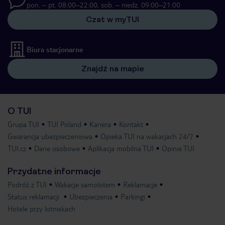
pon. – pt. 08:00–22:00, sob. – niedz. 09:00–21:00
Czat w myTUI
Biura stacjonarne
Znajdź na mapie
O TUI
Grupa TUI
TUI Poland
Kariera
Kontakt
Gwarancja ubezpieczeniowa
Opieka TUI na wakacjach 24/7
TUI.cz
Dane osobowe
Aplikacja mobilna TUI
Opinie TUI
Przydatne informacje
Podróż z TUI
Wakacje samolotem
Reklamacje
Status reklamacji
Ubezpieczenia
Parkingi
Hotele przy lotniskach