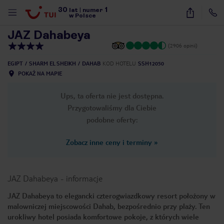
30
1
1
/
23
lat
|
numer
w Polsce
JAZ Dahabeya
(2906 opinii)
EGIPT
SHARM EL SHEIKH
DAHAB
KOD HOTELU
SSH12050
POKAŻ NA MAPIE
Ups, ta oferta nie jest dostępna.
Przygotowaliśmy dla Ciebie
podobne oferty:
Zobacz inne ceny i terminy
»
JAZ Dahabeya
-
informacje
JAZ Dahabeya to elegancki czterogwiazdkowy resort położony w
malowniczej miejscowości Dahab, bezpośrednio przy plaży. Ten
nute
urokliwy hotel posiada komfortowe pokoje, z których wiele