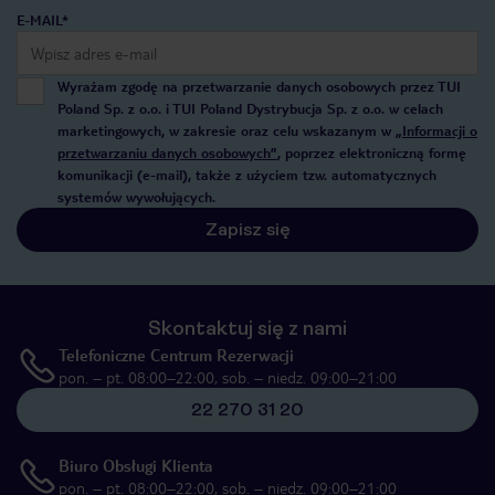
E-MAIL*
Wyrażam zgodę na przetwarzanie danych osobowych przez TUI
Poland Sp. z o.o. i TUI Poland Dystrybucja Sp. z o.o. w celach
marketingowych, w zakresie oraz celu wskazanym w
„Informacji o
przetwarzaniu danych osobowych”
, poprzez elektroniczną formę
komunikacji (e-mail), także z użyciem tzw. automatycznych
systemów wywołujących.
Zapisz się
Skontaktuj się z nami
Telefoniczne Centrum Rezerwacji
pon. – pt. 08:00–22:00, sob. – niedz. 09:00–21:00
22 270 31 20
Biuro Obsługi Klienta
pon. – pt. 08:00–22:00, sob. – niedz. 09:00–21:00