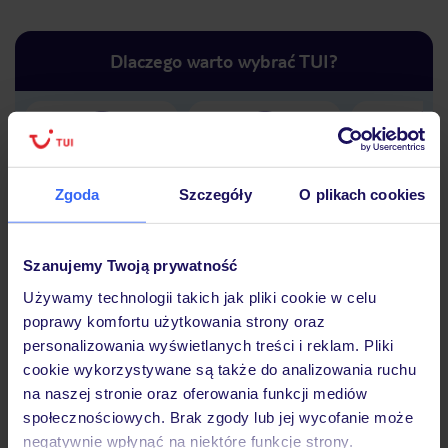
Dlaczego warto wybrać TUI?
Lider niskich cen
Największe biuro
30 lat w P
podróży w Polsce
Zgoda
Szczegóły
O plikach cookies
Szanujemy Twoją prywatność
Używamy technologii takich jak pliki cookie w celu
Hotel
poprawy komfortu użytkowania strony oraz
personalizowania wyświetlanych treści i reklam. Pliki
cookie wykorzystywane są także do analizowania ruchu
Opinie
na naszej stronie oraz oferowania funkcji mediów
społecznościowych. Brak zgody lub jej wycofanie może
negatywnie wpłynąć na niektóre funkcje strony.