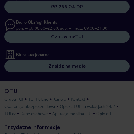
22 255 04 02
Biuro Obsługi Klienta
pon. – pt. 08:00–22:00, sob. – niedz. 09:00–21:00
Czat w myTUI
Biura stacjonarne
Znajdź na mapie
O TUI
Grupa TUI
TUI Poland
Kariera
Kontakt
Gwarancja ubezpieczeniowa
Opieka TUI na wakacjach 24/7
TUI.cz
Dane osobowe
Aplikacja mobilna TUI
Opinie TUI
Przydatne informacje