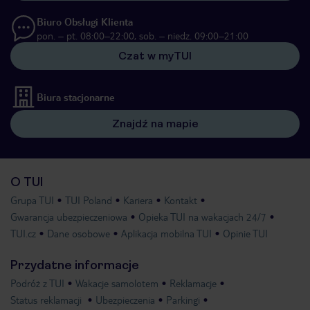
Biuro Obsługi Klienta
pon. – pt. 08:00–22:00, sob. – niedz. 09:00–21:00
Czat w myTUI
Biura stacjonarne
Znajdź na mapie
O TUI
Grupa TUI
TUI Poland
Kariera
Kontakt
Gwarancja ubezpieczeniowa
Opieka TUI na wakacjach 24/7
TUI.cz
Dane osobowe
Aplikacja mobilna TUI
Opinie TUI
Przydatne informacje
Podróż z TUI
Wakacje samolotem
Reklamacje
Status reklamacji
Ubezpieczenia
Parkingi