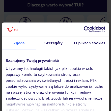
Dlaczego warto wybrać TUI?
Lider niskich cen
Największe biuro
30 lat w P
podróży w Polsce
Zgoda
Szczegóły
O plikach cookies
Szanujemy Twoją prywatność
Hotel
Używamy technologii takich jak pliki cookie w celu
poprawy komfortu użytkowania strony oraz
personalizowania wyświetlanych treści i reklam. Pliki
Opinie
cookie wykorzystywane są także do analizowania ruchu
na naszej stronie oraz oferowania funkcji mediów
społecznościowych. Brak zgody lub jej wycofanie może
Pokoje
negatywnie wpłynąć na niektóre funkcje strony.
Klikając „Zezwól na wszystkie” wyrażasz zgodę na