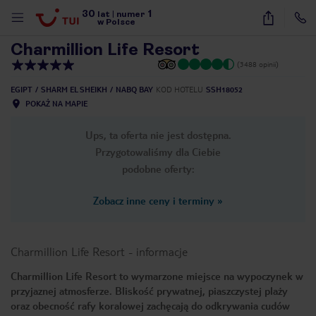
30
1
1
/
16
lat
|
numer
w Polsce
Charmillion Life Resort
(3488 opinii)
EGIPT
SHARM EL SHEIKH
NABQ BAY
KOD HOTELU
SSH18052
POKAŻ NA MAPIE
Ups, ta oferta nie jest dostępna.
Przygotowaliśmy dla Ciebie
podobne oferty:
Zobacz inne ceny i terminy
»
Charmillion Life Resort
-
informacje
Charmillion Life Resort to wymarzone miejsce na wypoczynek w
przyjaznej atmosferze. Bliskość prywatnej, piaszczystej plaży
nute
oraz obecność rafy koralowej zachęcają do odkrywania cudów