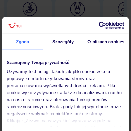
Lider niskich cen
Największe biuro
30 lat w P
podróży w Polsce
Zgoda
Szczegóły
O plikach cookies
Hotel
Szanujemy Twoją prywatność
Używamy technologii takich jak pliki cookie w celu
poprawy komfortu użytkowania strony oraz
Opinie
personalizowania wyświetlanych treści i reklam. Pliki
cookie wykorzystywane są także do analizowania ruchu
na naszej stronie oraz oferowania funkcji mediów
Pokoje
społecznościowych. Brak zgody lub jej wycofanie może
negatywnie wpłynąć na niektóre funkcje strony.
Klikając „Zezwól na wszystkie” wyrażasz zgodę na
Wyżywienie
umieszczenie wszystkich plików cookie. Możesz jednak