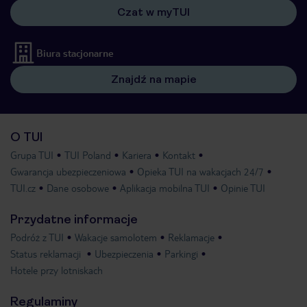
Czat w myTUI
Biura stacjonarne
Znajdź na mapie
O TUI
Grupa TUI
TUI Poland
Kariera
Kontakt
Gwarancja ubezpieczeniowa
Opieka TUI na wakacjach 24/7
TUI.cz
Dane osobowe
Aplikacja mobilna TUI
Opinie TUI
Przydatne informacje
Podróż z TUI
Wakacje samolotem
Reklamacje
Status reklamacji
Ubezpieczenia
Parkingi
Hotele przy lotniskach
Regulaminy