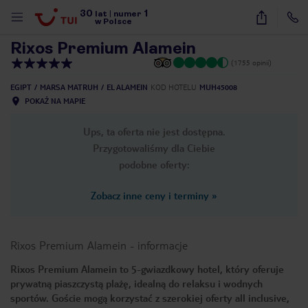
30
1
1
/
63
lat
|
numer
w Polsce
Rixos Premium Alamein
(1755 opinii)
EGIPT
MARSA MATRUH
EL ALAMEIN
KOD HOTELU
MUH45008
POKAŻ NA MAPIE
Ups, ta oferta nie jest dostępna.
Przygotowaliśmy dla Ciebie
podobne oferty:
Zobacz inne ceny i terminy
»
Rixos Premium Alamein
-
informacje
Rixos Premium Alamein to 5-gwiazdkowy hotel, który oferuje
prywatną piaszczystą plażę, idealną do relaksu i wodnych
nute
sportów. Goście mogą korzystać z szerokiej oferty all inclusive,