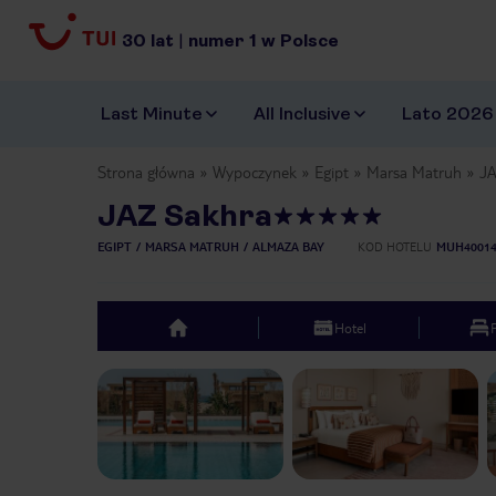
30
lat
|
numer
1
w Polsce
Last Minute
All Inclusive
Lato 2026
Strona główna
Wypoczynek
Egipt
Marsa Matruh
JA
JAZ Sakhra
EGIPT
MARSA MATRUH
ALMAZA BAY
KOD HOTELU
MUH4001
Hotel
top
Previous slide