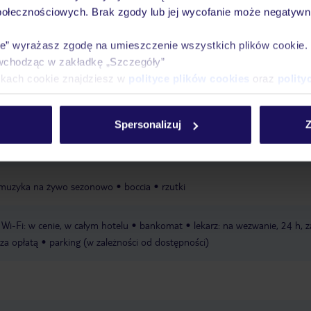
połecznościowych. Brak zgody lub jej wycofanie może negatywni
rywatna
piaszczysta
ie” wyrażasz zgodę na umieszczenie wszystkich plików cookie
ci
plac zabaw
wchodząc w zakładkę „Szczegóły”
ikach cookie znajdziesz w
polityce plików cookies
oraz
polity
e 08:00 - 19:00
strefa spa: codziennie,10:00 - 19:00
sauna
łaźnia
ka plażowa
tenis stołowy
Spersonalizuj
Z
zabiegi kosmetyczno-pielęgnacyjne
korty tenisowe: 2
boisko do piłk
e
paddle tenis
muzyka na żywo sezonowo
boccia
rzutki
Wi-Fi: w cenie, w całym hotelu
bankomat
lekarz: na wezwanie, 24 h, z
 za opłatą
parking (w zależności od dostępności)