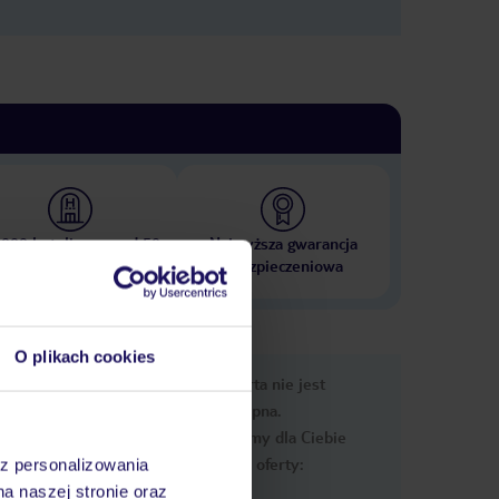
 000 hoteli w ponad 50
Najwyższa gwarancja
krajach
ubezpieczeniowa
O plikach cookies
nformacje
Ups, ta oferta nie jest
dostępna.
Przygotowaliśmy dla Ciebie
podobne oferty:
az personalizowania
na naszej stronie oraz