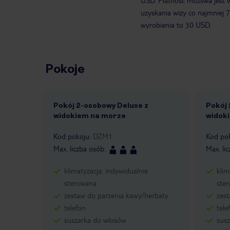
USD. Płatność możliwa jest 
uzyskania wizy co najmniej 
wyrobienia to 30 USD.
Pokoje
Pokój 2-osobowy Deluxe z
Pokój
widokiem na morze
widok
Kod pokoju
:
DZM1
Kod po
Max. liczba osób
:
Max. li
klimatyzacja: indywidualnie
klim
sterowana
ste
zestaw do parzenia kawy/herbaty
zes
telefon
tele
suszarka do włosów
sus