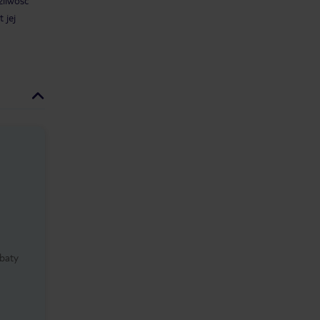
żliwość
t jej
baty