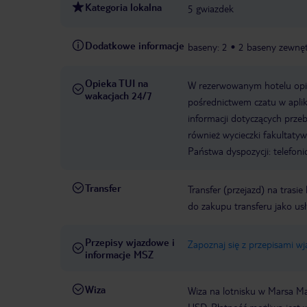
Kategoria lokalna
5 gwiazdek
Dodatkowe informacje
baseny: 2
2 baseny zewnę
Opieka TUI na
W rezerwowanym hotelu opiek
wakacjach 24/7
pośrednictwem czatu w aplik
informacji dotyczących prze
również wycieczki fakultaty
Państwa dyspozycji: telefon
Transfer
Transfer (przejazd) na trasi
do zakupu transferu jako us
Przepisy wjazdowe i
Zapoznaj się z przepisami w
informacje MSZ
Wiza
Wiza na lotnisku w Marsa Ma