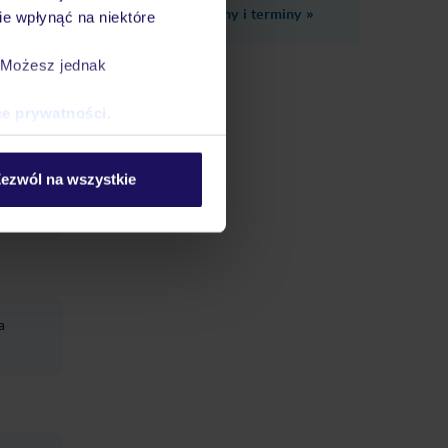
Zobacz inne ceny i terminy
»
e wpłynąć na niektóre
. Możesz jednak
ce prywatności
.
ezwól na wszystkie
i nożnej
a