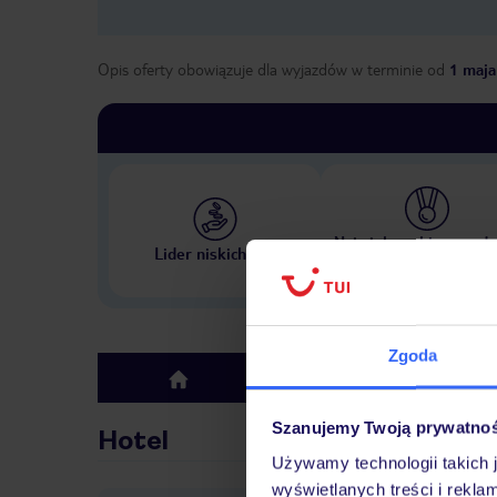
Opis oferty obowiązuje dla wyjazdów w terminie
od
1 maja
Największe biuro podr
Lider niskich cen
w Polsce
Zgoda
Hotel
top
Szanujemy Twoją prywatno
Hotel
Używamy technologii takich 
wyświetlanych treści i rekla