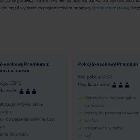
wyłącznie gotówką. Na lotnisku nie ma okienka banku. Istnieje również mo
7 dni przed wylotem za pośrednictwem poniższej
strony internetowej
. Kosz
 2-osobowy Premium z
Pokój 2-osobowy Premium
iem na morze
Kod pokoju
:
DZX1
koju
:
DZM2
Max. liczba osób
:
czba osób
:
klimatyzacja: indywidualnie
atyzacja: indywidualnie
sterowana
rowana
zestaw do parzenia kawy/her
taw do parzenia kawy/herbaty
telefon
fon
suszarka do włosów
zarka do włosów
sejf