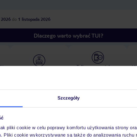
 2026
do
1 listopada 2026
Dlaczego warto wybrać TUI?
óży
Tylko u nas opieka na
10
30 lat w Polsce
wakacjach 24/7
Szczegóły
Pokoje
Wyżywienie
Atrakcje
Ważne i
ść
jak pliki cookie w celu poprawy komfortu użytkowania strony or
m. Pliki cookie wykorzystywane są także do analizowania ruchu 