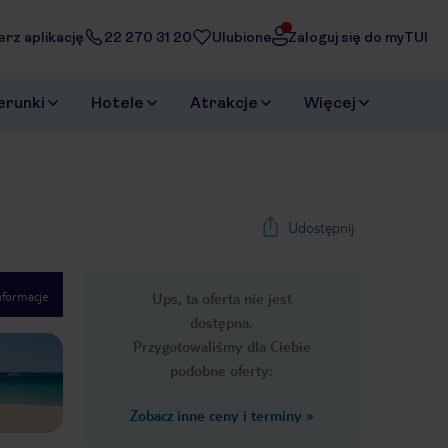
erz aplikację
22 270 31 20
Ulubione
Zaloguj się do myTUI
erunki
Hotele
Atrakcje
Więcej
Udostępnij
nformacje
Ups, ta oferta nie jest
1
/
24
dostępna.
Next slide
Przygotowaliśmy dla Ciebie
podobne oferty:
Zobacz inne ceny i terminy
»