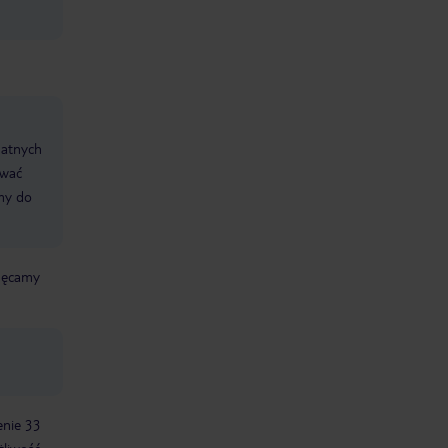
datnych
ować
śmy do
chęcamy
enie 33