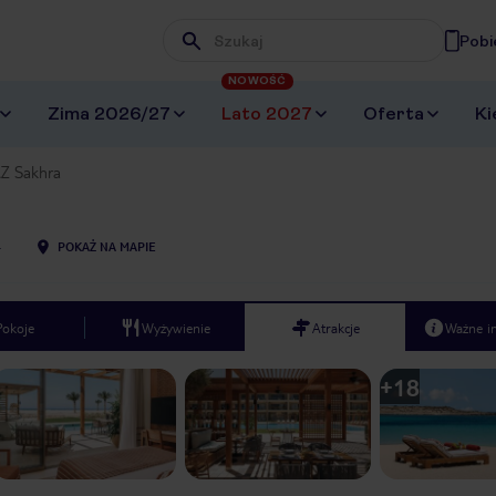
Pobi
Wpisz frazę, której szukasz
NOWOŚĆ
Zima 2026/27
Lato 2027
Oferta
Ki
Z Sakhra
4
POKAŻ NA MAPIE
Pokoje
Wyżywienie
Atrakcje
Ważne i
+
18