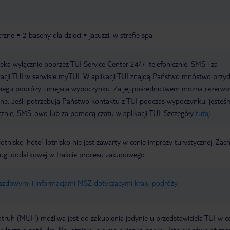
trzne
2 baseny dla dzieci
jacuzzi: w strefie spa
a wyłącznie poprzez TUI Service Center 24/7: telefonicznie, SMS i za
acji TUI w serwisie myTUI. W aplikacji TUI znajdą Państwo mnóstwo przy
biegu podróży i miejsca wypoczynku. Za jej pośrednictwem można rezerw
wne. Jeśli potrzebują Państwo kontaktu z TUI podczas wypoczynku, jeste
icznie, SMS-owo lub za pomocą czatu w aplikacji TUI. Szczegóły
tutaj
.
e lotnisko-hotel-lotnisko nie jest zawarty w cenie imprezy turystycznej. Za
ługi dodatkowej w trakcie procesu zakupowego.
jazdowymi i informacjami MSZ dotyczącymi kraju podróży
.
truh (MUH) możliwa jest do zakupienia jedynie u przedstawiciela TUI w c