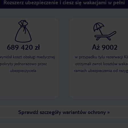
Rozszerz ubezpieczenie i ciesz się wakacjami w pełni
689 420 zł
Aż 9002
 wyniósł koszt obsługi medycznej
w przypadku tylu rezerwacji Kl
pokryty jednorazowo przez
otrzymali zwrot kosztów wakac
ubezpieczyciela
ramach ubezpieczenia od rezyg
Sprawdź szczegóły wariantów ochrony
»