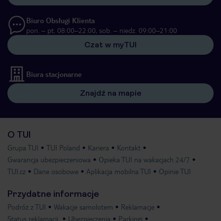
Biuro Obsługi Klienta
pon. – pt. 08:00–22:00, sob. – niedz. 09:00–21:00
Czat w myTUI
Biura stacjonarne
Znajdź na mapie
O TUI
Grupa TUI
TUI Poland
Kariera
Kontakt
Gwarancja ubezpieczeniowa
Opieka TUI na wakacjach 24/7
TUI.cz
Dane osobowe
Aplikacja mobilna TUI
Opinie TUI
Przydatne informacje
Podróż z TUI
Wakacje samolotem
Reklamacje
Status reklamacji
Ubezpieczenia
Parkingi