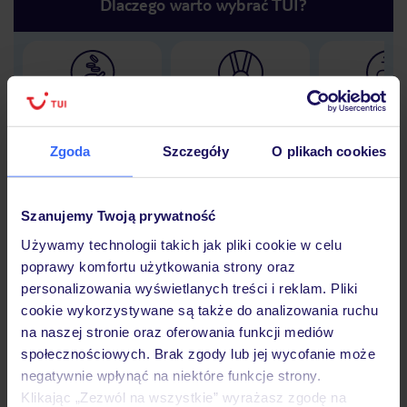
Dlaczego warto wybrać TUI?
Lider niskich cen
Największe biuro
30 lat w P
podróży w Polsce
Zgoda
Szczegóły
O plikach cookies
Szanujemy Twoją prywatność
Hotel
Używamy technologii takich jak pliki cookie w celu
poprawy komfortu użytkowania strony oraz
personalizowania wyświetlanych treści i reklam. Pliki
Opinie
cookie wykorzystywane są także do analizowania ruchu
na naszej stronie oraz oferowania funkcji mediów
społecznościowych. Brak zgody lub jej wycofanie może
Pokoje
negatywnie wpłynąć na niektóre funkcje strony.
Klikając „Zezwól na wszystkie” wyrażasz zgodę na