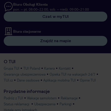
Biuro Obsługi Klienta
pon. – pt. 08:00–22:00, sob. – niedz. 09:00–21:00
Czat w myTUI
Biura stacjonarne
Znajdź na mapie
O TUI
Grupa TUI
TUI Poland
Kariera
Kontakt
Gwarancja ubezpieczeniowa
Opieka TUI na wakacjach 24/7
TUI.cz
Dane osobowe
Aplikacja mobilna TUI
Opinie TUI
Przydatne informacje
Podróż z TUI
Wakacje samolotem
Reklamacje
Status reklamacji
Ubezpieczenia
Parkingi
Hotele przy lotniskach