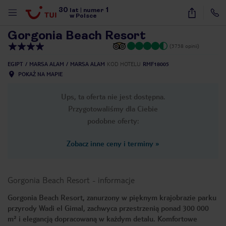
30
1
1
/
44
lat
|
numer
w Polsce
Gorgonia Beach Resort
(3738 opinii)
EGIPT
MARSA ALAM
MARSA ALAM
KOD HOTELU
RMF18005
POKAŻ NA MAPIE
Ups, ta oferta nie jest dostępna.
Przygotowaliśmy dla Ciebie
podobne oferty:
Zobacz inne ceny i terminy
»
Gorgonia Beach Resort
-
informacje
Gorgonia Beach Resort, zanurzony w pięknym krajobrazie parku
przyrody Wadi el Gimal, zachwyca przestrzenią ponad 300 000
nute
m² i elegancją dopracowaną w każdym detalu. Komfortowe