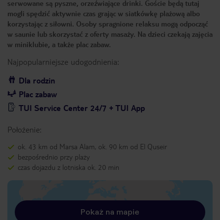
serwowane są pyszne, orzeźwiające drinki. Goście będą tutaj
mogli spędzić aktywnie czas grając w siatkówkę plażową albo
korzystając z siłowni. Osoby spragnione relaksu mogą odpocząć
w saunie lub skorzystać z oferty masaży. Na dzieci czekają zajęcia
w miniklubie, a także plac zabaw.
Najpopularniejsze udogodnienia:
Dla rodzin
Plac zabaw
TUI Service Center 24/7 + TUI App
Położenie:
ok. 43 km od Marsa Alam, ok. 90 km od El Quseir
bezpośrednio przy plaży
czas dojazdu z lotniska ok. 20 min
Pokaż na mapie