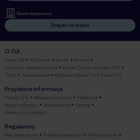
Biura stacjonarne
Znajdź na mapie
O TUI
Grupa TUI
TUI Poland
Kariera
Kontakt
Gwarancja ubezpieczeniowa
Opieka TUI na wakacjach 24/7
TUI.cz
Dane osobowe
Aplikacja mobilna TUI
Opinie TUI
Przydatne informacje
Podróż z TUI
Wakacje samolotem
Reklamacje
Status reklamacji
Ubezpieczenia
Parkingi
Hotele przy lotniskach
Regulaminy
Regulamin strony
Polityka prywatności
Polityka cookies