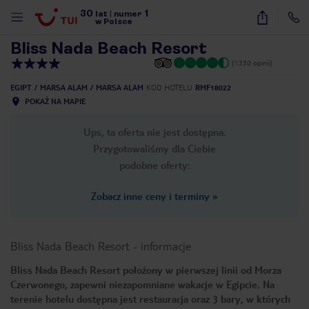
30
1
1
/
64
lat
|
numer
w Polsce
Bliss Nada Beach Resort
(1330 opinii)
EGIPT
MARSA ALAM
MARSA ALAM
KOD HOTELU
RMF18022
POKAŻ NA MAPIE
Ups, ta oferta nie jest dostępna.
Przygotowaliśmy dla Ciebie
podobne oferty:
Zobacz inne ceny i terminy
»
Bliss Nada Beach Resort
-
informacje
Bliss Nada Beach Resort położony w pierwszej linii od Morza
Czerwonego, zapewni niezapomniane wakacje w Egipcie. Na
nute
terenie hotelu dostępna jest restauracja oraz 3 bary, w których