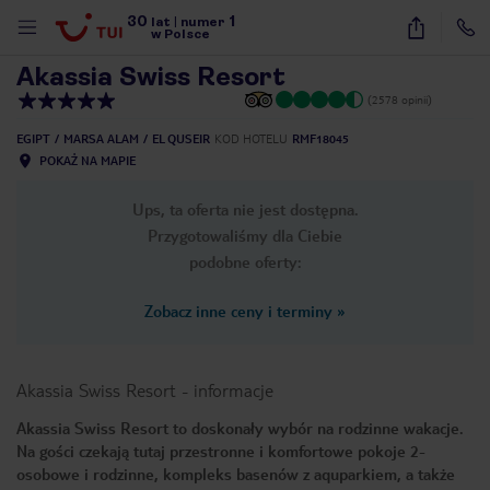
30
1
1
/
32
lat
|
numer
w Polsce
Akassia Swiss Resort
(2578 opinii)
EGIPT
MARSA ALAM
EL QUSEIR
KOD HOTELU
RMF18045
POKAŻ NA MAPIE
Ups, ta oferta nie jest dostępna.
Przygotowaliśmy dla Ciebie
podobne oferty:
Zobacz inne ceny i terminy
»
Akassia Swiss Resort
-
informacje
Akassia Swiss Resort to doskonały wybór na rodzinne wakacje.
Na gości czekają tutaj przestronne i komfortowe pokoje 2-
nute
osobowe i rodzinne, kompleks basenów z aquparkiem, a także