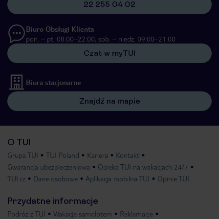
22 255 04 02
Biuro Obsługi Klienta
pon. – pt. 08:00–22:00, sob. – niedz. 09:00–21:00
Czat w myTUI
Biura stacjonarne
Znajdź na mapie
O TUI
Grupa TUI
TUI Poland
Kariera
Kontakt
Gwarancja ubezpieczeniowa
Opieka TUI na wakacjach 24/7
TUI.cz
Dane osobowe
Aplikacja mobilna TUI
Opinie TUI
Przydatne informacje
Podróż z TUI
Wakacje samolotem
Reklamacje