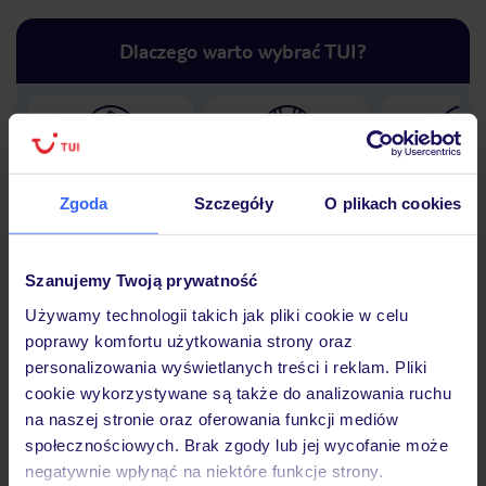
Dlaczego warto wybrać TUI?
Lider niskich cen
Największe biuro
30 lat w P
podróży w Polsce
Zgoda
Szczegóły
O plikach cookies
Szanujemy Twoją prywatność
Używamy technologii takich jak pliki cookie w celu
Hotel
poprawy komfortu użytkowania strony oraz
personalizowania wyświetlanych treści i reklam. Pliki
cookie wykorzystywane są także do analizowania ruchu
Opinie
na naszej stronie oraz oferowania funkcji mediów
społecznościowych. Brak zgody lub jej wycofanie może
negatywnie wpłynąć na niektóre funkcje strony.