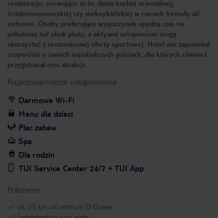
restauracje, serwujące m.in. dania kuchni orientalnej,
śródziemnomorskiej czy meksykańskiej w ramach formuły all
inclusive. Osoby preferujące wypoczynek spędzą czas na
położonej tuż obok plaży, a aktywni urlopowicze mogą
skorzystać z urozmaiconej oferty sportowej. Hotel nie zapomniał
oczywiście o swoich najmłodszych gościach, dla których również
przygotował moc atrakcji.
Najpopularniejsze udogodnienia:
Darmowe Wi-Fi
Menu dla dzieci
Plac zabaw
Spa
Dla rodzin
TUI Service Center 24/7 + TUI App
Położenie:
ok. 25 km od centrum El Quseir
bezpośrednio przy plaży