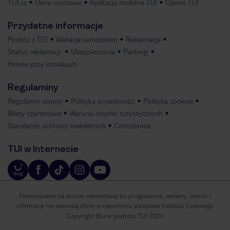
TUI.cz
Dane osobowe
Aplikacja mobilna TUI
Opinie TUI
Przydatne informacje
Podróż z TUI
Wakacje samolotem
Reklamacje
Status reklamacji
Ubezpieczenia
Parkingi
Hotele przy lotniskach
Regulaminy
Regulamin strony
Polityka prywatności
Polityka cookies
Bilety czarterowe
Warunki imprez turystycznych
Standardy ochrony małoletnich
Compliance
TUI w Internecie
Prezentowane na stronie internetowej tui.pl ogłoszenia, reklamy, cenniki i
informacje nie stanowią oferty w rozumieniu przepisów Kodeksu Cywilnego.
Copyright Biuro podróży TUI 2026