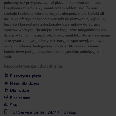
położony tuż przy piaszczystej plaży, kilka minut od miasta
Hurghada i zaledwie 25 minut autem od lotniska. To oaza
spokoju i relaksu, która pełna jest niespodzianek. Obiekt all
inclusive oferuje doskonałe warunki do plażowania, kąpieli w
basenie i korzystanie z doskonałych warunków do uprawy
sportów wodnych! Na miejscu czekają liczne udogodnienia dla
dzieci, w tym animacje, brodzik oraz miniklub. Dorośli zaś mogą
skorzystać z bogatej oferty rekreacyjno-sportowej, z siłownią i
centrum odnowy biologicznej na czele. Atutem są również
komfortowe pokoje urządzone w eleganckim, andaluzyjskim
stylu.
Najpopularniejsze udogodnienia:
Piaszczysta plaża
Menu dla dzieci
Dla rodzin
Plac zabaw
Spa
TUI Service Center 24/7 + TUI App