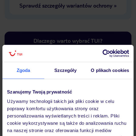
Sprawdź szczegóły wariantów ochrony
»
Dlaczego warto wybrać TUI?
Zgoda
Szczegóły
O plikach cookies
Lider niskich cen
Największe biuro
30 lat w P
podróży w Polsce
Szanujemy Twoją prywatność
Używamy technologii takich jak pliki cookie w celu
poprawy komfortu użytkowania strony oraz
personalizowania wyświetlanych treści i reklam. Pliki
Hotel
cookie wykorzystywane są także do analizowania ruchu
na naszej stronie oraz oferowania funkcji mediów