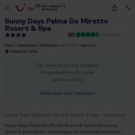
30
1
1
/
19
lat
|
numer
w Polsce
Sunny Days Palma De Mirette
Resort & Spa
(2376 opinii)
EGIPT
HURGHADA
HURGHADA
KOD HOTELU
HRG11318
POKAŻ NA MAPIE
Ups, ta oferta nie jest dostępna.
Przygotowaliśmy dla Ciebie
podobne oferty:
Zobacz inne ceny i terminy
»
Sunny Days Palma De Mirette Resort & Spa
-
informacje
Sunny Days Palma De Mirette Resort & Spa to luksusowy
nute
obiekt 4-gwiazdkowy wyróżniający się doskonałą lokalizacją -