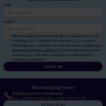
IMIĘ*
E-MAIL*
Wyrażam zgodę na przetwarzanie danych osobowych przez TUI
Poland Sp. z o.o. i TUI Poland Dystrybucja Sp. z o.o. w celach
marketingowych, w zakresie oraz celu wskazanym w
„Informacji o
przetwarzaniu danych osobowych”
, poprzez elektroniczną formę
komunikacji (e-mail), także z użyciem tzw. automatycznych
systemów wywołujących.
Zapisz się
Skontaktuj się z nami
Telefoniczne Centrum Rezerwacji
pon. – pt. 08:00–22:00, sob. – niedz. 09:00–21:00
22 270 31 20