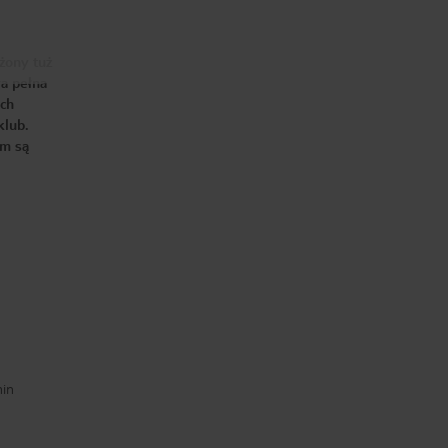
okolica
przyjazna okolica
Oliwia K
Weronika M
2026-02-19
2026-02-19
żony tuż
ra pełna
ych
klub.
em są
min