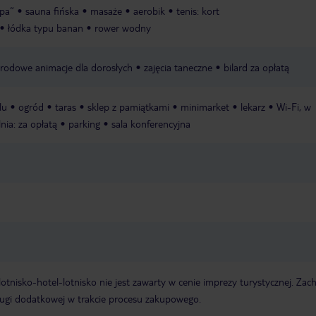
Spa“
sauna fińska
masaże
aerobik
tenis: kort
łódka typu banan
rower wodny
rodowe animacje dla dorosłych
zajęcia taneczne
bilard za opłatą
lu
ogród
taras
sklep z pamiątkami
minimarket
lekarz
Wi-Fi, w
lnia: za opłatą
parking
sala konferencyjna
e lotnisko-hotel-lotnisko nie jest zawarty w cenie imprezy turystycznej. Za
ługi dodatkowej w trakcie procesu zakupowego.