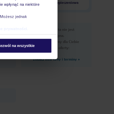
krajach
ubezpieczeniowa
e wpłynąć na niektóre
. Możesz jednak
e
ce prywatności
.
Ups, ta oferta nie jest
macje
dostępna.
Przygotowaliśmy dla Ciebie
ezwól na wszystkie
podobne oferty:
Zobacz inne ceny i terminy
»