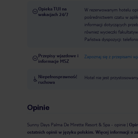
Opieka TUI na
W rezerwowanym hotelu opiek
wakacjach 24/7
pośrednictwem czatu w aplik
informacji dotyczących prze
również wycieczki fakultaty
Państwa dyspozycji: telefon
Przepisy wjazdowe i
Zapoznaj się z przepisami w
informacje MSZ
Niepełnosprawność
Hotel nie jest przystosowan
ruchowa
Opinie
Sunny Days Palma De Mirette Resort & Spa
-
opinie
|
Opin
ostatnich opinii w języku polskim. Więcej informacji o 