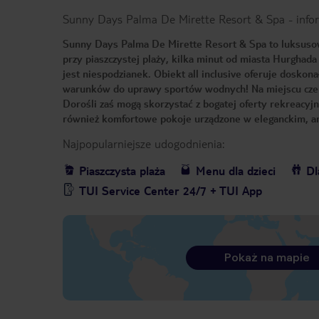
Sunny Days Palma De Mirette Resort & Spa
-
info
Sunny Days Palma De Mirette Resort & Spa to luksusowy
przy piaszczystej plaży, kilka minut od miasta Hurghada 
jest niespodzianek. Obiekt all inclusive oferuje doskon
warunków do uprawy sportów wodnych! Na miejscu czekaj
Dorośli zaś mogą skorzystać z bogatej oferty rekreacyjn
również komfortowe pokoje urządzone w eleganckim, an
Najpopularniejsze udogodnienia:
Piaszczysta plaża
Menu dla dzieci
Dl
TUI Service Center 24/7 + TUI App
Pokaż na mapie