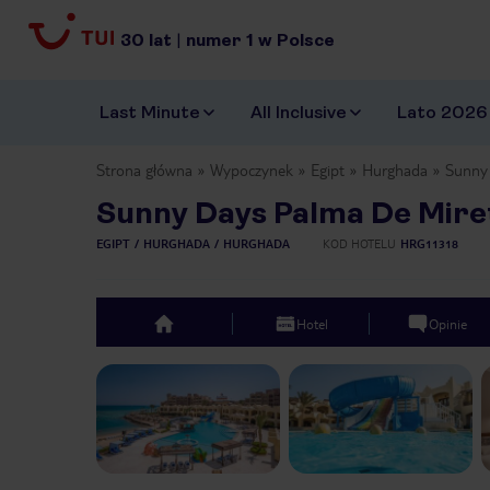
30
lat
|
numer
1
w Polsce
Last Minute
All Inclusive
Lato 2026
Strona główna
Wypoczynek
Egipt
Hurghada
Sunny 
Sunny Days Palma De Mire
EGIPT
HURGHADA
HURGHADA
KOD HOTELU
HRG11318
Hotel
Opinie
top
Previous slide