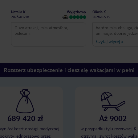
Wyjątkowy
Natalia K
Oliwia K
2026-03-18
2026-02-19
Dużo atrakcji, miła atmosfera,
bardzo miła obsługa, c
polecam!
animacje, dobrze jedzen
okolica
Czytaj więcej
»
Rozszerz ubezpieczenie i ciesz się wakacjami w pełni
689 420 zł
Aż 9002
 wyniósł koszt obsługi medycznej
w przypadku tylu rezerwacji Kl
pokryty jednorazowo przez
otrzymali zwrot kosztów wakac