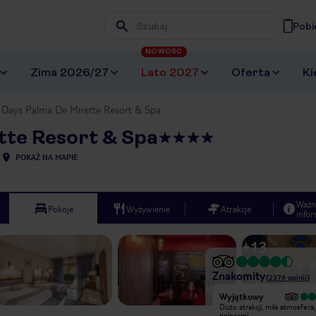
Pobi
Wpisz frazę, której szukasz
NOWOŚĆ
Zima 2026/27
Lato 2027
Oferta
Ki
Days Palma De Mirette Resort & Spa
tte Resort & Spa
POKAŻ NA MAPIE
Ważn
Pokoje
Wyżywienie
Atrakcje
infor
+
13
Znakomity
(
2376
opinii
)
Wyjątkowy
Wyjątkowy
Bardzo sympatyczny pobyt.
Dużo atrakcji, miła atmosfera,
Animatorzy bardzo mili, zachęcali do
polecam!