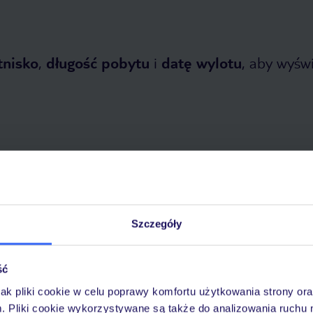
tnisko
,
długość pobytu
i
datę wylotu
, aby wyświe
opada 2026
do
30 kwietnia 2027
Szczegóły
Dlaczego warto wybrać TUI?
ść
jak pliki cookie w celu poprawy komfortu użytkowania strony or
óży
Tylko u nas opieka na
10
m. Pliki cookie wykorzystywane są także do analizowania ruchu 
30 lat w Polsce