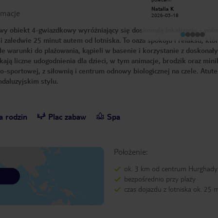
codziennych aktywności. Program
Natalia K
rmacje
był bardzo zróżnicowany. Animatorzy
Agnieszka Z
2026-03-18
otwarci do rozmów, zwłaszcza z
2026-01-08
dziećmi. Córce zwłaszcza podobał się
 obiekt 4-gwiazdkowy wyróżniający się doskonałą lokalizacją - poło
wieczorny program. Polecam gorąco.
i zaledwie 25 minut autem od lotniska. To oaza spokoju i relaksu, któ
ałe warunki do plażowania, kąpieli w basenie i korzystanie z doskonał
ą liczne udogodnienia dla dzieci, w tym animacje, brodzik oraz mini
o-sportowej, z siłownią i centrum odnowy biologicznej na czele. Atut
daluzyjskim stylu.
a rodzin
Plac zabaw
Spa
Położenie:
ok. 3 km od centrum Hurghady
bezpośrednio przy plaży
czas dojazdu z lotniska ok. 25 