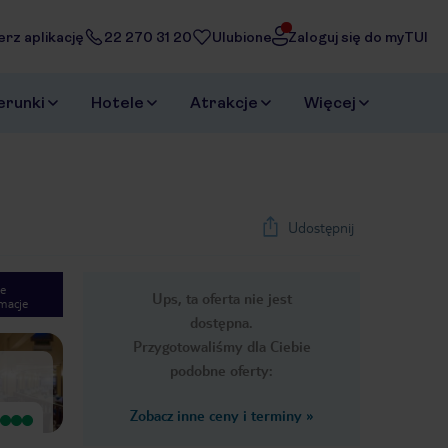
erz aplikację
22 270 31 20
Ulubione
Zaloguj się do myTUI
erunki
Hotele
Atrakcje
Więcej
Udostępnij
e
Ups, ta oferta nie jest
macje
1
/
19
dostępna.
Next slide
Przygotowaliśmy dla Ciebie
podobne oferty:
Zobacz inne ceny i terminy
»
Wyjątkowy
Wyjątkowy
bardzo miła obsługa, ciekawe
dobre jedzenie, miła obsługa,
animacje, dobrze jedzenie, przyjazna
ciekawe animacje codziennie,