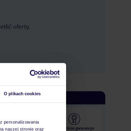
tlić oferty.
O plikach cookies
az personalizowania
 000 hoteli w ponad 50
Najwyższa gwarancja
na naszej stronie oraz