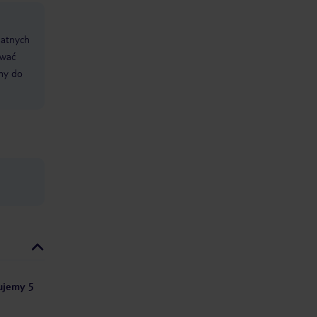
datnych
ować
śmy do
tujemy 5