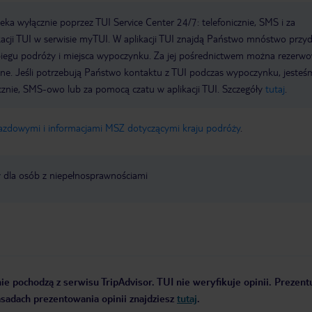
a wyłącznie poprzez TUI Service Center 24/7: telefonicznie, SMS i za
acji TUI w serwisie myTUI. W aplikacji TUI znajdą Państwo mnóstwo przy
biegu podróży i miejsca wypoczynku. Za jej pośrednictwem można rezerw
wne. Jeśli potrzebują Państwo kontaktu z TUI podczas wypoczynku, jeste
icznie, SMS-owo lub za pomocą czatu w aplikacji TUI. Szczegóły
tutaj
.
jazdowymi i informacjami MSZ dotyczącymi kraju podróży
.
y dla osób z niepełnosprawnościami
ie pochodzą z serwisu TripAdvisor. TUI nie weryfikuje opinii. Prezen
zasadach prezentowania opinii znajdziesz
tutaj
.