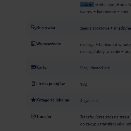
strefa spa: „Horas 
PŁATNE
twardy
katamaran
kanu
Rozrywka
zajęcia sportowe
międzyna
Wyposażenie
recepcja
bankomat w hote
recepcji/lobby: w cenie
pra
Karty
Visa, MasterCard
Liczba pokojów
192
Kategoria lokalna
4 gwiazdki
Transfer
Transfer (przejazd) na trasi
do zakupu transferu jako us