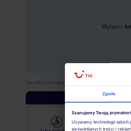
Wybierz
lo
Opis oferty obowiązuje dla wyjazdów w terminie
od
3 list
Zgoda
Szanujemy Twoją prywatno
Używamy technologii takich 
Największe biuro podr
wyświetlanych treści i rekla
Lider niskich cen