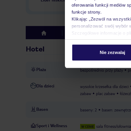
w Polsce
oferowania funkcji mediów s
funkcje strony.
Klikając „Zezwól na wszystk
personalizować swój wybór 
Szczegółowe informacje o pl
Hotel
Opinie
top
Hotel
Nie zezwalaj
Plaża
bezpośrednio przy plaży
p
Dla dzieci
wysokie krzesełka dla dzieci
zabaw
plac zabaw
łóżecz
Basen
baseny: 2
basen: zewnętrzn
Sport i Wellness
sala fitness/siłownia
W CENIE