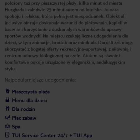
położony tuż przy piaszczystej plaży, kilka minut od miasta
Hurghada i zaledwie 25 minut autem od lotniska. To oaza
spokoju i relaksu, która pełna jest niespodzianek. Obiekt all
inclusive oferuje doskonałe warunki do plażowania, kąpieli w
basenie i korzystanie z doskonałych warunków do uprawy
sportów wodnych! Na miejscu czekają liczne udogodnienia dla
dzieci, w tym animacje, brodzik oraz miniklub. Dorośli zaś mogą
skorzystać z bogatej oferty rekreacyjno-sportowej, z siłownią i
centrum odnowy biologicznej na czele. Atutem są również
komfortowe pokoje urządzone w eleganckim, andaluzyjskim
stylu.
Najpopularniejsze udogodnienia:
Piaszczysta plaża
Menu dla dzieci
Dla rodzin
Plac zabaw
Spa
TUI Service Center 24/7 + TUI App