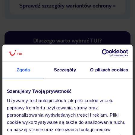
Sprawdź szczegóły wariantów ochrony
»
Dlaczego warto wybrać TUI?
Zgoda
Szczegóły
O plikach cookies
Lider niskich cen
Największe biuro
30 lat w P
podróży w Polsce
Szanujemy Twoją prywatność
Używamy technologii takich jak pliki cookie w celu
poprawy komfortu użytkowania strony oraz
personalizowania wyświetlanych treści i reklam. Pliki
Hotel
cookie wykorzystywane są także do analizowania ruchu
na naszej stronie oraz oferowania funkcji mediów