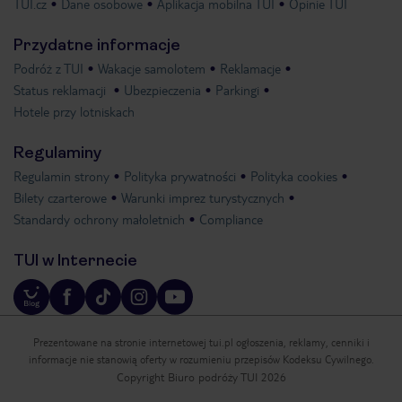
TUI.cz
Dane osobowe
Aplikacja mobilna TUI
Opinie TUI
Przydatne informacje
Podróż z TUI
Wakacje samolotem
Reklamacje
Status reklamacji
Ubezpieczenia
Parkingi
Hotele przy lotniskach
Regulaminy
Regulamin strony
Polityka prywatności
Polityka cookies
Bilety czarterowe
Warunki imprez turystycznych
Standardy ochrony małoletnich
Compliance
TUI w Internecie
Prezentowane na stronie internetowej tui.pl ogłoszenia, reklamy, cenniki i
informacje nie stanowią oferty w rozumieniu przepisów Kodeksu Cywilnego.
Copyright Biuro podróży TUI 2026