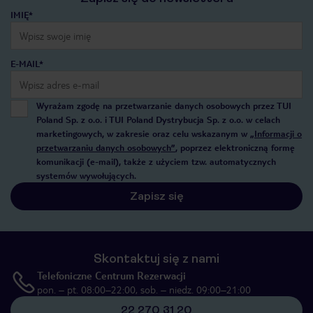
IMIĘ*
E-MAIL*
Wyrażam zgodę na przetwarzanie danych osobowych przez TUI
Poland Sp. z o.o. i TUI Poland Dystrybucja Sp. z o.o. w celach
marketingowych, w zakresie oraz celu wskazanym w
„Informacji o
przetwarzaniu danych osobowych”
, poprzez elektroniczną formę
komunikacji (e-mail), także z użyciem tzw. automatycznych
systemów wywołujących.
Zapisz się
Skontaktuj się z nami
Telefoniczne Centrum Rezerwacji
pon. – pt. 08:00–22:00, sob. – niedz. 09:00–21:00
22 270 31 20