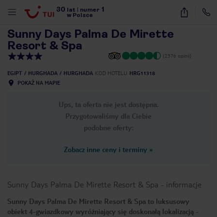
30
1
1
/
19
lat
|
numer
w Polsce
Sunny Days Palma De Mirette
Resort & Spa
(2376 opinii)
EGIPT
HURGHADA
HURGHADA
KOD HOTELU
HRG11318
POKAŻ NA MAPIE
Ups, ta oferta nie jest dostępna.
Przygotowaliśmy dla Ciebie
podobne oferty:
Zobacz inne ceny i terminy
»
Sunny Days Palma De Mirette Resort & Spa
-
informacje
Sunny Days Palma De Mirette Resort & Spa to luksusowy
nute
obiekt 4-gwiazdkowy wyróżniający się doskonałą lokalizacją -