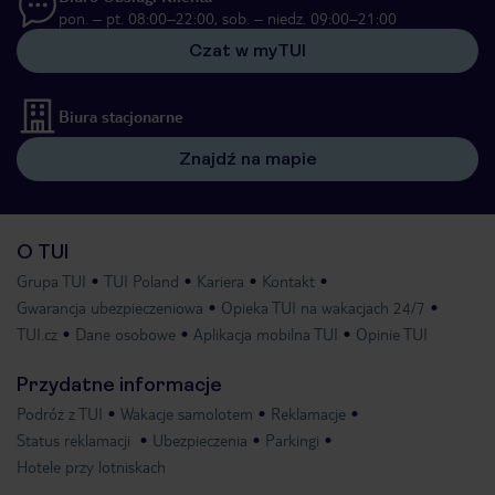
pon. – pt. 08:00–22:00, sob. – niedz. 09:00–21:00
Czat w myTUI
Biura stacjonarne
Znajdź na mapie
O TUI
Grupa TUI
TUI Poland
Kariera
Kontakt
Gwarancja ubezpieczeniowa
Opieka TUI na wakacjach 24/7
TUI.cz
Dane osobowe
Aplikacja mobilna TUI
Opinie TUI
Przydatne informacje
Podróż z TUI
Wakacje samolotem
Reklamacje
Status reklamacji
Ubezpieczenia
Parkingi
Hotele przy lotniskach