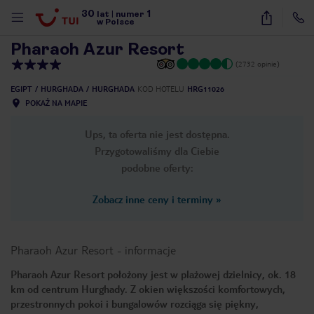
30
1
1
/
32
lat
|
numer
w Polsce
Pharaoh Azur Resort
(2732 opinie)
EGIPT
HURGHADA
HURGHADA
KOD HOTELU
HRG11026
POKAŻ NA MAPIE
Ups, ta oferta nie jest dostępna.
Przygotowaliśmy dla Ciebie
podobne oferty:
Zobacz inne ceny i terminy
»
Pharaoh Azur Resort
-
informacje
Pharaoh Azur Resort położony jest w plażowej dzielnicy, ok. 18
km od centrum Hurghady. Z okien większości komfortowych,
nute
przestronnych pokoi i bungalowów rozciąga się piękny,