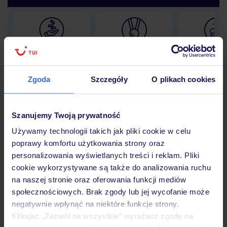
Lider niskich cen
Największe biuro
30 lat w P
podróży w Polsce
Zgoda
Szczegóły
O plikach cookies
Szanujemy Twoją prywatność
Hotel
Używamy technologii takich jak pliki cookie w celu
poprawy komfortu użytkowania strony oraz
personalizowania wyświetlanych treści i reklam. Pliki
Opinie
cookie wykorzystywane są także do analizowania ruchu
na naszej stronie oraz oferowania funkcji mediów
społecznościowych. Brak zgody lub jej wycofanie może
Pokoje
negatywnie wpłynąć na niektóre funkcje strony.
Klikając „Zezwól na wszystkie” wyrażasz zgodę na