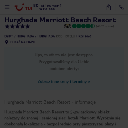
30
1
1
/
39
lat
|
numer
w Polsce
Hurghada Marriott Beach Resort
(4802 opinie)
EGIPT
HURGHADA
HURGHADA
KOD HOTELU
HRG11065
POKAŻ NA MAPIE
Ups, ta oferta nie jest dostępna.
Przygotowaliśmy dla Ciebie
podobne oferty:
Zobacz inne ceny i terminy
»
Hurghada Marriott Beach Resort
-
informacje
Hurghada Marriott Beach Resort to 5-gwiazdkowy obiekt
należący do znanej i cenionej sieci hoteli Marriott. Wyróżnia się
nute
doskonałą lokalizacją - bezpośrednio przy piaszczystej plaży i