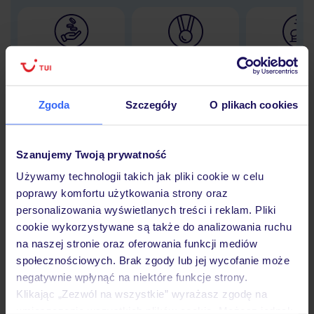
Lider niskich cen
Największe biuro
30 lat w P
podróży w Polsce
Zgoda
Szczegóły
O plikach cookies
Szanujemy Twoją prywatność
Hotel
Używamy technologii takich jak pliki cookie w celu
poprawy komfortu użytkowania strony oraz
Opinie
personalizowania wyświetlanych treści i reklam. Pliki
cookie wykorzystywane są także do analizowania ruchu
na naszej stronie oraz oferowania funkcji mediów
Pokoje
społecznościowych. Brak zgody lub jej wycofanie może
negatywnie wpłynąć na niektóre funkcje strony.
Klikając „Zezwól na wszystkie” wyrażasz zgodę na
umieszczenie wszystkich plików cookie. Możesz jednak