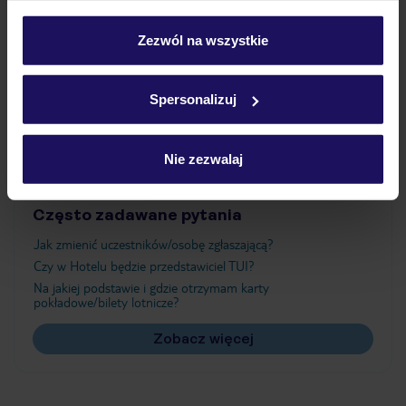
Wyżywienie
personalizować swój wybór wchodząc w zakładkę
„Szczegóły”
Zezwól na wszystkie
Szczegółowe informacje o plikach cookie znajdziesz
Atrakcje
w
polityce plików cookies
oraz
polityce prywatności
.
Spersonalizuj
Ważne informacje
Nie zezwalaj
Często zadawane pytania
Jak zmienić uczestników/osobę zgłaszającą?
Czy w Hotelu będzie przedstawiciel TUI?
Na jakiej podstawie i gdzie otrzymam karty
pokładowe/bilety lotnicze?
Zobacz więcej