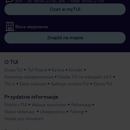
pon. – pt. 08:00–22:00, sob. – niedz. 09:00–21:00
Czat w myTUI
Biura stacjonarne
Znajdź na mapie
O TUI
Grupa TUI
TUI Poland
Kariera
Kontakt
Gwarancja ubezpieczeniowa
Opieka TUI na wakacjach 24/7
TUI.cz
Dane osobowe
Aplikacja mobilna TUI
Opinie TUI
Przydatne informacje
Podróż z TUI
Wakacje samolotem
Reklamacje
Status reklamacji
Ubezpieczenia
Parkingi
Hotele przy lotniskach