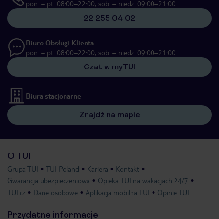
pon. – pt. 08:00–22:00, sob. – niedz. 09:00–21:00
22 255 04 02
Biuro Obsługi Klienta
pon. – pt. 08:00–22:00, sob. – niedz. 09:00–21:00
Czat w myTUI
Biura stacjonarne
Znajdź na mapie
O TUI
Grupa TUI
TUI Poland
Kariera
Kontakt
Gwarancja ubezpieczeniowa
Opieka TUI na wakacjach 24/7
TUI.cz
Dane osobowe
Aplikacja mobilna TUI
Opinie TUI
Przydatne informacje