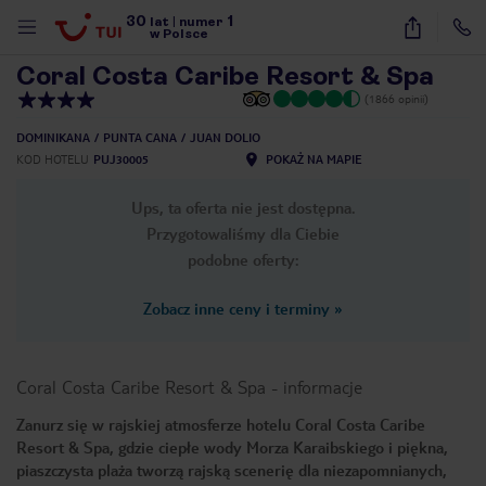
30
1
1
/
28
lat
|
numer
w Polsce
Coral Costa Caribe Resort & Spa
(1866 opinii)
DOMINIKANA
PUNTA CANA
JUAN DOLIO
KOD HOTELU
PUJ30005
POKAŻ NA MAPIE
Ups, ta oferta nie jest dostępna.
Przygotowaliśmy dla Ciebie
podobne oferty:
Zobacz inne ceny i terminy
»
Coral Costa Caribe Resort & Spa
-
informacje
Zanurz się w rajskiej atmosferze hotelu Coral Costa Caribe
Resort & Spa, gdzie ciepłe wody Morza Karaibskiego i piękna,
nute
piaszczysta plaża tworzą rajską scenerię dla niezapomnianych,