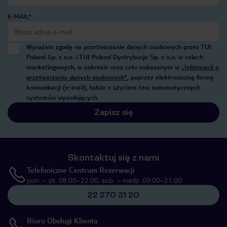
E-MAIL*
Wyrażam zgodę na przetwarzanie danych osobowych przez TUI
Poland Sp. z o.o. i TUI Poland Dystrybucja Sp. z o.o. w celach
marketingowych, w zakresie oraz celu wskazanym w
„Informacji o
przetwarzaniu danych osobowych”
, poprzez elektroniczną formę
komunikacji (e-mail), także z użyciem tzw. automatycznych
systemów wywołujących.
Zapisz się
Skontaktuj się z nami
Telefoniczne Centrum Rezerwacji
pon. – pt. 08:00–22:00, sob. – niedz. 09:00–21:00
22 270 31 20
Biuro Obsługi Klienta