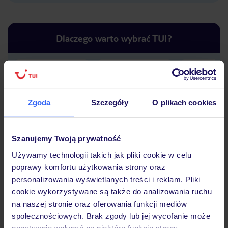
Dlaczego warto wybrać TUI?
Lider niskich cen
Największe biuro
30 lat w P
podróży w Polsce
Zgoda
Szczegóły
O plikach cookies
Szanujemy Twoją prywatność
Używamy technologii takich jak pliki cookie w celu
Hotel
poprawy komfortu użytkowania strony oraz
personalizowania wyświetlanych treści i reklam. Pliki
cookie wykorzystywane są także do analizowania ruchu
na naszej stronie oraz oferowania funkcji mediów
Opinie
społecznościowych. Brak zgody lub jej wycofanie może
negatywnie wpłynąć na niektóre funkcje strony.