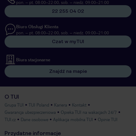
pon. – pt. 08:00–22:00, sob. – niedz. 09:00–21:00
22 255 04 02
Biuro Obsługi Klienta
pon. – pt. 08:00–22:00, sob. – niedz. 09:00–21:00
Czat w myTUI
Biura stacjonarne
Znajdź na mapie
O TUI
Grupa TUI
TUI Poland
Kariera
Kontakt
Gwarancja ubezpieczeniowa
Opieka TUI na wakacjach 24/7
TUI.cz
Dane osobowe
Aplikacja mobilna TUI
Opinie TUI
Przydatne informacje