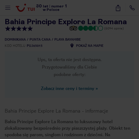
30
1
1
/
34
lat
|
numer
w Polsce
Bahia Principe Explore La Romana
(6094 opinie)
DOMINIKANA
PUNTA CANA
PLAYA BAYAHIBE
KOD HOTELU
PUJ65015
POKAŻ NA MAPIE
Ups, ta oferta nie jest dostępna.
Przygotowaliśmy dla Ciebie
podobne oferty:
Zobacz inne ceny i terminy
»
Bahia Principe Explore La Romana
-
informacje
Bahia Principe Explore La Romana to luksusowy hotel
zlokalizowany bezpośrednio przy piaszczystej plaży. Obiekt ten
nute
spodoba się parom, singlom i rodzinom z dziećmi. Na