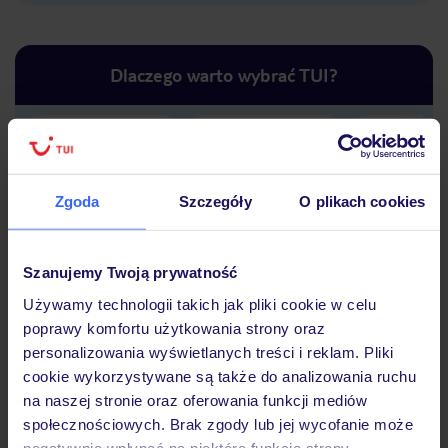
Dlaczego warto wybrać TUI?
Lider niskich cen
Największe biuro
30 lat w P
podróży w Polsce
Zgoda
Szczegóły
O plikach cookies
Szanujemy Twoją prywatność
Używamy technologii takich jak pliki cookie w celu
Hotel
poprawy komfortu użytkowania strony oraz
personalizowania wyświetlanych treści i reklam. Pliki
cookie wykorzystywane są także do analizowania ruchu
na naszej stronie oraz oferowania funkcji mediów
Opinie
społecznościowych. Brak zgody lub jej wycofanie może
negatywnie wpłynąć na niektóre funkcje strony.