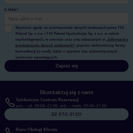
E-MAIL*
Wyrażam zgodę na przetwarzanie danych osobowych przez TUI
Poland Sp. z o.o. i TUI Poland Dystrybucja Sp. z o.o. w celach
marketingowych, w zakresie oraz celu wskazanym w
„Informacji o
przetwarzaniu danych osobowych”
, poprzez elektroniczną formę
komunikacji (e-mail), także z użyciem tzw. automatycznych
systemów wywołujących.
Zapisz się
Skontaktuj się z nami
Telefoniczne Centrum Rezerwacji
pon. – pt. 08:00–22:00, sob. – niedz. 09:00–21:00
22 270 31 20
Biuro Obsługi Klienta