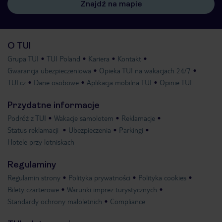
Znajdź na mapie
O TUI
Grupa TUI
TUI Poland
Kariera
Kontakt
Gwarancja ubezpieczeniowa
Opieka TUI na wakacjach 24/7
TUI.cz
Dane osobowe
Aplikacja mobilna TUI
Opinie TUI
Przydatne informacje
Podróż z TUI
Wakacje samolotem
Reklamacje
Status reklamacji
Ubezpieczenia
Parkingi
Hotele przy lotniskach
Regulaminy
Regulamin strony
Polityka prywatności
Polityka cookies
Bilety czarterowe
Warunki imprez turystycznych
Standardy ochrony małoletnich
Compliance