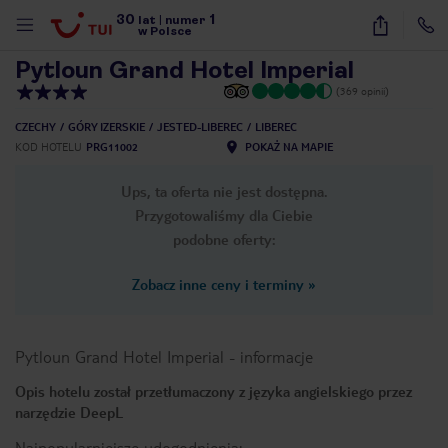
30
1
1
/
22
lat
|
numer
w Polsce
Pytloun Grand Hotel Imperial
(369 opinii)
CZECHY
GÓRY IZERSKIE
JESTED-LIBEREC
LIBEREC
KOD HOTELU
PRG11002
POKAŻ NA MAPIE
Ups, ta oferta nie jest dostępna.
Przygotowaliśmy dla Ciebie
podobne oferty:
Zobacz inne ceny i terminy
»
Pytloun Grand Hotel Imperial
-
informacje
Opis hotelu został przetłumaczony z języka angielskiego przez
narzędzie DeepL
nute
Najpopularniejsze udogodnienia: