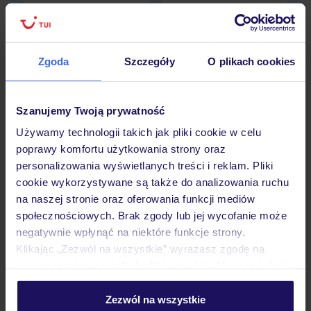
Dane Mondial Assistance
Sprawdź szczegóły
Zgoda
Szczegóły
O plikach cookies
wariantów ochrony »
Szanujemy Twoją prywatność
Używamy technologii takich jak pliki cookie w celu
poprawy komfortu użytkowania strony oraz
Dlaczego warto wybrać TUI?
personalizowania wyświetlanych treści i reklam. Pliki
cookie wykorzystywane są także do analizowania ruchu
na naszej stronie oraz oferowania funkcji mediów
społecznościowych. Brak zgody lub jej wycofanie może
Lider niskich cen
Największe biuro
30 lat w P
negatywnie wpłynąć na niektóre funkcje strony.
podróży w Polsce
Klikając „Zezwól na wszystkie” wyrażasz zgodę na
umieszczenie wszystkich plików cookie. Możesz jednak
personalizować swój wybór wchodząc w zakładkę
„Szczegóły”
Zezwól na wszystkie