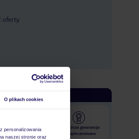
 oferty.
O plikach cookies
 000 hoteli w ponad 50
Najwyższa gwarancja
az personalizowania
krajach
ubezpieczeniowa
na naszej stronie oraz