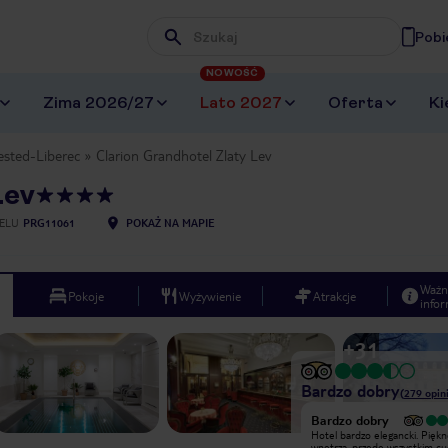
Pobi
Wpisz frazę, której szukasz
NOWOŚĆ
Zima 2026/27
Lato 2027
Oferta
Ki
ested-Liberec
Clarion Grandhotel Zlaty Lev
Lev
ELU
PRG11061
POKAŻ NA MAPIE
Ważn
Pokoje
Wyżywienie
Atrakcje
infor
+
31
Bardzo dobry
(
279
opini
Bardzo dobry
Fasada hotelu pieknie odnowiona,
Hotel bardzo elegancki. Pięk
czerwony dywan na schodach, miła
wnętrza, przede wszystkim c