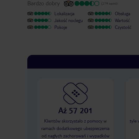
Bardzo dobry
(279 opinii)
Lokalizacja
Obsługa
Jakość noclegu
Wartość
Pokoje
Czystość
Aż 57 201
Klientów skorzystało z pomocy w
tyle
ramach dodatkowego ubezpieczenia
od nagłych zachorowań i wypadków