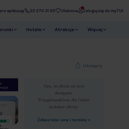
erz aplikację
22 270 31 20
Ulubione
Zaloguj się do myTUI
erunki
Hotele
Atrakcje
Więcej
Udostępnij
e
Ups, ta oferta nie jest
macje
1
/
37
dostępna.
Next slide
Przygotowaliśmy dla Ciebie
podobne oferty:
i
)
Zobacz inne ceny i terminy
»
Bardzo dobry
Bardzo dobry
ne
Zalety: lokalizacja (niewielka odległość
Przepiękna, odremontowana fasada
udowne
od centrum oraz sympatyczne
hotelu robi naprawdę duże