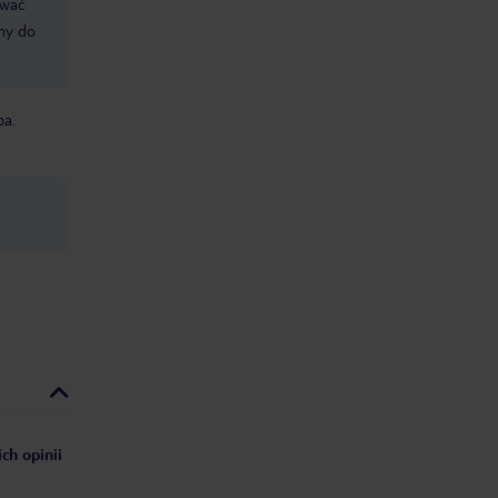
ować
śmy do
ba.
ch opinii