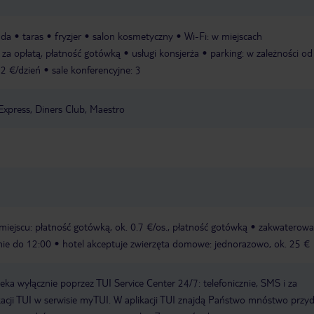
nda
taras
fryzjer
salon kosmetyczny
Wi-Fi: w miejscach
: za opłatą, płatność gotówką
usługi konsjerża
parking: w zależności od
12 €/dzień
sale konferencyjne: 3
Express, Diners Club, Maestro
miejscu: płatność gotówką, ok. 0.7 €/os., płatność gotówką
zakwaterowa
ie do 12:00
hotel akceptuje zwierzęta domowe: jednorazowo, ok. 25 €
a wyłącznie poprzez TUI Service Center 24/7: telefonicznie, SMS i za
acji TUI w serwisie myTUI. W aplikacji TUI znajdą Państwo mnóstwo przy