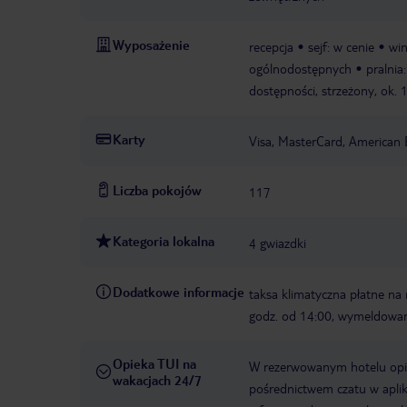
Wyposażenie
recepcja
sejf: w cenie
wi
ogólnodostępnych
pralnia
dostępności, strzeżony, ok. 
Karty
Visa, MasterCard, American 
Liczba pokojów
117
Kategoria lokalna
4 gwiazdki
Dodatkowe informacje
taksa klimatyczna płatne na 
godz. od 14:00, wymeldowan
Opieka TUI na
W rezerwowanym hotelu opiek
wakacjach 24/7
pośrednictwem czatu w aplik