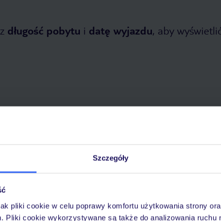
z
długość pobytu
i
datę wyjazdu
, aby wyświetlić
etnia 2026
do
31 października 2026
Dlaczego warto wybrać TUI?
Szczegóły
ść
óży
Tylko u nas opieka na
10
jak pliki cookie w celu poprawy komfortu użytkowania strony or
30 lat w Polsce
wakacjach 24/7
m. Pliki cookie wykorzystywane są także do analizowania ruchu 