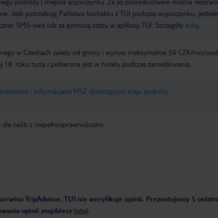
biegu podróży i miejsca wypoczynku. Za jej pośrednictwem można rezerw
wne. Jeśli potrzebują Państwo kontaktu z TUI podczas wypoczynku, jeste
icznie, SMS-owo lub za pomocą czatu w aplikacji TUI. Szczegóły
tutaj
.
nego w Czechach zależy od gminy i wynosi maksymalnie 50 CZK/noc/oso
 18. roku życia i pobierana jest w hotelu podczas zameldowania.
jazdowymi i informacjami MSZ dotyczącymi kraju podróży
.
y dla osób z niepełnosprawnościami
erwisu TripAdvisor. TUI nie weryfikuje opinii. Prezentujemy 5 ostatni
owania opinii znajdziesz
tutaj
.