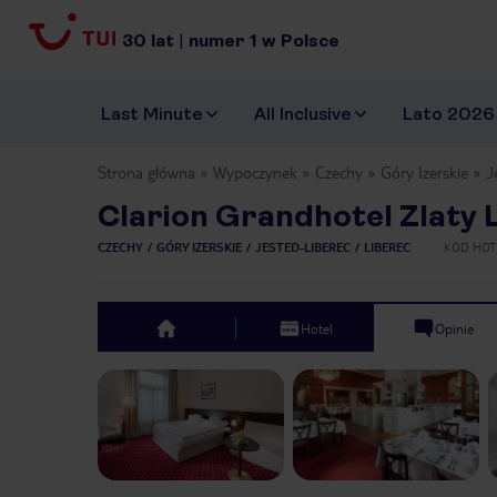
30
lat
|
numer
1
w Polsce
Last Minute
All Inclusive
Lato 2026
Strona główna
Wypoczynek
Czechy
Góry Izerskie
J
Clarion Grandhotel Zlaty 
CZECHY
GÓRY IZERSKIE
JESTED-LIBEREC
LIBEREC
KOD HOT
Hotel
Opinie
top
Previous slide