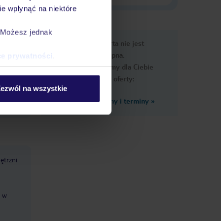
e wpłynąć na niektóre
. Możesz jednak
e
Ups, ta oferta nie jest
macje
dostępna.
ce prywatności
.
Przygotowaliśmy dla Ciebie
podobne oferty:
ezwól na wszystkie
Zobacz inne ceny i terminy
»
ętrzni
: w