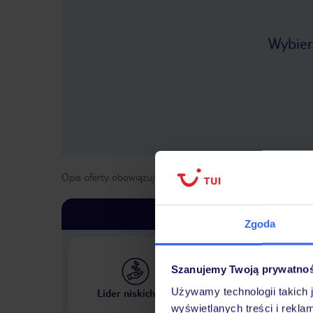
Wybier
Opis oferty obowiązuje dla wyjazdów w terminie
od
11 kwi
Zgoda
Szanujemy Twoją prywatno
Największe biuro podr
Używamy technologii takich 
Lider niskich cen
w Polsce
wyświetlanych treści i rekla