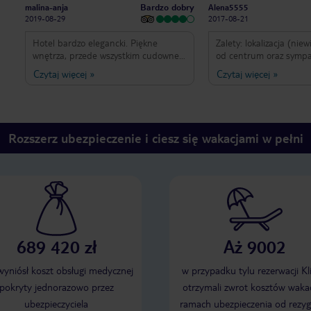
Bardzo dobry
malina-anja
Alena5555
2019-08-29
2017-08-21
Hotel bardzo elegancki. Piękne
Zalety: lokalizacja (niew
wnętrza, przede wszystkim cudowne
od centrum oraz sympa
żyrandole w holu i jadalni. Bardzo
otoczenie-na przeciwko
Czytaj więcej
»
Czytaj więcej
»
miła obsługa. Pokoje wygodne,
parku), bardzo dobra o
wyposażenie także ok. Minus za
elegancki wystrój obiek
płatną wode w pokoju-biorąc pod
restauracja jak i fasad
uwagę, że to 4 gwiadkowy hotel woda
obszerny i niedrogi par
powinna być darmowa. Ale to tylko
wejściem, spora powier
Rozszerz ubezpieczenie i ciesz się wakacjami w pełni
mały minus. Śniadania fantastyczne-
wyposażonego pokoju (m
obfite zróżnicowane. Hotel położony
kosmetyczny oraz do pa
w centrum-wszędzie blisko. Szczerze
minibar, wanna w łazien
polecam
Wreszcie dobre śniadan
wyjątkiem niesmacznej
to brak dodatkowych 
typu basen oraz sfaty
elementy wyposażenia 
689 420 zł
Aż 9002
(konkretnie niedziałają
połamany uchwyt od pr
 wyniósł koszt obsługi medycznej
w przypadku tylu rezerwacji Kl
pokryty jednorazowo przez
otrzymali zwrot kosztów wakac
ubezpieczyciela
ramach ubezpieczenia od rezyg