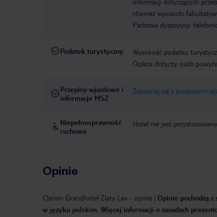
informacji dotyczących prze
również wycieczki fakultaty
Państwa dyspozycji: telefon
Podatek turystyczny
Wysokość podatku turystycz
Opłata dotyczy osób powyżej
Przepisy wjazdowe i
Zapoznaj się z przepisami w
informacje MSZ
Niepełnosprawność
Hotel nie jest przystosowan
ruchowa
Opinie
Clarion Grandhotel Zlaty Lev
-
opinie
|
Opinie pochodzą z s
w języku polskim. Więcej informacji o zasadach prezent