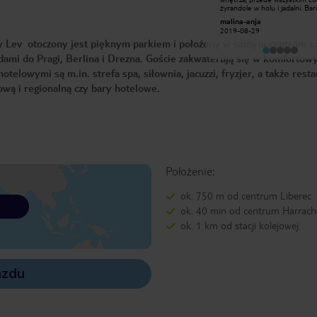
obsługa, a w pokoju .... potargana
żyrandole w holu i jadalni. Ba
wykładzina .... NAPRAWDĘ! w
miła obsługa. Pokoje wygodne
TeKaGie
malina-anja
czterogwiazdkowym hotelu .... mało
wyposażenie także ok. Minus 
2017-06-06
tego w tymże hotelu woda
2019-08-29
płatną wode w pokoju-biorąc
butelkowana w pokoju odpłatnie,
y Lev otoczony jest pięknym parkiem i położony w samym centrum Li
uwagę, że to 4 gwiadkowy hot
chyba nie tak powinno być? Pokój
woda powinna być darmowa. A
sam w sobie czysty, łazienka tez,
dami do Pragi, Berlina i Drezna. Goście zakwaterują się w komfortow
tylko mały minus. Śniadania
Obsługa miła, śniadania w porządku,
fantastyczne-obfite zróżnico
lowymi są m.in. strefa spa, siłownia, jacuzzi, fryzjer, a także resta
no ale jeśli chcemy nosić z godnością
Hotel położony w centrum-w
miano GRANDHOTEL, to warto
blisko. Szczerze polecam
wą i regionalną czy bary hotelowe.
przemyśleć kilka spraw pozostaję z
poważaniem
Położenie:
ok. 750 m od centrum Liberec
ok. 40 min od centrum Harrach
ok. 1 km od stacji kolejowej
azdu