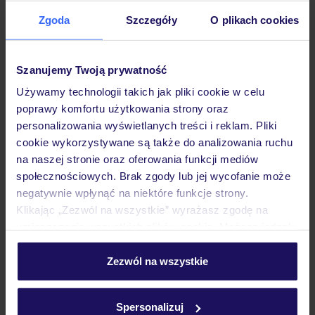
Zgoda
Szczegóły
O plikach cookies
Hotel
Szanujemy Twoją prywatność
Pokoje
Używamy technologii takich jak pliki cookie w celu
poprawy komfortu użytkowania strony oraz
personalizowania wyświetlanych treści i reklam. Pliki
cookie wykorzystywane są także do analizowania ruchu
Wyżywienie
na naszej stronie oraz oferowania funkcji mediów
społecznościowych. Brak zgody lub jej wycofanie może
negatywnie wpłynąć na niektóre funkcje strony.
Atrakcje
Klikając „Zezwól na wszystkie” wyrażasz zgodę na
umieszczenie wszystkich plików cookie. Możesz jednak
personalizować swój wybór wchodząc w zakładkę
Ważne informacje
„Szczegóły”
Zezwól na wszystkie
Szczegółowe informacje o plikach cookie znajdziesz
w
polityce plików cookies
oraz
polityce prywatności
.
Spersonalizuj
Często zadawane pytania