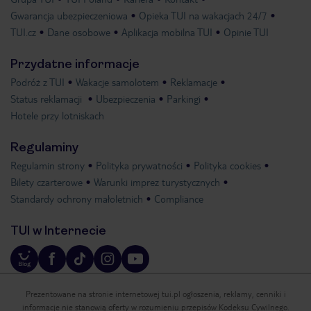
Gwarancja ubezpieczeniowa
Opieka TUI na wakacjach 24/7
TUI.cz
Dane osobowe
Aplikacja mobilna TUI
Opinie TUI
Przydatne informacje
Podróż z TUI
Wakacje samolotem
Reklamacje
Status reklamacji
Ubezpieczenia
Parkingi
Hotele przy lotniskach
Regulaminy
Regulamin strony
Polityka prywatności
Polityka cookies
Bilety czarterowe
Warunki imprez turystycznych
Standardy ochrony małoletnich
Compliance
TUI w Internecie
Prezentowane na stronie internetowej tui.pl ogłoszenia, reklamy, cenniki i
informacje nie stanowią oferty w rozumieniu przepisów Kodeksu Cywilnego.