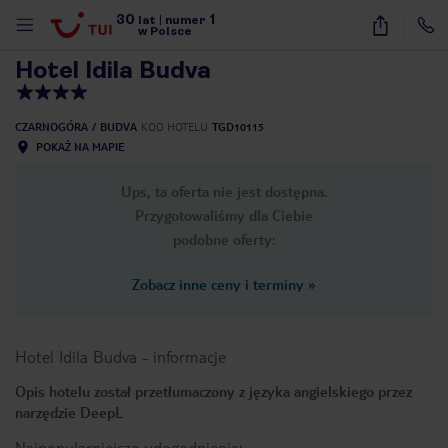
30
1
1
/
60
lat
|
numer
w Polsce
Hotel Idila Budva
CZARNOGÓRA
BUDVA
KOD HOTELU
TGD10115
POKAŻ NA MAPIE
Ups, ta oferta nie jest dostępna.
Przygotowaliśmy dla Ciebie
podobne oferty:
Zobacz inne ceny i terminy
»
Hotel Idila Budva
-
informacje
Opis hotelu został przetłumaczony z języka angielskiego przez
narzędzie DeepL
nute
Najpopularniejsze udogodnienia: