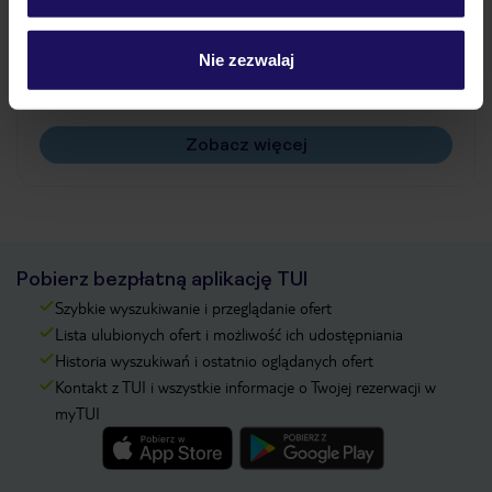
Jak zmienić uczestników/osobę zgłaszającą?
Czy w Hotelu będzie przedstawiciel TUI?
Nie zezwalaj
Na jakiej podstawie i gdzie otrzymam karty
pokładowe/bilety lotnicze?
Zobacz więcej
Pobierz bezpłatną aplikację TUI
Szybkie wyszukiwanie i przeglądanie ofert
Lista ulubionych ofert i możliwość ich udostępniania
Historia wyszukiwań i ostatnio oglądanych ofert
Kontakt z TUI i wszystkie informacje o Twojej rezerwacji w
myTUI