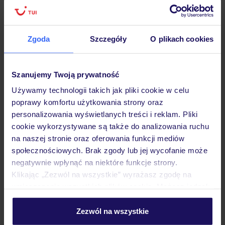
Lider niskich cen
Największe biuro
30 lat w P
podróży w Polsce
Zgoda
Szczegóły
O plikach cookies
Szanujemy Twoją prywatność
Hotel
Używamy technologii takich jak pliki cookie w celu
poprawy komfortu użytkowania strony oraz
Pokoje
personalizowania wyświetlanych treści i reklam. Pliki
cookie wykorzystywane są także do analizowania ruchu
na naszej stronie oraz oferowania funkcji mediów
społecznościowych. Brak zgody lub jej wycofanie może
Wyżywienie
negatywnie wpłynąć na niektóre funkcje strony.
Klikając „Zezwól na wszystkie” wyrażasz zgodę na
umieszczenie wszystkich plików cookie. Możesz jednak
Atrakcje
personalizować swój wybór wchodząc w zakładkę
„Szczegóły”
Zezwól na wszystkie
Szczegółowe informacje o plikach cookie znajdziesz