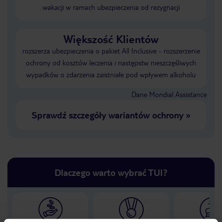
wakacji w ramach ubezpieczenia od rezygnacji
Większość Klientów
rozszerza ubezpieczenia o pakiet All Inclusive - rozszerzenie
ochrony od kosztów leczenia i następstw nieszczęśliwych
wypadków o zdarzenia zaistniałe pod wpływem alkoholu
Dane Mondial Assistance
Sprawdź szczegóły wariantów ochrony
»
Dlaczego warto wybrać TUI?