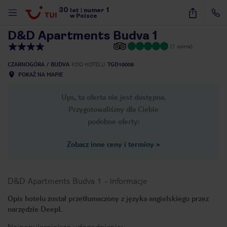
30
1
1
/
17
lat
|
numer
w Polsce
D&D Apartments Budva 1
(1 opinia)
CZARNOGÓRA
BUDVA
KOD HOTELU
TGD10008
POKAŻ NA MAPIE
Ups, ta oferta nie jest dostępna.
Przygotowaliśmy dla Ciebie
podobne oferty:
Zobacz inne ceny i terminy
»
D&D Apartments Budva 1
-
informacje
Opis hotelu został przetłumaczony z języka angielskiego przez
narzędzie DeepL
nute
Najpopularniejsze udogodnienia: