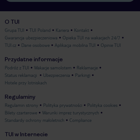
O TUI
Grupa TUI
TUI Poland
Kariera
Kontakt
Gwarancja ubezpieczeniowa
Opieka TUI na wakacjach 24/7
TUI.cz
Dane osobowe
Aplikacja mobilna TUI
Opinie TUI
Przydatne informacje
Podróż z TUI
Wakacje samolotem
Reklamacje
Status reklamacji
Ubezpieczenia
Parkingi
Hotele przy lotniskach
Regulaminy
Regulamin strony
Polityka prywatności
Polityka cookies
Bilety czarterowe
Warunki imprez turystycznych
Standardy ochrony małoletnich
Compliance
TUI w Internecie