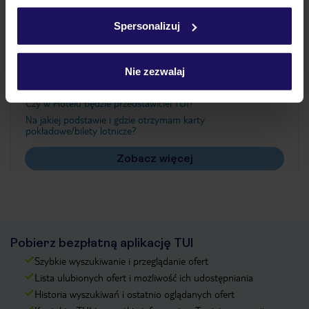
Ważne informacje
w
polityce plików cookies
oraz
polityce prywatności
.
Spersonalizuj
Często zadawane pytania
Nie zezwalaj
Jak zmienić uczestników/osobę zgłaszającą?
Czy w Hotelu będzie przedstawiciel TUI?
Na jakiej podstawie i gdzie otrzymam karty
pokładowe/bilety lotnicze?
Zobacz więcej
Pobierz bezpłatną aplikację TUI
Szybkie wyszukiwanie i przeglądanie ofert
Lista ulubionych ofert i możliwość ich udostępniania
Historia wyszukiwań i ostatnio oglądanych ofert