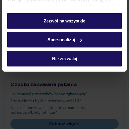
umieszczenie wszystkich plików cookie. Możesz jednak
personalizować swój wybór wchodząc w zakładkę
Wyżywienie
„Szczegóły”
Zezwól na wszystkie
Szczegółowe informacje o plikach cookie znajdziesz
w
polityce plików cookies
oraz
polityce prywatności
.
Atrakcje
Spersonalizuj
Ważne informacje
Nie zezwalaj
Często zadawane pytania
Jak zmienić uczestników/osobę zgłaszającą?
Czy w Hotelu będzie przedstawiciel TUI?
Na jakiej podstawie i gdzie otrzymam karty
pokładowe/bilety lotnicze?
Zobacz więcej