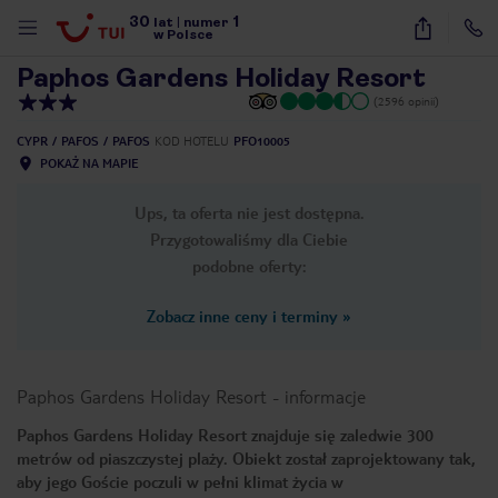
30
1
1
/
23
lat
|
numer
w Polsce
Paphos Gardens Holiday Resort
(2596 opinii)
CYPR
PAFOS
PAFOS
KOD HOTELU
PFO10005
POKAŻ NA MAPIE
Ups, ta oferta nie jest dostępna.
Przygotowaliśmy dla Ciebie
podobne oferty:
Zobacz inne ceny i terminy
»
Paphos Gardens Holiday Resort
-
informacje
Paphos Gardens Holiday Resort znajduje się zaledwie 300
metrów od piaszczystej plaży. Obiekt został zaprojektowany tak,
nute
aby jego Goście poczuli w pełni klimat życia w