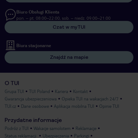
Biuro Obsługi Klienta
pon. – pt. 08:00–22:00, sob. – niedz. 09:00–21:00
Czat w myTUI
Biura stacjonarne
Znajdź na mapie
O TUI
Grupa TUI
TUI Poland
Kariera
Kontakt
Gwarancja ubezpieczeniowa
Opieka TUI na wakacjach 24/7
TUI.cz
Dane osobowe
Aplikacja mobilna TUI
Opinie TUI
Przydatne informacje
Podróż z TUI
Wakacje samolotem
Reklamacje
Status reklamacji
Ubezpieczenia
Parkingi