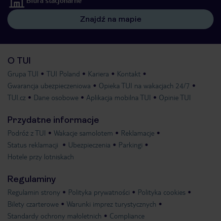
Biura stacjonarne
Znajdź na mapie
O TUI
Grupa TUI
TUI Poland
Kariera
Kontakt
Gwarancja ubezpieczeniowa
Opieka TUI na wakacjach 24/7
TUI.cz
Dane osobowe
Aplikacja mobilna TUI
Opinie TUI
Przydatne informacje
Podróż z TUI
Wakacje samolotem
Reklamacje
Status reklamacji
Ubezpieczenia
Parkingi
Hotele przy lotniskach
Regulaminy
Regulamin strony
Polityka prywatności
Polityka cookies
Bilety czarterowe
Warunki imprez turystycznych
Standardy ochrony małoletnich
Compliance