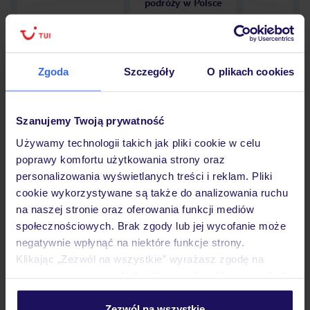
podróży w Polsce
Zgoda
Szczegóły
O plikach cookies
Hotel
Szanujemy Twoją prywatność
Opinie
Używamy technologii takich jak pliki cookie w celu
poprawy komfortu użytkowania strony oraz
personalizowania wyświetlanych treści i reklam. Pliki
cookie wykorzystywane są także do analizowania ruchu
Pokoje
na naszej stronie oraz oferowania funkcji mediów
społecznościowych. Brak zgody lub jej wycofanie może
negatywnie wpłynąć na niektóre funkcje strony.
Wyżywienie
Klikając „Zezwól na wszystkie” wyrażasz zgodę na
umieszczenie wszystkich plików cookie. Możesz jednak
personalizować swój wybór wchodząc w zakładkę
Atrakcje
„Szczegóły”
Zezwól na wszystkie