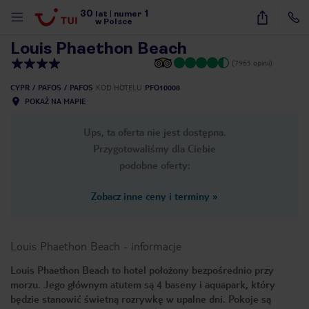
30
1
1
/
47
lat
|
numer
w Polsce
Louis Phaethon Beach
(7965 opinii)
CYPR
PAFOS
PAFOS
KOD HOTELU
PFO10008
POKAŻ NA MAPIE
Ups, ta oferta nie jest dostępna.
Przygotowaliśmy dla Ciebie
podobne oferty:
Zobacz inne ceny i terminy
»
Louis Phaethon Beach
-
informacje
Louis Phaethon Beach to hotel położony bezpośrednio przy
morzu. Jego głównym atutem są 4 baseny i aquapark, który
nute
będzie stanowić świetną rozrywkę w upalne dni. Pokoje są