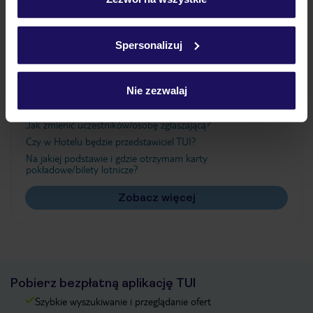
Szczegółowe informacje o plikach cookie znajdziesz
w
polityce plików cookies
oraz
polityce prywatności
.
Ważne informacje
Spersonalizuj
Nie zezwalaj
Często zadawane pytania
Jak zmienić uczestników/osobę zgłaszającą?
Czy w Hotelu będzie przedstawiciel TUI?
Na jakiej podstawie i gdzie otrzymam karty
pokładowe/bilety lotnicze?
Zobacz więcej
Pobierz bezpłatną aplikację TUI
Szybkie wyszukiwanie i przeglądanie ofert