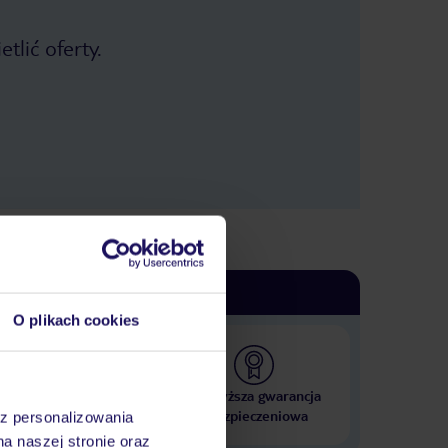
spacer 7.30-8.30, zarezerwować,
niestety inni rezerwują od wczesnych
tlić oferty.
godzin i nie ma wyjścia.. Teren hotelu
zadbany, otwarte jakuzzi, basen z
dostepem do baru bezposrednim,
mala, ale ladna plaza, przewaga
piasku ( tylko w wodzie kamienie),
ogólnie jak nie jesteście osobami
które lubią się o byle pierdołe
przyczepić to będziecie zadowoleni,
Jakies drobne mankamenty można
dostrzec jak w każdym hotelu.
Ogolnie polecam !
O plikach cookies
 000 hoteli w ponad 50
Najwyższa gwarancja
krajach
ubezpieczeniowa
az personalizowania
na naszej stronie oraz