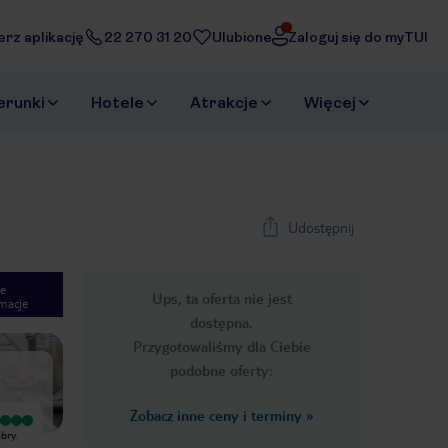
erz aplikację
22 270 31 20
Ulubione
Zaloguj się do myTUI
erunki
Hotele
Atrakcje
Więcej
Udostępnij
e
Ups, ta oferta nie jest
macje
1
/
48
dostępna.
Next slide
Przygotowaliśmy dla Ciebie
podobne oferty:
Zobacz inne ceny i terminy
»
Wyjątkowy
Wyjątkowy
bry.
Super , polecamy Trochę bardziej
Hotel bardzo dobry, jestem bardzo
mogłyby panie sprzątające przykładać
zadowolony z pobytu. Mieliśmy pokój