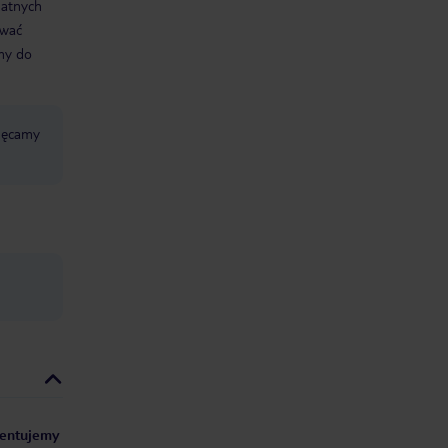
datnych
ować
śmy do
chęcamy
ezentujemy