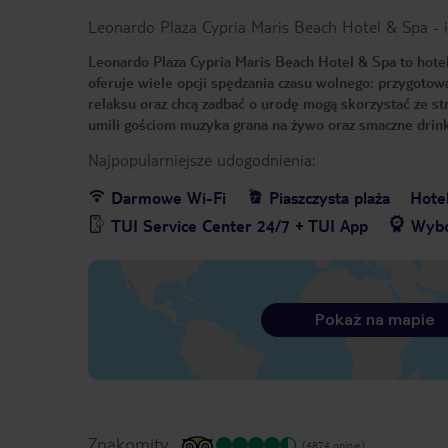
Leonardo Plaza Cypria Maris Beach Hotel & Spa
-
Leonardo Plaza Cypria Maris Beach Hotel & Spa to hote
oferuje wiele opcji spędzania czasu wolnego: przygotow
relaksu oraz chcą zadbać o urodę mogą skorzystać ze st
umili gościom muzyka grana na żywo oraz smaczne drin
Najpopularniejsze udogodnienia:
Darmowe Wi-Fi
Piaszczysta plaża
Hote
TUI Service Center 24/7 + TUI App
Wybó
Pokaż na mapie
Znakomity
(4874 opinie)