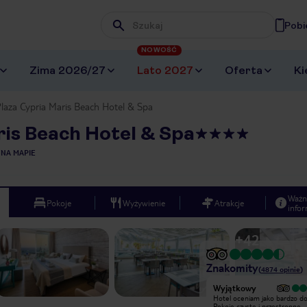
Pobi
Wpisz frazę, której szukasz
NOWOŚĆ
Zima 2026/27
Lato 2027
Oferta
Ki
laza Cypria Maris Beach Hotel & Spa
is Beach Hotel & Spa
 NA MAPIE
Ważn
Pokoje
Wyżywienie
Atrakcje
infor
+
42
Znakomity
(
4874
opinie
)
Wyjątkowy
Wyjątkowy
Bardzo ładne położenie hotelu,
Hotel oceniam jako bardzo do
jedzenie przepyszne, Jeżeli
Pokoje czyste i przestronne,