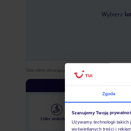
Wybierz
lo
Opis oferty obowiązuje dla wyjazdów w terminie
od
2 kwie
Zgoda
Szanujemy Twoją prywatno
Największe biuro podr
Lider niskich cen
w Polsce
Używamy technologii takich 
wyświetlanych treści i rekla