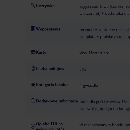
Rozrywka
zajęcia sportowe (codziennie
wieczorami)
dyskoteka dla
Wyposażenie
recepcja
kantor: w recepcji
za opłatą
pralnia: za opłatą
Karty
Visa, MasterCard
Liczba pokojów
382
Kategoria lokalna
4 gwiazdki
Dodatkowe informacje
hotel dla gości w wieku 16+
zapewniają dostęp do loung
Opieka TUI na
W rezerwowanym hotelu opiek
wakacjach 24/7