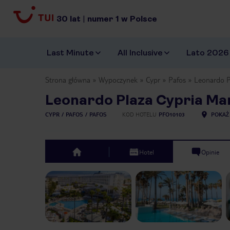
30
lat
|
numer
1
w Polsce
Last Minute
All Inclusive
Lato 2026
Strona główna
Wypoczynek
Cypr
Pafos
Leonardo P
Leonardo Plaza Cypria Mar
CYPR
PAFOS
PAFOS
KOD HOTELU
PFO10103
POKAŻ
Hotel
Opinie
top
Previous slide