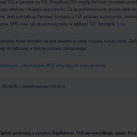
acji TUI w serwisie myTUI. W aplikacji TUI znajdą Państwo mnóstwo przy
biegu podróży i miejsca wypoczynku. Za jej pośrednictwem można rezerw
wne. Jeśli potrzebują Państwo kontaktu z TUI podczas wypoczynku, jeste
icznie, SMS-owo lub za pomocą czatu w aplikacji TUI. Szczegóły
tutaj
.
e lotnisko-hotel-lotnisko nie jest zawarty w cenie imprezy turystycznej. Za
ługi dodatkowej w trakcie procesu zakupowego.
jazdowymi i informacjami MSZ dotyczącymi kraju podróży
.
y dla osób z niepełnosprawnościami
Opinie pochodzą z serwisu TripAdvisor. TUI nie weryfikuje opinii. Pr