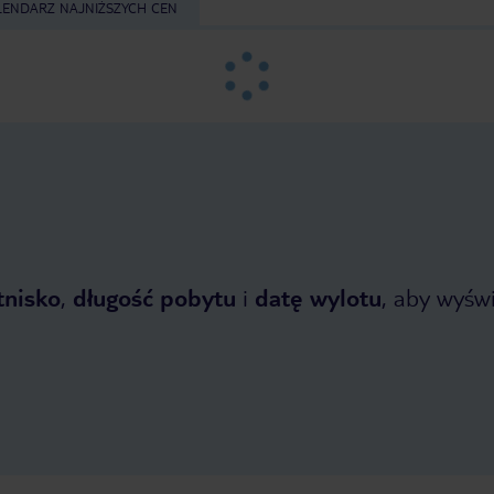
LENDARZ NAJNIŻSZYCH CEN
tnisko
,
długość pobytu
i
datę wylotu
, aby wyświe