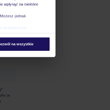
e wpłynąć na niektóre
. Możesz jednak
ce prywatności
.
ezwól na wszystkie
ą*
ylko ze
z