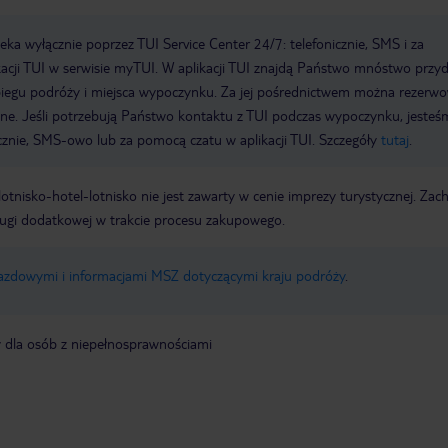
a wyłącznie poprzez TUI Service Center 24/7: telefonicznie, SMS i za
acji TUI w serwisie myTUI. W aplikacji TUI znajdą Państwo mnóstwo przy
biegu podróży i miejsca wypoczynku. Za jej pośrednictwem można rezerw
wne. Jeśli potrzebują Państwo kontaktu z TUI podczas wypoczynku, jeste
icznie, SMS-owo lub za pomocą czatu w aplikacji TUI. Szczegóły
tutaj
.
e lotnisko-hotel-lotnisko nie jest zawarty w cenie imprezy turystycznej. Za
ługi dodatkowej w trakcie procesu zakupowego.
jazdowymi i informacjami MSZ dotyczącymi kraju podróży
.
y dla osób z niepełnosprawnościami