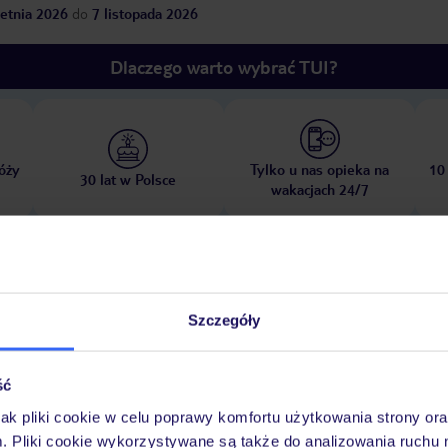
etnia 2026
do
7 listopada 2026
Dlaczego warto wybrać TUI?
óży
Tylko u nas opieka na
10
30 lat w Polsce
wakacjach 24/7
Ważn
Pokoje
Wyżywienie
Atrakcje
infor
Szczegóły
ść
jak pliki cookie w celu poprawy komfortu użytkowania strony or
m. Pliki cookie wykorzystywane są także do analizowania ruchu 