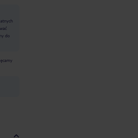
datnych
ować
śmy do
chęcamy