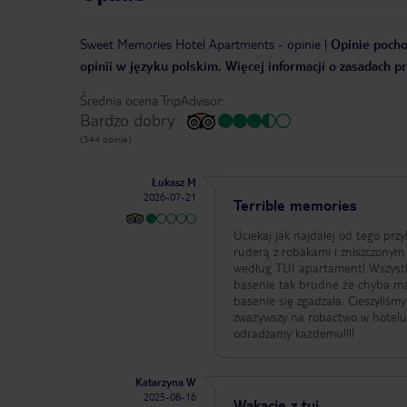
Sweet Memories Hotel Apartments
-
opinie
|
Opinie pocho
opinii w języku polskim. Więcej informacji o zasadach p
Średnia ocena TripAdvisor:
Bardzo dobry
(544 opinie)
Łukasz M
2026-07-21
Terrible memories
Uciekaj jak najdalej od tego przy
ruderą z robakami i zniszczonym
według TUI apartament! Wszystko 
basenie tak brudne że chyba maj
basenie się zgadzała. Cieszyliśm
zważywszy na robactwo w hotelu!!!! Cóż czeka nas zapewne batalia w Sądzie, ale nie odpuścimy!!! Nie polecamy i
odradzamy każdemu!!!!
Katarzyna W
2025-08-16
Wakacje z tui