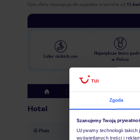
Opis oferty obowiązuje dla wyjazdów w terminie
od
15 kwi
Największe biuro podr
Lider niskich cen
w Polsce
Hotel
Opinie
top
Zgoda
Hotel
Szanujemy Twoją prywatno
Plaża
Używamy technologii takich 
ok.1 km od plaży
wyświetlanych treści i rekla