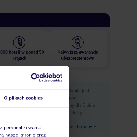
 000 hoteli w ponad 50
Najwyższa gwarancja
krajach
ubezpieczeniowa
e
Ups, ta oferta nie jest
macje
dostępna.
O plikach cookies
Przygotowaliśmy dla Ciebie
podobne oferty:
Zobacz inne ceny i terminy
»
az personalizowania
na naszej stronie oraz