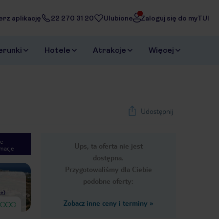
erz aplikację
22 270 31 20
Ulubione
Zaloguj się do myTUI
erunki
Hotele
Atrakcje
Więcej
Udostępnij
e
Ups, ta oferta nie jest
macje
1
/
27
dostępna.
Next slide
Przygotowaliśmy dla Ciebie
podobne oferty:
ie
)
Zobacz inne ceny i terminy
»
Byliśmy w hotelu memories z
Uciekaj jak najdalej od tego
wycieczką z tui. Na lotnisku czekał na
przybytku! Dzięki firmie TUI