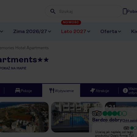
Pobi
Wpisz frazę, której szukasz
NOWOŚĆ
Zima 2026/27
Lato 2027
Oferta
Ki
emories Hotel Apartments
artments
POKAŻ NA MAPIE
Ważn
Pokoje
Wyżywienie
Atrakcje
infor
+
21
Bardzo dobry
(
544
opin
Byliśmy w hotelu memories z
Uciekaj jak najdalej od tego
wycieczką z tui. Na lotnisku czekał na
przybytku! Dzięki firmie TUI