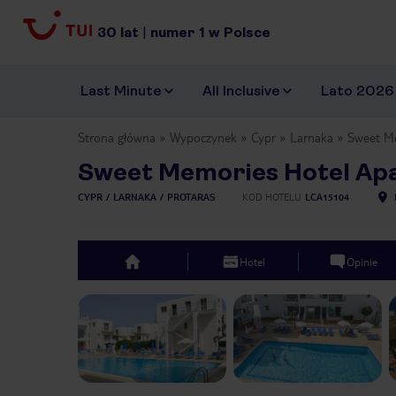
30
lat
|
numer
1
w Polsce
Last Minute
All Inclusive
Lato 2026
Strona główna
Wypoczynek
Cypr
Larnaka
Sweet M
Sweet Memories Hotel Ap
CYPR
LARNAKA
PROTARAS
KOD HOTELU
LCA15104
Hotel
Opinie
top
Previous slide