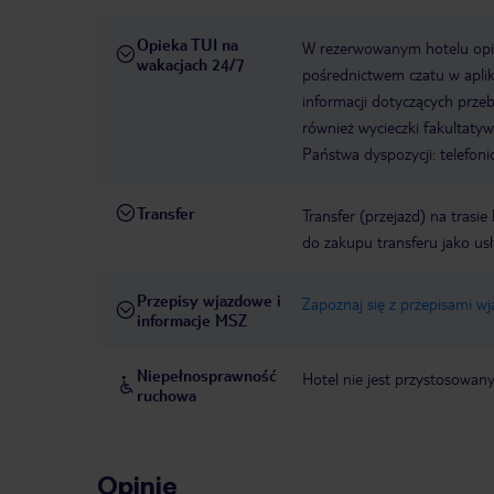
Opieka TUI na
W rezerwowanym hotelu opiek
wakacjach 24/7
pośrednictwem czatu w aplik
informacji dotyczących prze
również wycieczki fakultaty
Państwa dyspozycji: telefon
Transfer
Transfer (przejazd) na trasi
do zakupu transferu jako us
Przepisy wjazdowe i
Zapoznaj się z przepisami w
informacje MSZ
Niepełnosprawność
Hotel nie jest przystosowan
ruchowa
Opinie