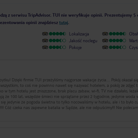
dzą z serwisu TripAdvisor. TUI nie weryfikuje opinii. Prezentujemy 5 
rezentowania opinii znajdziesz
tutaj
.
Lokalizacja
Obsł
Jakość noclegu
Wart
Pokoje
Czys
bytku! Dzięki firmie TUI przeżyliśmy najgorsze wakacje życia.... Pokój okazał si
 wszystkim, to coś nie powinno nawet się nazywać hotelem, a pokój ze zdjęć 
w tym hotelu jest zniszczone, brak placu zabaw, wi-fi, TV nie działało, leżak
ą że 100 lat, wszędzie śmieci nie sprzątane przez 2 tygodnie, jedynie woda 
y się jedynie że pogoda świetna to tylko nocowaliśmy w hotelu, ale i to było 