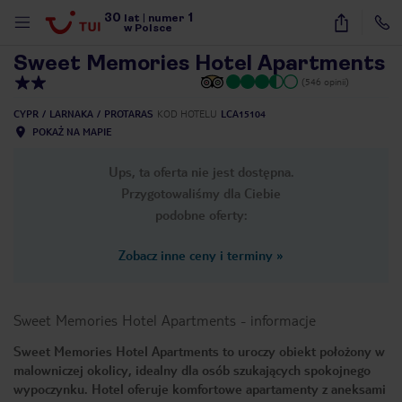
30
1
1
/
27
lat
|
numer
w Polsce
Sweet Memories Hotel Apartments
(546 opinii)
CYPR
LARNAKA
PROTARAS
KOD HOTELU
LCA15104
POKAŻ NA MAPIE
Ups, ta oferta nie jest dostępna.
Przygotowaliśmy dla Ciebie
podobne oferty:
Zobacz inne ceny i terminy
»
Sweet Memories Hotel Apartments
-
informacje
Sweet Memories Hotel Apartments to uroczy obiekt położony w
malowniczej okolicy, idealny dla osób szukających spokojnego
nute
wypoczynku. Hotel oferuje komfortowe apartamenty z aneksami