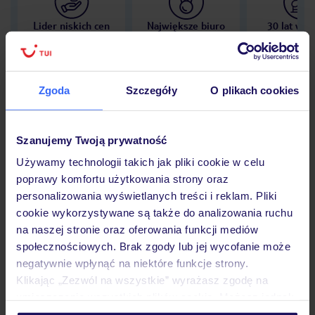
Lider niskich cen
Największe biuro
30 lat w P
podróży w Polsce
Zgoda
Szczegóły
O plikach cookies
Hotel
Szanujemy Twoją prywatność
Używamy technologii takich jak pliki cookie w celu
poprawy komfortu użytkowania strony oraz
Opinie
personalizowania wyświetlanych treści i reklam. Pliki
cookie wykorzystywane są także do analizowania ruchu
na naszej stronie oraz oferowania funkcji mediów
Pokoje
społecznościowych. Brak zgody lub jej wycofanie może
negatywnie wpłynąć na niektóre funkcje strony.
Klikając „Zezwól na wszystkie” wyrażasz zgodę na
Wyżywienie
umieszczenie wszystkich plików cookie. Możesz jednak
personalizować swój wybór wchodząc w zakładkę