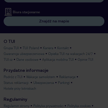
Biura stacjonarne
Znajdź na mapie
O TUI
Grupa TUI
TUI Poland
Kariera
Kontakt
Gwarancja ubezpieczeniowa
Opieka TUI na wakacjach 24/7
TUI.cz
Dane osobowe
Aplikacja mobilna TUI
Opinie TUI
Przydatne informacje
Podróż z TUI
Wakacje samolotem
Reklamacje
Status reklamacji
Ubezpieczenia
Parkingi
Hotele przy lotniskach
Regulaminy
Regulamin strony
Polityka prywatności
Polityka cookies