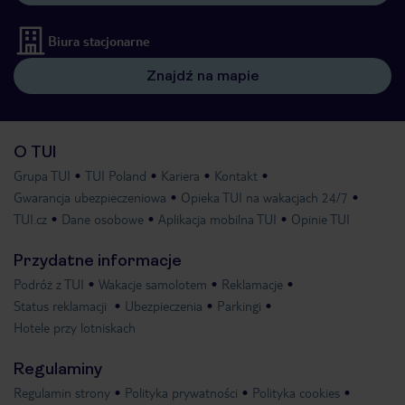
Biura stacjonarne
Znajdź na mapie
O TUI
Grupa TUI
TUI Poland
Kariera
Kontakt
Gwarancja ubezpieczeniowa
Opieka TUI na wakacjach 24/7
TUI.cz
Dane osobowe
Aplikacja mobilna TUI
Opinie TUI
Przydatne informacje
Podróż z TUI
Wakacje samolotem
Reklamacje
Status reklamacji
Ubezpieczenia
Parkingi
Hotele przy lotniskach
Regulaminy
Regulamin strony
Polityka prywatności
Polityka cookies