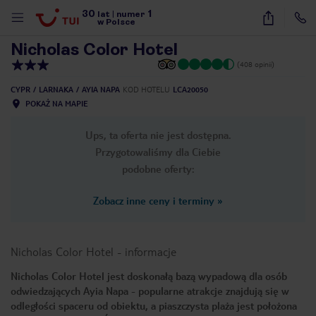
30
1
1
/
44
lat
|
numer
w Polsce
Nicholas Color Hotel
(408 opinii)
CYPR
LARNAKA
AYIA NAPA
KOD HOTELU
LCA20050
POKAŻ NA MAPIE
Ups, ta oferta nie jest dostępna.
Przygotowaliśmy dla Ciebie
podobne oferty:
Zobacz inne ceny i terminy
»
Nicholas Color Hotel
-
informacje
Nicholas Color Hotel jest doskonałą bazą wypadową dla osób
odwiedzających Ayia Napa - popularne atrakcje znajdują się w
nute
odległości spaceru od obiektu, a piaszczysta plaża jest położona