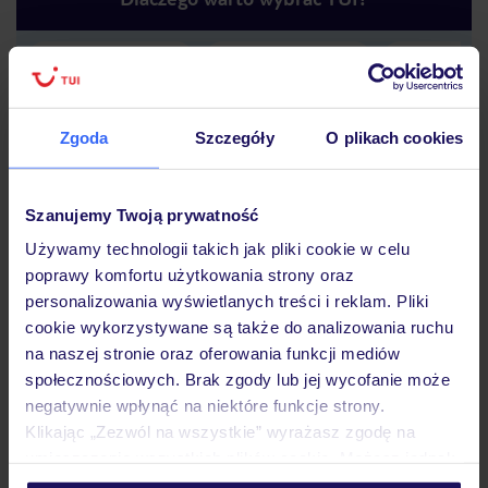
Lider niskich cen
Największe biuro
30 lat w P
podróży w Polsce
Zgoda
Szczegóły
O plikach cookies
Szanujemy Twoją prywatność
Używamy technologii takich jak pliki cookie w celu
Hotel
poprawy komfortu użytkowania strony oraz
personalizowania wyświetlanych treści i reklam. Pliki
cookie wykorzystywane są także do analizowania ruchu
na naszej stronie oraz oferowania funkcji mediów
Pokoje
społecznościowych. Brak zgody lub jej wycofanie może
negatywnie wpłynąć na niektóre funkcje strony.
Klikając „Zezwól na wszystkie” wyrażasz zgodę na
Wyżywienie
umieszczenie wszystkich plików cookie. Możesz jednak
personalizować swój wybór wchodząc w zakładkę