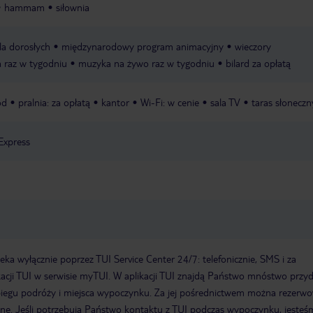
hammam
siłownia
a dorosłych
międzynarodowy program animacyjny
wieczory
a raz w tygodniu
muzyka na żywo raz w tygodniu
bilard za opłatą
ód
pralnia: za opłatą
kantor
Wi-Fi: w cenie
sala TV
taras słoneczn
Express
a wyłącznie poprzez TUI Service Center 24/7: telefonicznie, SMS i za
acji TUI w serwisie myTUI. W aplikacji TUI znajdą Państwo mnóstwo przy
biegu podróży i miejsca wypoczynku. Za jej pośrednictwem można rezerw
wne. Jeśli potrzebują Państwo kontaktu z TUI podczas wypoczynku, jeste