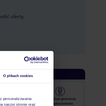
tlić oferty.
O plikach cookies
 000 hoteli w ponad 50
Najwyższa gwarancja
az personalizowania
krajach
ubezpieczeniowa
na naszej stronie oraz