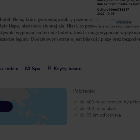
łazienki wogóle się nie
przy centrum miasta, na dysko
zamykają..Jedzenia bardzo mało.jemy
imprezy można pieszo. Specja
Agata K
Culture46666738317
suche bułki.all inclusive nie
pozdrowienia dla Santosh z ba
2025-08-10
istnieje.do wybory dwie kanapki i
2025-10-09
szefowej myroylla
dwie sałatki z karty.nie ma bufetu.po
 hoteli Nelia, które gwarantują dobry poziom usług i serwisu. Ten
21 nic już nie ma .obsługa mówi że
na kolację się kończy.plaza nie
yia Napy, niedaleko słynnej alei Nissi, co pozwala skorzystać zarówn
istnieje.jest tylko kamieniste zejście
i aktywnie wypocząć na terenie hotelu. Goście mogą wypocząć w piękn
.niebezpieczne .dojście do morza
wśród śmieci i smrodu moczu.pelno
ształcie laguny. Dodatkowym atutem jest bliskość plaży oraz bezpośr
śmieci wszędzie.wydalismy 12000 i
najchętniej od razu bym wracała do
domu.poza słońcem nic tu nie
ma.omijajcie ten hotel
a rodzin
Spa
Kryty basen
Położenie:
ok. 400 m od centrum Ayia Na
ok. 400 m od plaży
ok. 55 km od lotniska