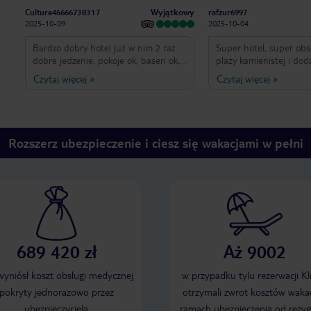
Wyjątkowy
Culture46666738317
rafzur6997
2025-10-09
2025-10-04
Bardzo dobry hotel już w nim 2 raz
Super hotel, super obs
dobre jedzenie, pokoje ok, basen ok,
plaży kamienistej i do
przy centrum miasta, na dyskoteki,
centrum miasta. Polec
Czytaj więcej
»
Czytaj więcej
»
imprezy można pieszo. Specjalne
urozmaicone, dla każdeg
pozdrowienia dla Santosh z baru i
przyjaźnie. Animacje w
szefowej myroylla
żywo. Obsługa bardzo 
pomocna. Pokoje czyste,
dla każdego coś do wyb
Rozszerz ubezpieczenie i ciesz się wakacjami w pełni
zakresie jedzenie i pici
hotelu: sklepy, centra
Anya Nappa ok. 2 km.,
dojść promenadą. Sam
piękne, tętniące życie
rozrywki (od diabelskie
inne atrakcje). Blisko d
"most miłości" i inne.
689 420 zł
Aż 9002
 wyniósł koszt obsługi medycznej
w przypadku tylu rezerwacji Kl
pokryty jednorazowo przez
otrzymali zwrot kosztów wakac
ubezpieczyciela
ramach ubezpieczenia od rezyg