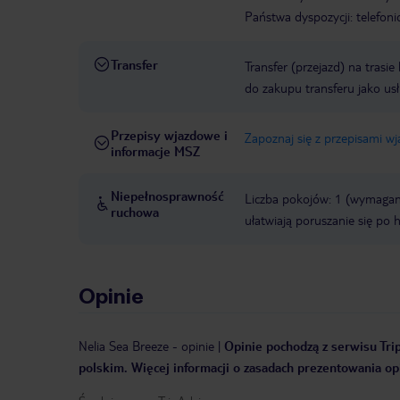
Państwa dyspozycji: telefon
Transfer
Transfer (przejazd) na trasi
do zakupu transferu jako us
Przepisy wjazdowe i
Zapoznaj się z przepisami w
informacje MSZ
Niepełnosprawność
Liczba pokojów: 1 (wymagane
ruchowa
ułatwiają poruszanie się po 
Opinie
Nelia Sea Breeze
-
opinie
|
Opinie pochodzą z serwisu Trip
polskim. Więcej informacji o zasadach prezentowania opi