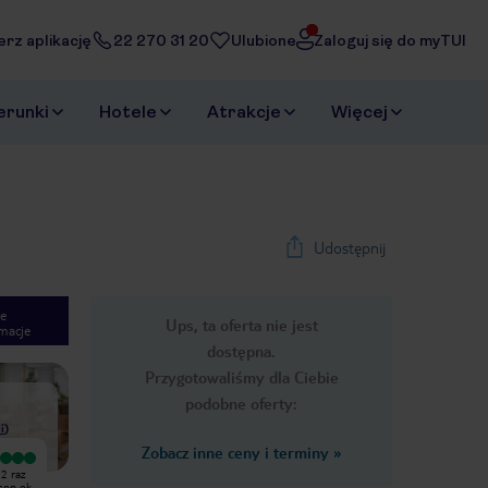
erz aplikację
22 270 31 20
Ulubione
Zaloguj się do myTUI
erunki
Hotele
Atrakcje
Więcej
Udostępnij
e
Ups, ta oferta nie jest
macje
1
/
42
dostępna.
Next slide
Przygotowaliśmy dla Ciebie
podobne oferty:
i
)
Zobacz inne ceny i terminy
»
Wyjątkowy
Brud i grzyb.Brak pełnego all
2 raz
Super hotel, super obsługa. Przy
inclusive.brak menu i strefy dla
sen ok,
plaży kamienistej i dodatkowo w