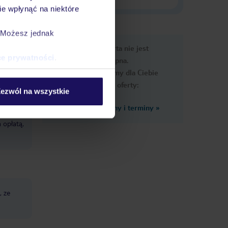
e wpłynąć na niektóre
. Możesz jednak
e
Ups, ta oferta nie jest
macje
ce prywatności
.
dostępna.
Przygotowaliśmy dla Ciebie
podobne oferty:
ezwól na wszystkie
Zobacz inne ceny i terminy
»
tą,
 opłatą,
, ze