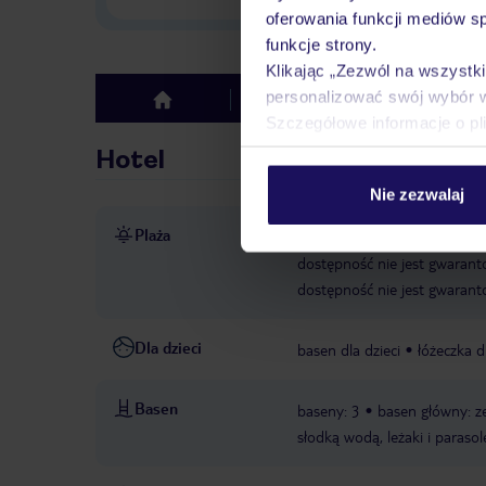
oferowania funkcji mediów s
funkcje strony.
Klikając „Zezwól na wszystk
personalizować swój wybór 
Hotel
Opinie
top
Szczegółowe informacje o pl
Hotel
Nie zezwalaj
Plaża
ok. 400 m od piaszczystej p
dostępność nie jest gwarant
dostępność nie jest gwarant
Dla dzieci
basen dla dzieci
łóżeczka d
Basen
baseny: 3
basen główny: ze
słodką wodą, leżaki i parasol