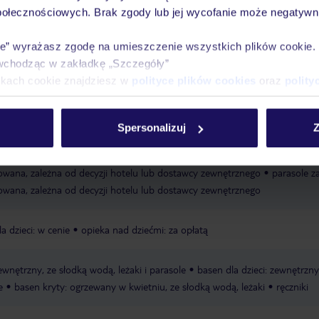
połecznościowych. Brak zgody lub jej wycofanie może negatywni
ie” wyrażasz zgodę na umieszczenie wszystkich plików cookie
Ważn
wchodząc w zakładkę „Szczegóły”
Pokoje
Wyżywienie
Atrakcje
infor
ikach cookie znajdziesz w
polityce plików cookies
oraz
polity
Spersonalizuj
Z
laży, naprzeciwko wioski Panthea
publiczna
piaszczysta
leżaki za opła
owana, zależna od decyzji hotelu lub dostawcy zewnętrznego
parasole za
owana, zależna od decyzji hotelu lub dostawcy zewnętrznego
la dzieci: w cenie
opieka nad dziećmi: za opłatą
wnętrzny, ze słodką wodą, leżaki i parasole
basen dla dzieci: zewnętrzny
e
basen kryty: ogrzewany w kwietniu, ze słodką wodą, leżaki
ręczniki