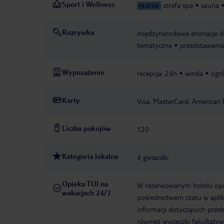
Sport i Wellness
strefa spa
sauna
PŁATNE
Rozrywka
międzynarodowe animacje dl
tematyczne
przedstawieni
Wyposażenie
recepcja: 24h
winda
ogr
Karty
Visa, MasterCard, American 
Liczba pokojów
120
Kategoria lokalna
4 gwiazdki
Opieka TUI na
W rezerwowanym hotelu opiek
wakacjach 24/7
pośrednictwem czatu w aplik
informacji dotyczących prze
również wycieczki fakultaty