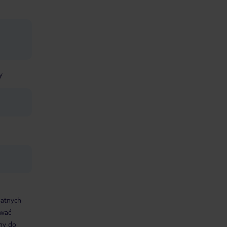
y
datnych
ować
śmy do