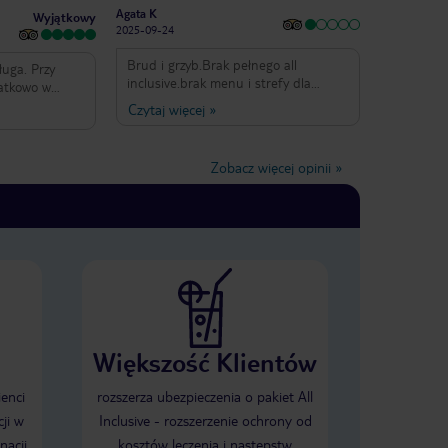
Agata K
Wyjątkowy
2025-09-24
Brud i grzyb.Brak pełnego all
ługa. Przy
inclusive.brak menu i strefy dla
datkowo w
dzieci.brak animacji.brak
am. Jedzenie
Czytaj więcej
»
owoców.jedlismyna mieście.biuro Tui
o. Czysto i
w niczym nam nie pomogło.najgorszy
ieczorne na
hotel i przez to najgorsze wakacje.
sympatyczna i
Zobacz więcej opinii
»
 allinclusive
oru, jak w
a. Otoczenie
 handlowe. Do
 ale można
e miasto
m, z centrum
go młyna, przez
o atrakcji
Większość Klientów
ienci
rozszerza ubezpieczenia o pakiet All
ji w
Inclusive - rozszerzenie ochrony od
nacji
kosztów leczenia i następstw