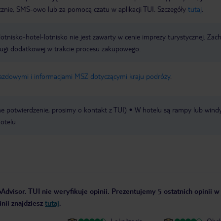
icznie, SMS-owo lub za pomocą czatu w aplikacji TUI. Szczegóły
tutaj
.
e lotnisko-hotel-lotnisko nie jest zawarty w cenie imprezy turystycznej. Za
ługi dodatkowej w trakcie procesu zakupowego.
jazdowymi i informacjami MSZ dotyczącymi kraju podróży
.
 potwierdzenie, prosimy o kontakt z TUI)
W hotelu są rampy lub windy
hotelu
Advisor. TUI nie weryfikuje opinii. Prezentujemy 5 ostatnich opinii w
nii znajdziesz
tutaj
.