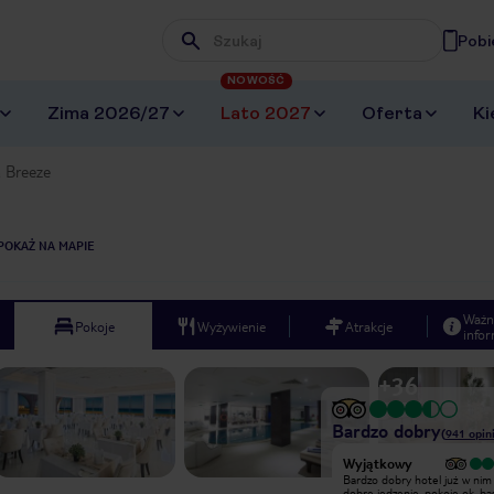
Pobi
Wpisz frazę, której szukasz
NOWOŚĆ
Zima 2026/27
Lato 2027
Oferta
Ki
a Breeze
POKAŻ NA MAPIE
Ważn
Pokoje
Wyżywienie
Atrakcje
infor
+
36
Bardzo dobry
(
941
opini
Wyjątkowy
Hotel masakryczny.Brudno w
Bardzo dobry hotel już w nim 
pokojach grzyb na sufitach.Drzwi od
dobre jedzenie, pokoje ok, ba