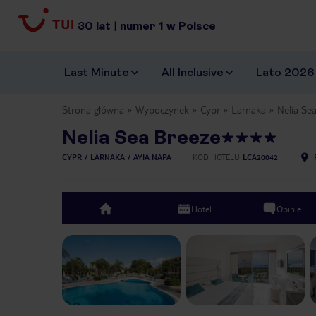
30
lat
|
numer
1
w Polsce
Last Minute
All Inclusive
Lato 2026
Strona główna
Wypoczynek
Cypr
Larnaka
Nelia Se
Nelia Sea Breeze
CYPR
LARNAKA
AYIA NAPA
KOD HOTELU
LCA20042
Hotel
Opinie
top
Previous slide