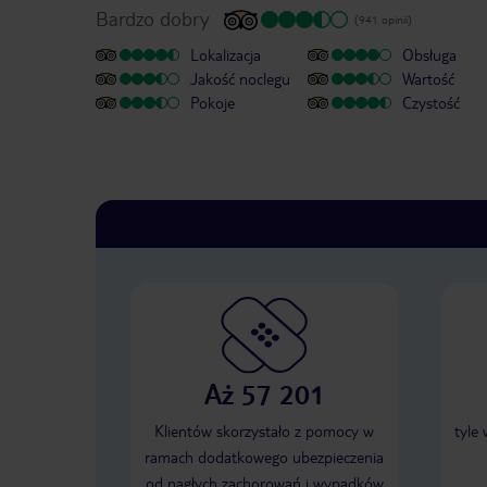
Bardzo dobry
(941 opinii)
Lokalizacja
Obsługa
Jakość noclegu
Wartość
Pokoje
Czystość
Aż 57 201
Klientów skorzystało z pomocy w
tyle
ramach dodatkowego ubezpieczenia
od nagłych zachorowań i wypadków