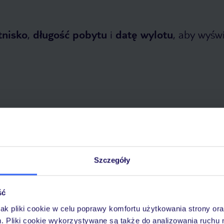
tnisko
,
długość pobytu
i
datę wylotu
, aby wyświe
etnia 2026
do
7 listopada 2026
Dlaczego warto wybrać TUI?
Szczegóły
ść
óży
Tylko u nas opieka na
10
jak pliki cookie w celu poprawy komfortu użytkowania strony or
30 lat w Polsce
wakacjach 24/7
m. Pliki cookie wykorzystywane są także do analizowania ruchu 