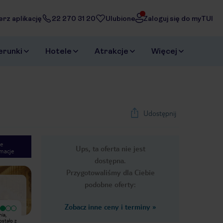
erz aplikację
22 270 31 20
Ulubione
Zaloguj się do myTUI
erunki
Hotele
Atrakcje
Więcej
Udostępnij
e
Ups, ta oferta nie jest
macje
1
/
49
dostępna.
Next slide
Przygotowaliśmy dla Ciebie
podobne oferty:
Zobacz inne ceny i terminy
»
Wyjątkowy
ia,
1. Lokalizacja - bardzo dogodna.
Jedzenie pyszne i zawsze
ostało z
wszędzie blisko. Na piechotę można
świeże.Kucharze wyśmienicie