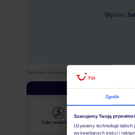
Wybierz
lo
Opis oferty obowiązuje dla wyjazdów w terminie
od
15 kwi
Zgoda
Szanujemy Twoją prywatno
Największe biuro podr
Lider niskich cen
w Polsce
Używamy technologii takich 
wyświetlanych treści i rekla