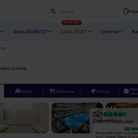
Pobi
Wpisz frazę, której szukasz
NOWOŚĆ
Zima 2026/27
Lato 2027
Oferta
Ki
tia
POKAŻ NA MAPIE
Ważn
Pokoje
Wyżywienie
Atrakcje
infor
+
43
Znakomity
(
987
opinii
)
Wyjątkowy
Bardzo słaby wybór na śniadan
Spędziłyśmy w hotelu Melpo Antia 4
lunch i kolacje. Często to co z
noce. Dziękuję za wspaniałą obsługę,