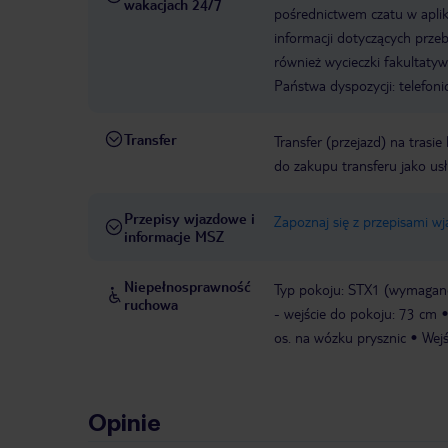
wakacjach 24/7
pośrednictwem czatu w aplik
informacji dotyczących prze
również wycieczki fakultaty
Państwa dyspozycji: telefon
Transfer
Transfer (przejazd) na trasi
do zakupu transferu jako us
Przepisy wjazdowe i
Zapoznaj się z przepisami w
informacje MSZ
Niepełnosprawność
Typ pokoju: STX1 (wymagane
ruchowa
- wejście do pokoju: 73 cm
os. na wózku prysznic
Wejś
Opinie