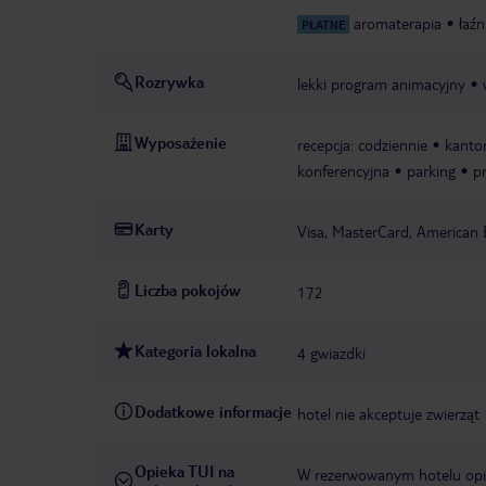
aromaterapia
łaź
PŁATNE
Rozrywka
lekki program animacyjny
Wyposażenie
recepcja: codziennie
kantor
konferencyjna
parking
pr
Karty
Visa, MasterCard, American 
Liczba pokojów
172
Kategoria lokalna
4 gwiazdki
Dodatkowe informacje
hotel nie akceptuje zwierząt
Opieka TUI na
W rezerwowanym hotelu opiek