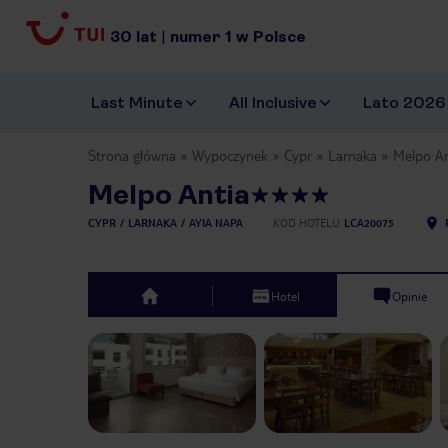
30
lat
|
numer
1
w Polsce
Last Minute
All Inclusive
Lato 2026
Strona główna
Wypoczynek
Cypr
Larnaka
Melpo An
Melpo Antia
CYPR
LARNAKA
AYIA NAPA
KOD HOTELU
LCA20075
Hotel
Opinie
top
Previous slide