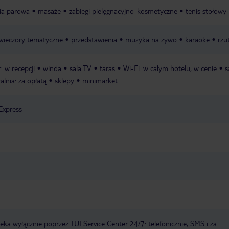
nia parowa
masaże
zabiegi pielęgnacyjno-kosmetyczne
tenis stołowy
wieczory tematyczne
przedstawienia
muzyka na żywo
karaoke
rzu
: w recepcji
winda
sala TV
taras
Wi-Fi: w całym hotelu, w cenie
s
alnia: za opłatą
sklepy
minimarket
Express
a wyłącznie poprzez TUI Service Center 24/7: telefonicznie, SMS i za