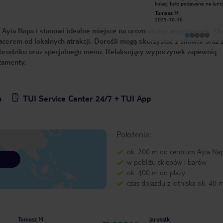
kolacji było podawane na lunc
przepyszne i urozmaicone jedzenie,
na 4 gwiazki mały wybór owoc
bardzo czyste pokoje. Dodatkowym
Tomasz M
Agata D
Mięso suche, twarde, zero
atutem jest świetna lokalizacja
2025-10-16
2025-04-06
urozmaicenia. Gessler miała by co tu
hotelu. Wokoło bary, restauracje,
robić. Oprócz tego co 2-3 dni
 Ayia Napa i stanowi idealne miejsce na urozmaicony wypoczynek. Ob
sklepy. Dziękuję bardzo!
wywożone o 2-3 godz. w nocy
Pobudka gwarantowana.
acerem od lokalnych atrakcji. Dorośli mogą skorzystać z siłowni oraz 
r, brodziku oraz specjalnego menu. Relaksujący wypoczynek zapewnią
tamenty.
a
TUI Service Center 24/7 + TUI App
Położenie:
ok. 200 m od centrum Ayia Na
w pobliżu sklepów i barów
ok. 400 m od plaży
czas dojazdu z lotniska ok. 40 
Tomasz M
jarekstk