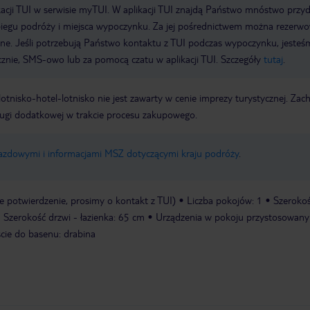
acji TUI w serwisie myTUI. W aplikacji TUI znajdą Państwo mnóstwo przy
biegu podróży i miejsca wypoczynku. Za jej pośrednictwem można rezerw
wne. Jeśli potrzebują Państwo kontaktu z TUI podczas wypoczynku, jeste
icznie, SMS-owo lub za pomocą czatu w aplikacji TUI. Szczegóły
tutaj
.
e lotnisko-hotel-lotnisko nie jest zawarty w cenie imprezy turystycznej. Za
ługi dodatkowej w trakcie procesu zakupowego.
jazdowymi i informacjami MSZ dotyczącymi kraju podróży
.
 potwierdzenie, prosimy o kontakt z TUI)
Liczba pokojów: 1
Szerokoś
Szerokość drzwi - łazienka: 65 cm
Urządzenia w pokoju przystosowany
cie do basenu: drabina