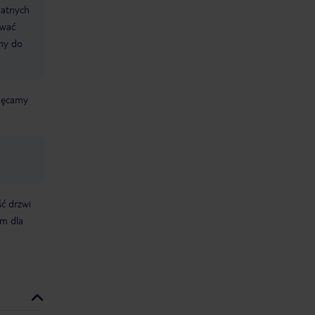
datnych
ować
śmy do
chęcamy
ć drzwi
m dla