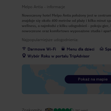
Melpo Antia
-
informacje
Nowoczesny hotel Melpo Antia położony jest w centrum
znajduje się około 400 metrów od plaży i kilka minut sp
wellness, a najmłodsi z kilku udogodnień - pokoju gie
nowoczesne oraz komfortowo wyposażone studia i apar
Najpopularniejsze udogodnienia:
Darmowe Wi-Fi
Menu dla dzieci
Sp
Wybór Roku w portalu TripAdvisor
Pokaż na mapie
Znakomity
(987 opinii)