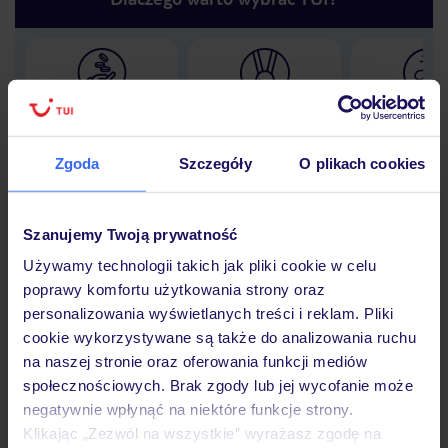
Lider niskich cen
Największe biuro
30 lat w P
podróży w Polsce
Zgoda
Szczegóły
O plikach cookies
Szanujemy Twoją prywatność
Hotel
Używamy technologii takich jak pliki cookie w celu
poprawy komfortu użytkowania strony oraz
personalizowania wyświetlanych treści i reklam. Pliki
Opinie
cookie wykorzystywane są także do analizowania ruchu
na naszej stronie oraz oferowania funkcji mediów
społecznościowych. Brak zgody lub jej wycofanie może
Pokoje
negatywnie wpłynąć na niektóre funkcje strony.
Klikając „Zezwól na wszystkie” wyrażasz zgodę na