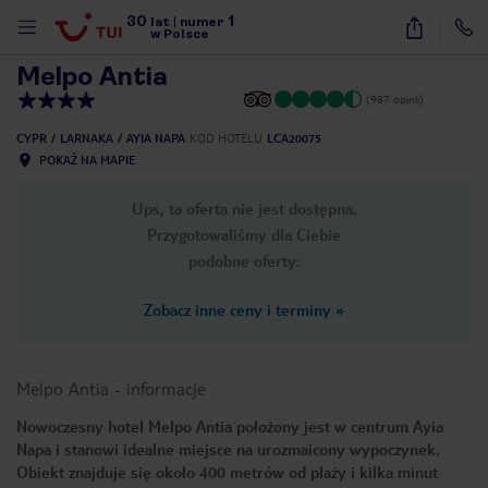
30
1
1
/
49
lat
|
numer
w Polsce
Melpo Antia
(987 opinii)
CYPR
LARNAKA
AYIA NAPA
KOD HOTELU
LCA20075
POKAŻ NA MAPIE
Ups, ta oferta nie jest dostępna.
Przygotowaliśmy dla Ciebie
podobne oferty:
Zobacz inne ceny i terminy
»
Melpo Antia
-
informacje
Nowoczesny hotel Melpo Antia położony jest w centrum Ayia
Napa i stanowi idealne miejsce na urozmaicony wypoczynek.
nute
Obiekt znajduje się około 400 metrów od plaży i kilka minut