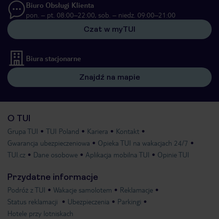
Biuro Obsługi Klienta
pon. – pt. 08:00–22:00, sob. – niedz. 09:00–21:00
Czat w myTUI
Biura stacjonarne
Znajdź na mapie
O TUI
Grupa TUI
TUI Poland
Kariera
Kontakt
Gwarancja ubezpieczeniowa
Opieka TUI na wakacjach 24/7
TUI.cz
Dane osobowe
Aplikacja mobilna TUI
Opinie TUI
Przydatne informacje
Podróż z TUI
Wakacje samolotem
Reklamacje
Status reklamacji
Ubezpieczenia
Parkingi
Hotele przy lotniskach