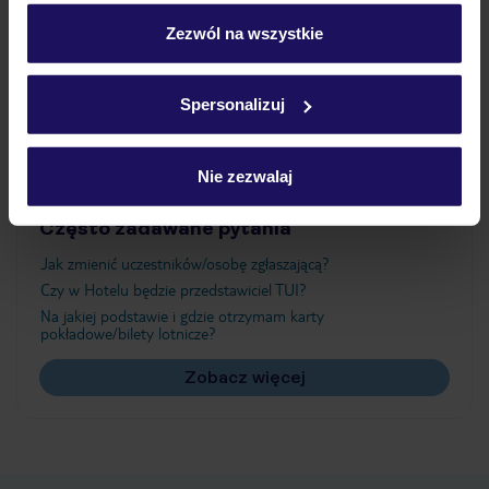
personalizować swój wybór wchodząc w zakładkę
„Szczegóły”
Zezwól na wszystkie
Atrakcje
Szczegółowe informacje o plikach cookie znajdziesz
w
polityce plików cookies
oraz
polityce prywatności
.
Spersonalizuj
Ważne informacje
Nie zezwalaj
Często zadawane pytania
Jak zmienić uczestników/osobę zgłaszającą?
Czy w Hotelu będzie przedstawiciel TUI?
Na jakiej podstawie i gdzie otrzymam karty
pokładowe/bilety lotnicze?
Zobacz więcej