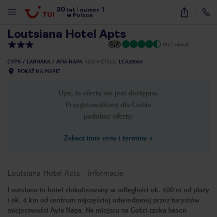
30
1
1
/
29
lat
|
numer
w Polsce
Loutsiana Hotel Apts
(827 opinii)
CYPR
LARNAKA
AYIA NAPA
KOD HOTELU
LCA20064
POKAŻ NA MAPIE
Ups, ta oferta nie jest dostępna.
Przygotowaliśmy dla Ciebie
podobne oferty:
Zobacz inne ceny i terminy
»
Loutsiana Hotel Apts
-
informacje
Loutsiana to hotel zlokalizowany w odległości ok. 400 m od plaży
i ok. 4 km od centrum najczęściej odwiedzanej przez turystów
nute
miejscowości Ayia Napa. Na miejscu na Gości czeka basen