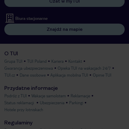
Czat w myTUI
Biura stacjonarne
Znajdź na mapie
O TUI
Grupa TUI
TUI Poland
Kariera
Kontakt
Gwarancja ubezpieczeniowa
Opieka TUI na wakacjach 24/7
TUI.cz
Dane osobowe
Aplikacja mobilna TUI
Opinie TUI
Przydatne informacje
Podróż z TUI
Wakacje samolotem
Reklamacje
Status reklamacji
Ubezpieczenia
Parkingi
Hotele przy lotniskach
Regulaminy