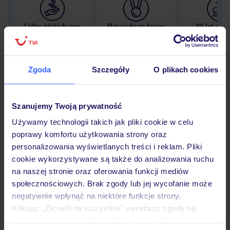
Lider niskich cen
Największe biuro
30 lat w P
podróży w Polsce
Zgoda
Szczegóły
O plikach cookies
Hotel
Szanujemy Twoją prywatność
Używamy technologii takich jak pliki cookie w celu
poprawy komfortu użytkowania strony oraz
Opinie
personalizowania wyświetlanych treści i reklam. Pliki
cookie wykorzystywane są także do analizowania ruchu
na naszej stronie oraz oferowania funkcji mediów
Pokoje
społecznościowych. Brak zgody lub jej wycofanie może
negatywnie wpłynąć na niektóre funkcje strony.
Klikając „Zezwól na wszystkie” wyrażasz zgodę na
Wyżywienie
umieszczenie wszystkich plików cookie. Możesz jednak