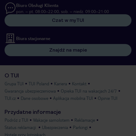
Biuro Obsługi Klienta
pon. – pt. 08:00–22:00, sob. – niedz. 09:00–21:00
Czat w myTUI
Biura stacjonarne
Znajdź na mapie
O TUI
Grupa TUI
TUI Poland
Kariera
Kontakt
Gwarancja ubezpieczeniowa
Opieka TUI na wakacjach 24/7
TUI.cz
Dane osobowe
Aplikacja mobilna TUI
Opinie TUI
Przydatne informacje
Podróż z TUI
Wakacje samolotem
Reklamacje
Status reklamacji
Ubezpieczenia
Parkingi
Hotele przy lotniskach