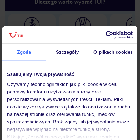
Dlaczego warto wybrać TUI?
Lider niskich cen
Największe biuro
30 lat w P
podróży w Polsce
Zgoda
Szczegóły
O plikach cookies
Szanujemy Twoją prywatność
Hotel
Używamy technologii takich jak pliki cookie w celu
poprawy komfortu użytkowania strony oraz
personalizowania wyświetlanych treści i reklam. Pliki
Opinie
cookie wykorzystywane są także do analizowania ruchu
na naszej stronie oraz oferowania funkcji mediów
społecznościowych. Brak zgody lub jej wycofanie może
Pokoje
negatywnie wpłynąć na niektóre funkcje strony.
Klikając „Zezwól na wszystkie” wyrażasz zgodę na