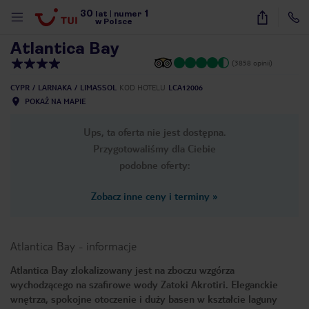
30
1
1
/
25
lat
|
numer
w Polsce
Atlantica Bay
(3858 opinii)
CYPR
LARNAKA
LIMASSOL
KOD HOTELU
LCA12006
POKAŻ NA MAPIE
Ups, ta oferta nie jest dostępna.
Przygotowaliśmy dla Ciebie
podobne oferty:
Zobacz inne ceny i terminy
»
Atlantica Bay
-
informacje
Atlantica Bay zlokalizowany jest na zboczu wzgórza
wychodzącego na szafirowe wody Zatoki Akrotiri. Eleganckie
nute
wnętrza, spokojne otoczenie i duży basen w kształcie laguny