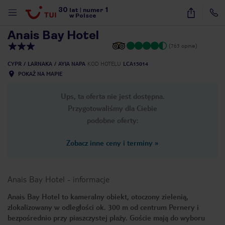
30
1
1
/
38
lat
|
numer
w Polsce
Anais Bay Hotel
(763 opinie)
CYPR
LARNAKA
AYIA NAPA
KOD HOTELU
LCA15014
POKAŻ NA MAPIE
Ups, ta oferta nie jest dostępna.
Przygotowaliśmy dla Ciebie
podobne oferty:
Zobacz inne ceny i terminy
»
Anais Bay Hotel
-
informacje
Anais Bay Hotel to kameralny obiekt, otoczony zielenią,
zlokalizowany w odległości ok. 300 m od centrum Pernery i
nute
bezpośrednio przy piaszczystej plaży. Goście mają do wyboru