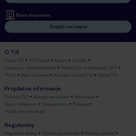
Biura stacjonarne
Znajdź na mapie
O TUI
Grupa TUI
TUI Poland
Kariera
Kontakt
Gwarancja ubezpieczeniowa
Opieka TUI na wakacjach 24/7
TUI.cz
Dane osobowe
Aplikacja mobilna TUI
Opinie TUI
Przydatne informacje
Podróż z TUI
Wakacje samolotem
Reklamacje
Status reklamacji
Ubezpieczenia
Parkingi
Hotele przy lotniskach
Regulaminy
Regulamin strony
Polityka prywatności
Polityka cookies