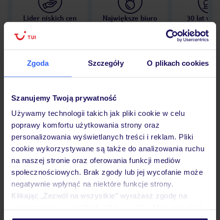
Lider niskich cen
Największe biuro
30 lat w P
podróży w Polsce
Zgoda
Szczegóły
O plikach cookies
Hotel
Szanujemy Twoją prywatność
Używamy technologii takich jak pliki cookie w celu
poprawy komfortu użytkowania strony oraz
Opinie
personalizowania wyświetlanych treści i reklam. Pliki
cookie wykorzystywane są także do analizowania ruchu
na naszej stronie oraz oferowania funkcji mediów
Pokoje
społecznościowych. Brak zgody lub jej wycofanie może
negatywnie wpłynąć na niektóre funkcje strony.
Klikając „Zezwól na wszystkie” wyrażasz zgodę na
Wyżywienie
umieszczenie wszystkich plików cookie. Możesz jednak
personalizować swój wybór wchodząc w zakładkę