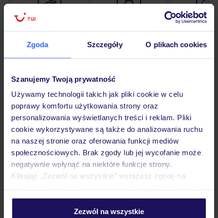
Lider niskich cen
Największe biuro
30 lat w P
podróży w Polsce
Zgoda
Szczegóły
O plikach cookies
Szanujemy Twoją prywatność
Hotel
Używamy technologii takich jak pliki cookie w celu
poprawy komfortu użytkowania strony oraz
personalizowania wyświetlanych treści i reklam. Pliki
Pokoje
cookie wykorzystywane są także do analizowania ruchu
na naszej stronie oraz oferowania funkcji mediów
społecznościowych. Brak zgody lub jej wycofanie może
Wyżywienie
negatywnie wpłynąć na niektóre funkcje strony.
Klikając „Zezwól na wszystkie” wyrażasz zgodę na
umieszczenie wszystkich plików cookie. Możesz jednak
Atrakcje
personalizować swój wybór wchodząc w zakładkę
„Szczegóły”
Zezwól na wszystkie