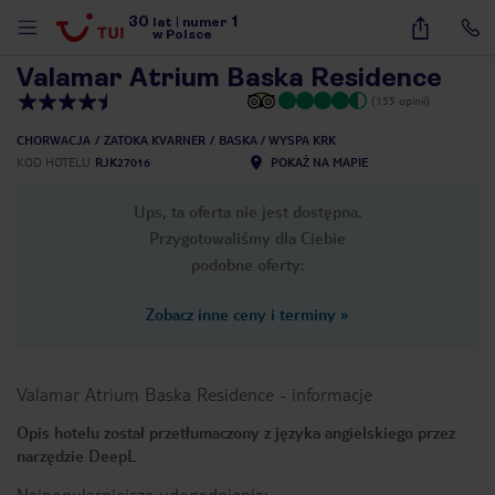
30
1
1
/
35
lat
|
numer
w Polsce
Valamar Atrium Baska Residence
(155 opinii)
CHORWACJA
ZATOKA KVARNER
BASKA / WYSPA KRK
KOD HOTELU
RJK27016
POKAŻ NA MAPIE
Ups, ta oferta nie jest dostępna.
Przygotowaliśmy dla Ciebie
podobne oferty:
Zobacz inne ceny i terminy
»
Valamar Atrium Baska Residence
-
informacje
Opis hotelu został przetłumaczony z języka angielskiego przez
narzędzie DeepL
nute
Najpopularniejsze udogodnienia: