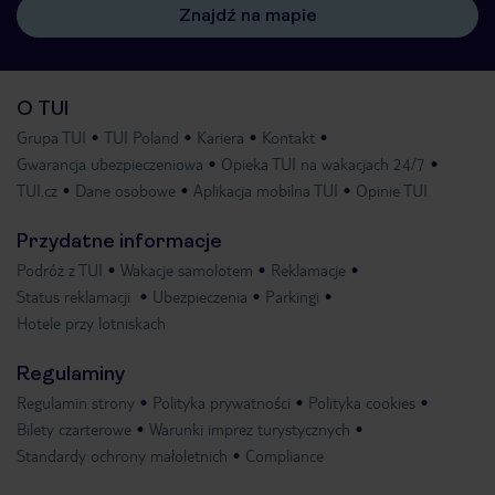
Znajdź na mapie
O TUI
Grupa TUI
TUI Poland
Kariera
Kontakt
Gwarancja ubezpieczeniowa
Opieka TUI na wakacjach 24/7
TUI.cz
Dane osobowe
Aplikacja mobilna TUI
Opinie TUI
Przydatne informacje
Podróż z TUI
Wakacje samolotem
Reklamacje
Status reklamacji
Ubezpieczenia
Parkingi
Hotele przy lotniskach
Regulaminy
Regulamin strony
Polityka prywatności
Polityka cookies
Bilety czarterowe
Warunki imprez turystycznych
Standardy ochrony małoletnich
Compliance